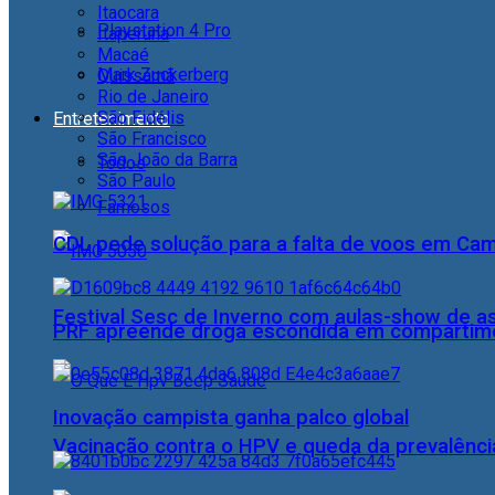
Itaocara
Playstation 4 Pro
Itaperuna
Macaé
Mark Zuckerberg
Quissamã
Rio de Janeiro
São Fidélis
Entretenimento
São Francisco
São João da Barra
Todos
São Paulo
Famosos
CDL pede solução para a falta de voos em Ca
Festival Sesc de Inverno com aulas-show de a
PRF apreende droga escondida em compartime
Inovação campista ganha palco global
Vacinação contra o HPV e queda da prevalência