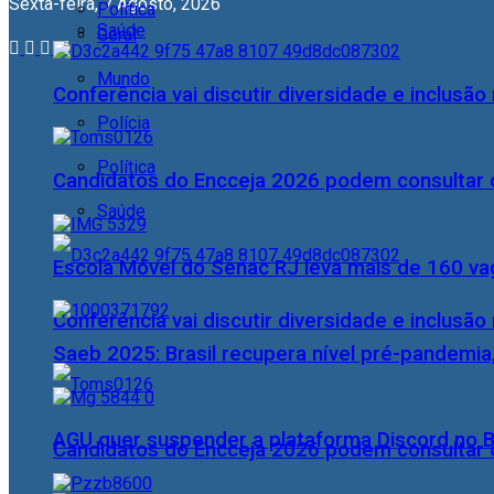
Sexta-feira, 7 Agosto, 2026
Política
Saúde
Geral
Mundo
Conferência vai discutir diversidade e inclusão 
Polícia
Política
Candidatos do Encceja 2026 podem consultar o
Saúde
Escola Móvel do Senac RJ leva mais de 160 va
Conferência vai discutir diversidade e inclusão 
Saeb 2025: Brasil recupera nível pré-pandemia
AGU quer suspender a plataforma Discord no B
Candidatos do Encceja 2026 podem consultar o