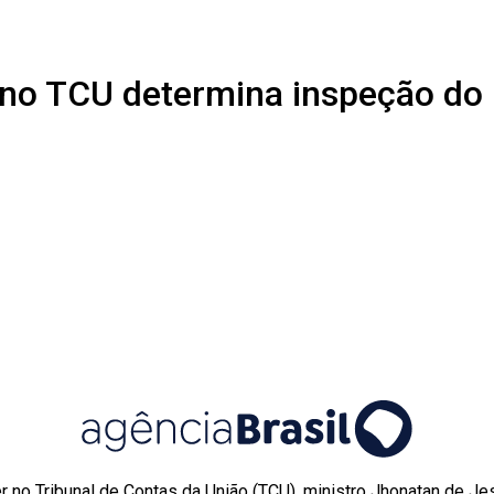
 no TCU determina inspeção do
r no Tribunal de Contas da União (TCU), ministro Jhonatan de J