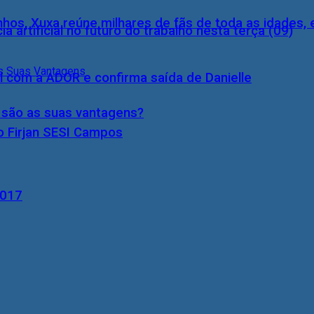
inhos, Xuxa reúne milhares de fãs de toda as idades,
a artificial no futuro do trabalho nesta terça (09)
l com a ADOR e confirma saída de Danielle
s são as suas vantagens?
o Firjan SESI Campos
2017