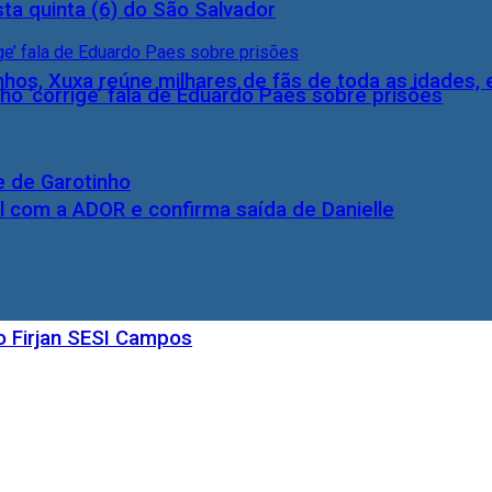
ta quinta (6) do São Salvador
inhos, Xuxa reúne milhares de fãs de toda as idades,
ho ‘corrige’ fala de Eduardo Paes sobre prisões
e de Garotinho
l com a ADOR e confirma saída de Danielle
o Firjan SESI Campos