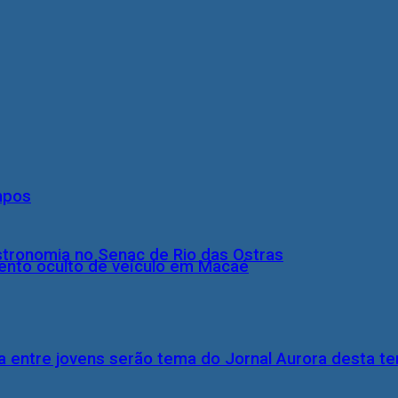
mpos
stronomia no Senac de Rio das Ostras
nto oculto de veículo em Macaé
 entre jovens serão tema do Jornal Aurora desta ter