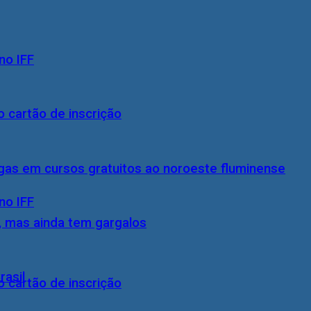
no IFF
 cartão de inscrição
gas em cursos gratuitos ao noroeste fluminense
no IFF
, mas ainda tem gargalos
rasil
 cartão de inscrição