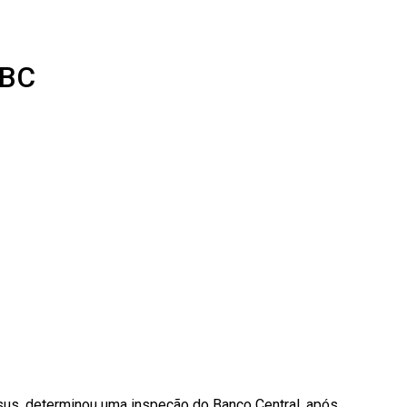
 BC
esus, determinou uma inspeção do Banco Central, após