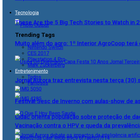
Tecnologia
These Are the 5 Big Tech Stories to Watch in 
Trending Tags
Muito além do agro: 1º Interior AgroCoop terá 
Nintendo Switch
CES 2017
Playstation 4 Pro
Mark Zuckerberg
Entretenimento
Todos
Jornal Aurora traz entrevista nesta terça (3
Famosos
Festival Sesc de Inverno com aulas-show de a
Cidac orienta população sobre proteção de da
Vacinação contra o HPV e queda da prevalência