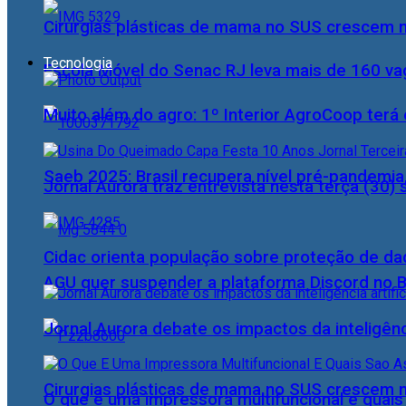
Cirurgias plásticas de mama no SUS crescem
Tecnologia
Escola Móvel do Senac RJ leva mais de 160 va
Muito além do agro: 1º Interior AgroCoop terá 
Saeb 2025: Brasil recupera nível pré-pandemia
Jornal Aurora traz entrevista nesta terça (3
Cidac orienta população sobre proteção de da
AGU quer suspender a plataforma Discord no B
Jornal Aurora debate os impactos da inteligênci
Cirurgias plásticas de mama no SUS crescem
O que é uma impressora multifuncional e quai