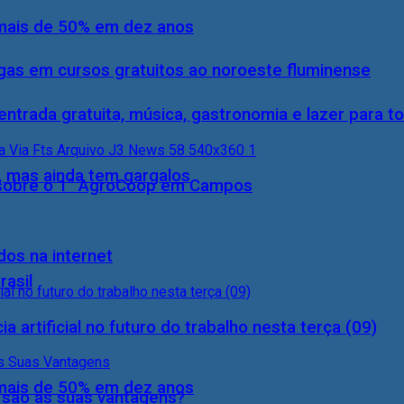
 mais de 50% em dez anos
gas em cursos gratuitos ao noroeste fluminense
entrada gratuita, música, gastronomia e lazer para to
, mas ainda tem gargalos
0) sobre o 1° AgroCoop em Campos
dos na internet
rasil
a artificial no futuro do trabalho nesta terça (09)
 mais de 50% em dez anos
s são as suas vantagens?