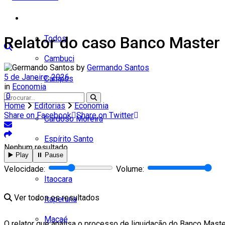
Cidades
Relator do caso Banco Master
Todos
Cambuci
by
Germando Santos
5 de Janeiro, 2026
Campos
in
Economia
0
Carapebus
Home
Editorias
Economia
Share on Facebook
Share on Twitter
Cardoso Moreira
Espírito Santo
Nenhum resultado
▶️ Play
⏸️ Pause
Italva
Velocidade:
Volume:
Itaocara
Ver todos os resultados
Itaperuna
Macaé
O relator que analisa o processo de liquidação do Banco Maste