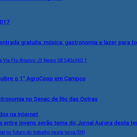
2017
entrada gratuita, música, gastronomia e lazer para to
0) sobre o 1° AgroCoop em Campos
stronomia no Senac de Rio das Ostras
dos na internet
 entre jovens serão tema do Jornal Aurora desta ter