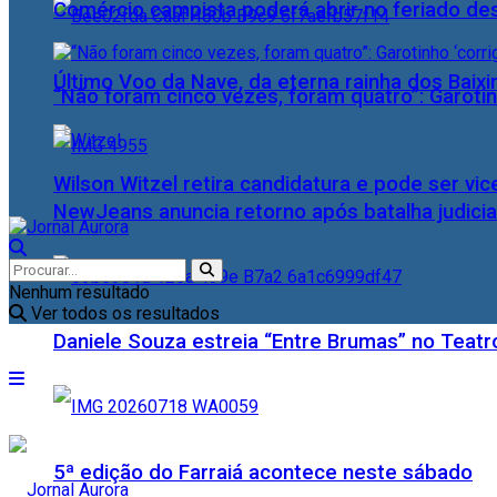
Comércio campista poderá abrir no feriado des
Último Voo da Nave, da eterna rainha dos Baix
“Não foram cinco vezes, foram quatro”: Garotin
Wilson Witzel retira candidatura e pode ser vic
NewJeans anuncia retorno após batalha judicia
Nenhum resultado
Ver todos os resultados
Daniele Souza estreia “Entre Brumas” no Teatr
5ª edição do Farraiá acontece neste sábado