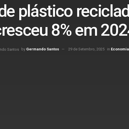
e plástico reciclad
cresceu 8% em 202
by
Germando Santos
29 de Setembro, 2025
in
Economia