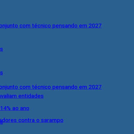
conjunto com técnico pensando em 2027
ís
ís
conjunto com técnico pensando em 2027
 avaliam entidades
 14% ao ano
hadores contra o sarampo
ís