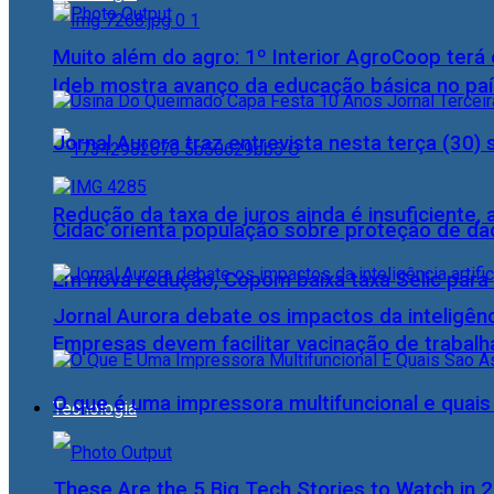
Muito além do agro: 1º Interior AgroCoop terá 
Ideb mostra avanço da educação básica no pa
Jornal Aurora traz entrevista nesta terça (3
Redução da taxa de juros ainda é insuficiente,
Cidac orienta população sobre proteção de da
Em nova redução, Copom baixa taxa Selic para
Jornal Aurora debate os impactos da inteligênci
Empresas devem facilitar vacinação de trabal
O que é uma impressora multifuncional e quai
Tecnologia
These Are the 5 Big Tech Stories to Watch in 