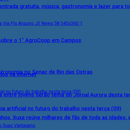
entrada gratuita, música, gastronomia e lazer para to
0) sobre o 1° AgroCoop em Campos
stronomia no Senac de Rio das Ostras
dos na internet
 entre jovens serão tema do Jornal Aurora desta ter
a artificial no futuro do trabalho nesta terça (09)
inhos, Xuxa reúne milhares de fãs de toda as idades,