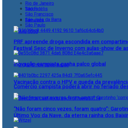
Rio de Janeiro
Todos
São Fidélis
São Francisco
São João da Barra
Famosos
São Paulo
PRF apreende droga escondida em compartime
Festival Sesc de Inverno com aulas-show de a
Inovação campista ganha palco global
Vacinação contra o HPV e queda da prevalência
Comércio campista poderá abrir no feriado des
“Não foram cinco vezes, foram quatro”: Garotin
Último Voo da Nave, da eterna rainha dos Baix