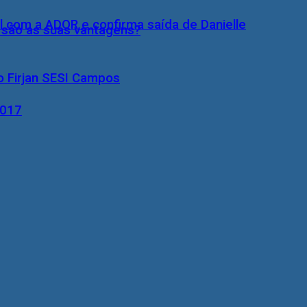
l com a ADOR e confirma saída de Danielle
s são as suas vantagens?
o Firjan SESI Campos
2017