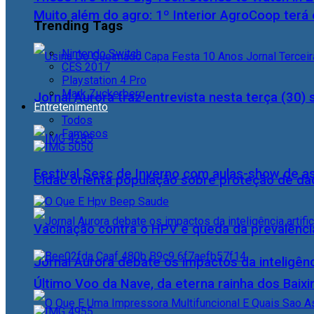
Muito além do agro: 1º Interior AgroCoop terá 
Trending Tags
Nintendo Switch
CES 2017
Playstation 4 Pro
Mark Zuckerberg
Jornal Aurora traz entrevista nesta terça (3
Entretenimento
Todos
Famosos
Festival Sesc de Inverno com aulas-show de a
Cidac orienta população sobre proteção de da
Vacinação contra o HPV e queda da prevalência
Jornal Aurora debate os impactos da inteligênci
Último Voo da Nave, da eterna rainha dos Baix