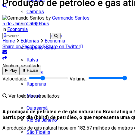
Produção de petróleo e gás at
Campos
by
Germando Santos
5 de Janeiro, 2026
Carapebus
in
Economia
0
Cardoso Moreira
Home
Editorias
Economia
Share on Facebook
Share on Twitter
Espírito Santo
Italva
Nenhum resultado
▶️ Play
⏸️ Pause
Itaocara
Velocidade:
Volume:
Itaperuna
Ver todos os resultados
Macaé
Quissamã
A produção de petróleo e de gás natural no Brasil atingiu
barris por dia (bbl/d) de petróleo, o que representa um
Rio de Janeiro
A produção de gás natural ficou em 182,57 milhões de metros c
São Fidélis