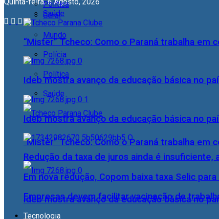
Quinta-feira, 6 Agosto, 2026
Política
Saúde
Geral
Mundo
“Mister” Tcheco: Como o Paraná trabalha em 
Polícia
Política
Ideb mostra avanço da educação básica no pa
Saúde
Ideb mostra avanço da educação básica no pa
“Mister” Tcheco: Como o Paraná trabalha em 
Redução da taxa de juros ainda é insuficiente,
Em nova redução, Copom baixa taxa Selic para
Empresas devem facilitar vacinação de trabal
Ideb mostra avanço da educação básica no pa
Tecnologia