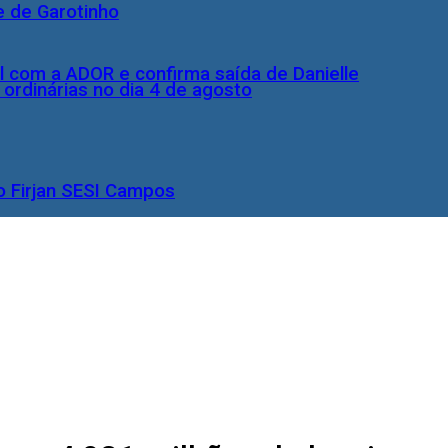
e de Garotinho
l com a ADOR e confirma saída de Danielle
rdinárias no dia 4 de agosto
o Firjan SESI Campos