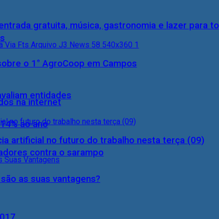
entrada gratuita, música, gastronomia e lazer para to
ís
0) sobre o 1° AgroCoop em Campos
 avaliam entidades
dos na internet
 14% ao ano
a artificial no futuro do trabalho nesta terça (09)
hadores contra o sarampo
s são as suas vantagens?
2017