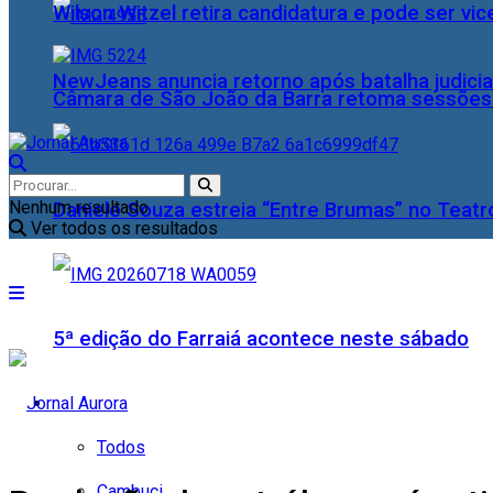
Wilson Witzel retira candidatura e pode ser vic
NewJeans anuncia retorno após batalha judicia
Câmara de São João da Barra retoma sessões o
Nenhum resultado
Daniele Souza estreia “Entre Brumas” no Teatr
Ver todos os resultados
5ª edição do Farraiá acontece neste sábado
Cidades
Todos
Cambuci