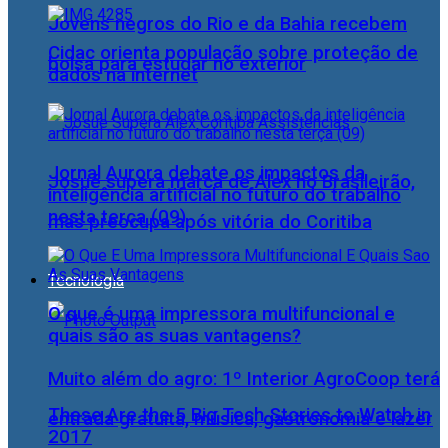
Jovens negros do Rio e da Bahia recebem
Cidac orienta população sobre proteção de
bolsa para estudar no exterior
dados na internet
Jornal Aurora debate os impactos da
Josué supera marca de Alex no Brasileirão,
inteligência artificial no futuro do trabalho
nesta terça (09)
mas preocupa após vitória do Coritiba
Tecnologia
O que é uma impressora multifuncional e
quais são as suas vantagens?
Muito além do agro: 1º Interior AgroCoop terá
These Are the 5 Big Tech Stories to Watch in
entrada gratuita, música, gastronomia e lazer
2017