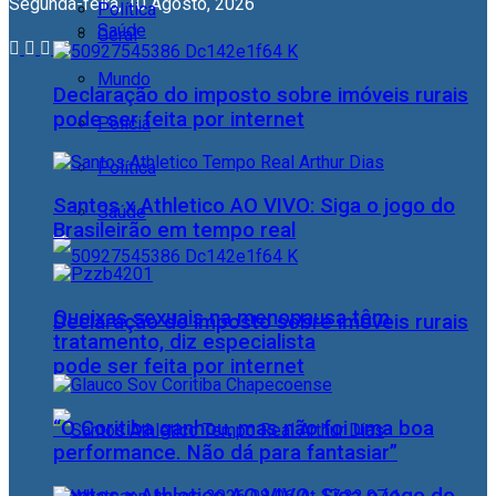
Segunda-feira, 10 Agosto, 2026
Política
Saúde
Geral
Mundo
Declaração do imposto sobre imóveis rurais
pode ser feita por internet
Polícia
Política
Santos x Athletico AO VIVO: Siga o jogo do
Saúde
Brasileirão em tempo real
Queixas sexuais na menopausa têm
Declaração do imposto sobre imóveis rurais
tratamento, diz especialista
pode ser feita por internet
“O Coritiba ganhou, mas não foi uma boa
performance. Não dá para fantasiar”