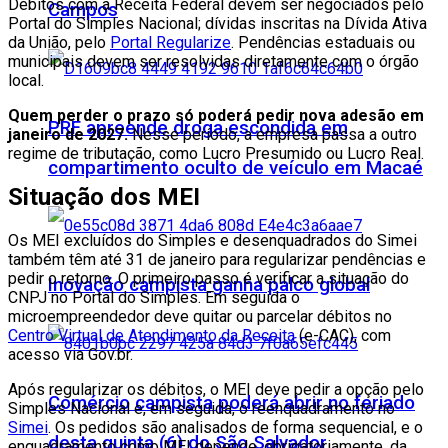
Débitos com a Receita Federal devem ser negociados pelo
Campos
Portal do Simples Nacional; dívidas inscritas na Dívida Ativa
da União, pelo
Portal Regularize
. Pendências estaduais ou
municipais devem ser resolvidas diretamente com o órgão
local.
Quem perder o prazo só poderá pedir nova adesão em
PRF apreende droga escondida em
janeiro de 2027.
Nesse período, a empresa passa a outro
regime de tributação, como Lucro Presumido ou Lucro Real.
compartimento oculto de veículo em Macaé
Situação dos MEI
Os MEI excluídos do Simples e desenquadrados do Simei
também têm até 31 de janeiro para regularizar pendências e
pedir o retorno. O primeiro passo é verificar a situação do
Inovação campista ganha palco global
CNPJ no Portal do Simples. Em seguida o
microempreendedor deve quitar ou parcelar débitos no
Centro Virtual de Atendimento da Receita
(e-CAC), com
acesso via Gov.br.
Após regularizar os débitos, o MEI deve pedir a opção pelo
Comércio campista poderá abrir no feriado
Simples Nacional e, em seguida, o reenquadramento no
Simei
. Os pedidos são analisados de forma sequencial, e o
desta quinta (6) do São Salvador
enquadramento como MEI depende, obrigatoriamente, da