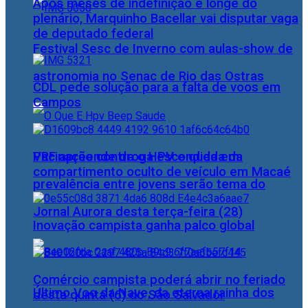
Após meses de indefinição e longe do
plenário, Marquinho Bacellar vai disputar vaga
de deputado federal
Festival Sesc de Inverno com aulas-show de
astronomia no Senac de Rio das Ostras
CDL pede solução para a falta de voos em
Campos
PRF apreende droga escondida em
Vacinação contra o HPV e queda da
compartimento oculto de veículo em Macaé
prevalência entre jovens serão tema do
Jornal Aurora desta terça-feira (28)
Inovação campista ganha palco global
Comércio campista poderá abrir no feriado
Último Voo da Nave, da eterna rainha dos
desta quinta (6) do São Salvador