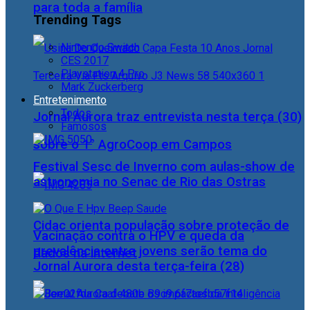
para toda a família
Trending Tags
Nintendo Switch
CES 2017
Playstation 4 Pro
Mark Zuckerberg
Entretenimento
Todos
Jornal Aurora traz entrevista nesta terça (30)
Famosos
sobre o 1° AgroCoop em Campos
Festival Sesc de Inverno com aulas-show de
astronomia no Senac de Rio das Ostras
Cidac orienta população sobre proteção de
Vacinação contra o HPV e queda da
prevalência entre jovens serão tema do
dados na internet
Jornal Aurora desta terça-feira (28)