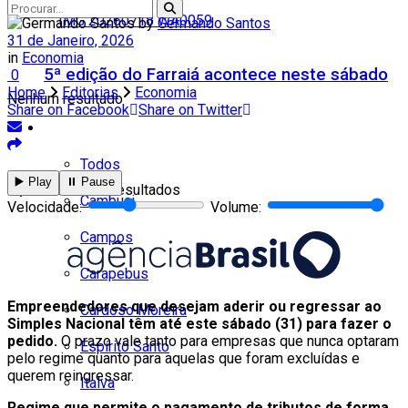
by
Germando Santos
31 de Janeiro, 2026
in
Economia
5ª edição do Farraiá acontece neste sábado
0
Home
Editorias
Economia
Nenhum resultado
Share on Facebook
Share on Twitter
Cidades
Todos
▶️ Play
⏸️ Pause
Ver todos os resultados
Cambuci
Velocidade:
Volume:
Campos
Carapebus
Empreendedores que desejam aderir ou regressar ao
Cardoso Moreira
Simples Nacional têm até este sábado (31) para fazer o
pedido.
O prazo vale tanto para empresas que nunca optaram
Espírito Santo
pelo regime quanto para aquelas que foram excluídas e
querem reingressar.
Italva
Regime que permite o pagamento de tributos de forma