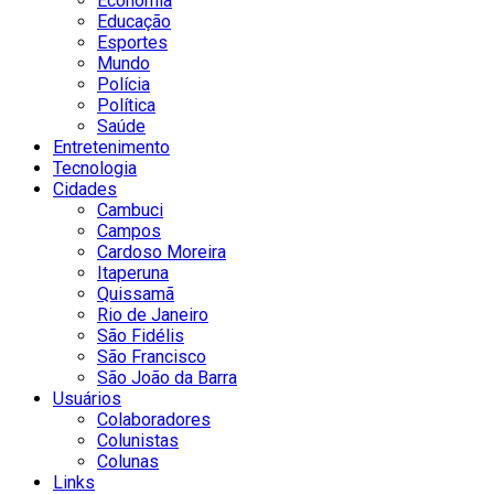
Economia
Educação
Esportes
Mundo
Polícia
Política
Saúde
Entretenimento
Tecnologia
Cidades
Cambuci
Campos
Cardoso Moreira
Itaperuna
Quissamã
Rio de Janeiro
São Fidélis
São Francisco
São João da Barra
Usuários
Colaboradores
Colunistas
Colunas
Links