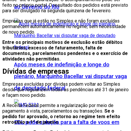
feito no próprio portal. O resultado dos pedidos está previsto
ao Governo do Rio
para ser divulgado na segunda quinzena de fevereiro.
Empresas que já estão no Simples e não foram excluídas
permanecem automaticamente no regime, sem necessidade
de novo pedido.
Entre os principais motivos de exclusão estão débitos
tributários, excesso de faturamento, falta de
documentos, parcelamentos pendentes e o exercício de
atividades não permitidas.
Após meses de indefinição e longe do
Dívidas de empresas
plenário, Marquinho Bacellar vai disputar vaga
Empresas excluídas por dívidas podem voltar ao Simples
de deputado federal
desde que regularizem todas as pendências até 31 de janeiro
e façam novo pedido.
A Receita Federal permite a regularização por meio de
pagamento à vista, parcelamentos ou transações.
Se o
pedido for aprovado, o retorno ao regime tem efeito
CDL pede solução para a falta de voos em
retroativo a 1º de janeiro.