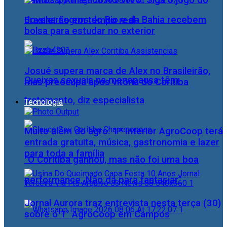
Santos x Athletico AO VIVO: Siga o jogo do
Jovens negros do Rio e da Bahia recebem
Brasileirão em tempo real
bolsa para estudar no exterior
Josué supera marca de Alex no Brasileirão,
Queixas sexuais na menopausa têm
mas preocupa após vitória do Coritiba
tratamento, diz especialista
Tecnologia
Muito além do agro: 1º Interior AgroCoop terá
entrada gratuita, música, gastronomia e lazer
para toda a família
“O Coritiba ganhou, mas não foi uma boa
performance. Não dá para fantasiar”
Jornal Aurora traz entrevista nesta terça (30)
sobre o 1° AgroCoop em Campos