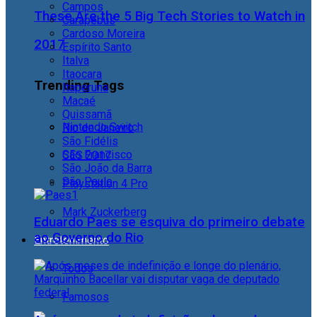
Campos
These Are the 5 Big Tech Stories to Watch in
Carapebus
Cardoso Moreira
2017
Espírito Santo
Italva
Itaocara
Trending Tags
Itaperuna
Macaé
Quissamã
Nintendo Switch
Rio de Janeiro
São Fidélis
São Francisco
CES 2017
São João da Barra
São Paulo
Playstation 4 Pro
Mark Zuckerberg
Eduardo Paes se esquiva do primeiro debate
ao Governo do Rio
Entretenimento
Todos
Famosos