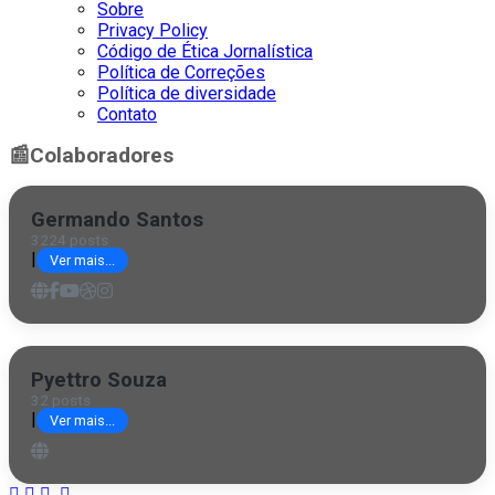
Sobre
Privacy Policy
Código de Ética Jornalística
Política de Correções
Política de diversidade
Contato
📰
Colaboradores
Germando Santos
3224 posts
|
Ver mais...
Pyettro Souza
32 posts
|
Ver mais...