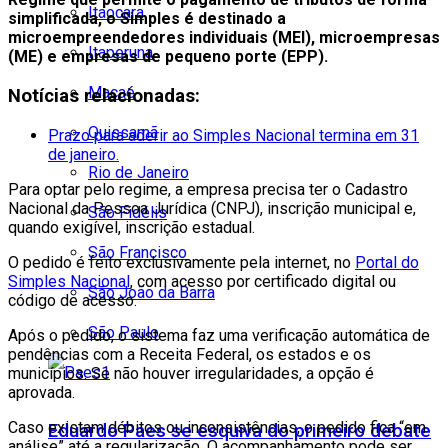
Itaocara
simplificada, o Simples é destinado a
microempreendedores individuais (MEI), microempresas
Itaperuna
(ME) e empresas de pequeno porte (EPP).
Macaé
Notícias relacionadas:
Quissamã
Prazo para aderir ao Simples Nacional termina em 31
de janeiro.
Rio de Janeiro
Para optar pelo regime, a empresa precisa ter o Cadastro
Nacional da Pessoa Jurídica (CNPJ), inscrição municipal e,
São Fidélis
quando exigível, inscrição estadual.
São Francisco
O pedido é feito exclusivamente pela internet, no
Portal do
Simples Nacional
, com acesso por certificado digital ou
São João da Barra
código de acesso.
São Paulo
Após o pedido, o sistema faz uma verificação automática de
pendências com a Receita Federal, os estados e os
municípios. Se não houver irregularidades, a opção é
aprovada.
Caso existam débitos ou inconsistências, o pedido fica “em
Eduardo Paes se esquiva do primeiro debate
análise” até a regularização. O acompanhamento pode ser