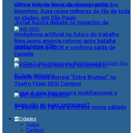
Último Voo da Nave, da eterna rainha dos
Baixinhos, Xuxa reúne milhares de fãs de toda
as idades, em São Paulo
Jornal Aurora debate os impactos da
inteligência artificial no futuro do trabalho
NewJeans anuncia retorno após batalha
nesta terça (09)
judicial com a ADOR e confirma saída de
Danielle
Daniele Souza estreia “Entre Brumas” no
Teatro Firjan SESI Campos
O que é uma impressora multifuncional e
quais são as suas vantagens?
5ª edição do Farraiá acontece neste sábado
Cidades
Todos
Cambuci