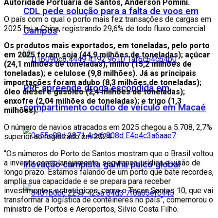
Autoridade Portuária de Santos, Anderson Pomini.
CDL pede solução para a falta de voos em
O país com o qual o porto mais fez transações de cargas em
2025 foi a China, registrando 29,6% de todo fluxo comercial.
Campos
Os produtos mais exportados, em toneladas, pelo porto
em 2025 foram soja (44,9 milhões de toneladas); açúcar
(24,1 milhões de toneladas); milho (15,2 milhões de
toneladas); e celulose (9,8 milhões). Já as principais
importações foram adubo (8,3 milhões de toneladas);
PRF apreende droga escondida em
óleo diesel e gasóleo (2,4 milhões de toneladas);
enxofre (2,04 milhões de toneladas); e trigo (1,3
compartimento oculto de veículo em Macaé
milhões).
O número de navios atracados em 2025 chegou a 5.708, 2,7%
superior ao registrado em 2024.
“Os números do Porto de Santos mostram que o Brasil voltou
a investir com planejamento, segurança jurídica e visão de
Inovação campista ganha palco global
longo prazo. Estamos falando de um porto que bate recordes,
amplia sua capacidade e se prepara para receber
investimentos estratégicos, como o Tecon Santos 10, que vai
transformar a logística de contêineres no país”, comemorou o
ministro de Portos e Aeroportos, Silvio Costa Filho.