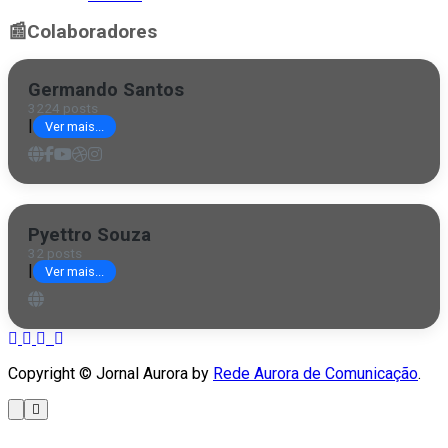
📰
Colaboradores
Germando Santos
3224 posts
|
Ver mais...
Pyettro Souza
32 posts
|
Ver mais...
Copyright © Jornal Aurora by
Rede Aurora de Comunicação
.