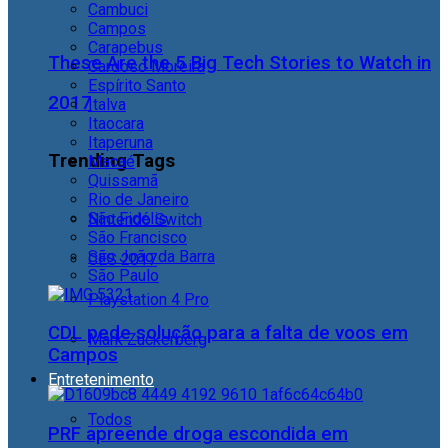
Cambuci
Campos
Carapebus
These Are the 5 Big Tech Stories to Watch in
Cardoso Moreira
Espírito Santo
2017
Italva
Itaocara
Itaperuna
Trending Tags
Macaé
Quissamã
Rio de Janeiro
São Fidélis
Nintendo Switch
São Francisco
São João da Barra
CES 2017
São Paulo
Playstation 4 Pro
CDL pede solução para a falta de voos em
Mark Zuckerberg
Campos
Entretenimento
Todos
PRF apreende droga escondida em