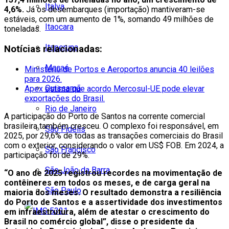
Italva
4,6%.
Já os desembarques (importação) mantiveram-se
estáveis, com um aumento de 1%, somando 49 milhões de
Itaocara
toneladas.
Itaperuna
Notícias relacionadas:
Macaé
Ministério de Portos e Aeroportos anuncia 40 leilões
para 2026.
Quissamã
Apex estima que acordo Mercosul-UE pode elevar
exportações do Brasil.
Rio de Janeiro
A participação do Porto de Santos na corrente comercial
brasileira também cresceu. O complexo foi responsável, em
São Fidélis
2025, por 29,6% de todas as transações comerciais do Brasil
com o exterior, considerando o valor em US$ FOB. Em 2024, a
São Francisco
participação foi de 29%.
São João da Barra
“O ano de 2025 registrou recordes na movimentação de
contêineres em todos os meses, e de carga geral na
São Paulo
maioria dos meses. O resultado demonstra a resiliência
do Porto de Santos e a assertividade dos investimentos
em infraestrutura, além de atestar o crescimento do
Brasil no comércio global”, disse o presidente da