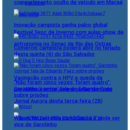
compartimento oculto de veículo em Macaé
Famosos
Inovação campista ganha palco global
Festival Sesc de Inverno com aulas-show de
astronomia no Senac de Rio das Ostras
Comércio campista poderá abrir no feriado
desta quinta (6) do São Salvador
Vacinação contra o HPV e queda da
“Não foram cinco vezes, foram quatro”:
Garotinho ‘corrige’ fala de Eduardo Paes
prevalência entre jovens serão tema do
sobre prisões
Jornal Aurora desta terça-feira (28)
Wilson Witzel retira candidatura e pode ser
vice de Garotinho