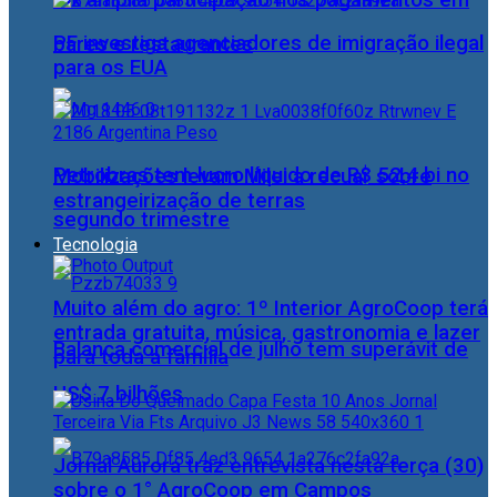
Pix amplia participação nos pagamentos em
PF investiga agenciadores de imigração ilegal
bares e restaurantes
para os EUA
Petrobras tem lucro líquido de R$ 52,4 bi no
Mobilizações levam Milei a recuar sobre
estrangeirização de terras
segundo trimestre
Tecnologia
Muito além do agro: 1º Interior AgroCoop terá
entrada gratuita, música, gastronomia e lazer
Balança comercial de julho tem superávit de
para toda a família
US$ 7 bilhões
Jornal Aurora traz entrevista nesta terça (30)
sobre o 1° AgroCoop em Campos