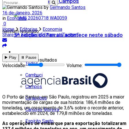
Teatro Firjan SESI Campos
by
Germando Santos
16 de Janeiro, 2026
in
Economia
0
Home
Editorias
Economia
Nenhum resultado
5ª edição do Farraiá acontece neste sábado
Share on Facebook
Share on Twitter
Cidades
▶️ Play
⏸️ Pause
Ver todos os resultados
Todos
Velocidade:
Volume:
Cambuci
Campos
O Porto de Santos, em São Paulo, registrou em 2025 a maior
Carapebus
movimentação de cargas de sua história: 186,4 milhões de
toneladas, um crescimento de 3,6% sobre o recorde anterior,
Cardoso Moreira
estabelecido em 2024, de 179,8 milhões de toneladas.
Espírito Santo
As operações de embarque para exportação totalizaram
137,4 milhões de toneladas no ano, um crescimento de