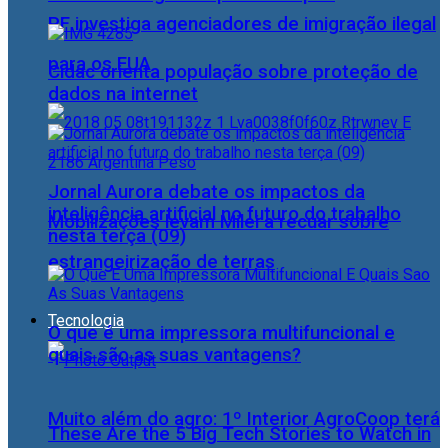
PF investiga agenciadores de imigração ilegal
para os EUA
Cidac orienta população sobre proteção de
dados na internet
Jornal Aurora debate os impactos da
inteligência artificial no futuro do trabalho
Mobilizações levam Milei a recuar sobre
nesta terça (09)
estrangeirização de terras
Tecnologia
O que é uma impressora multifuncional e
quais são as suas vantagens?
Muito além do agro: 1º Interior AgroCoop terá
These Are the 5 Big Tech Stories to Watch in