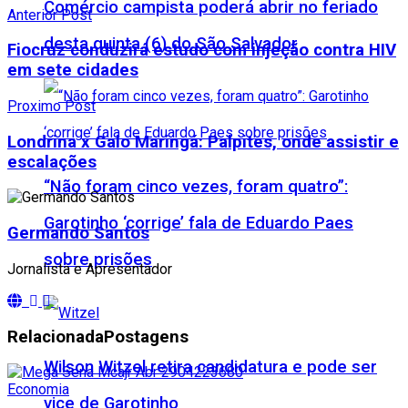
Comércio campista poderá abrir no feriado
Anterior Post
desta quinta (6) do São Salvador
Fiocruz conduzirá estudo com injeção contra HIV
em sete cidades
Proximo Post
Londrina x Galo Maringá: Palpites, onde assistir e
escalações
“Não foram cinco vezes, foram quatro”:
Garotinho ‘corrige’ fala de Eduardo Paes
Germando Santos
sobre prisões
Jornalista e Apresentador
Relacionada
Postagens
Wilson Witzel retira candidatura e pode ser
Economia
vice de Garotinho