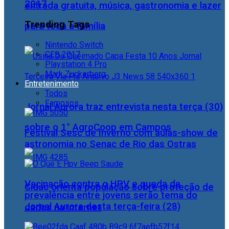
2017
entrada gratuita, música, gastronomia e lazer
Trending Tags
para toda a família
Nintendo Switch
CES 2017
Playstation 4 Pro
Mark Zuckerberg
Entretenimento
Todos
Famosos
Jornal Aurora traz entrevista nesta terça (30)
sobre o 1° AgroCoop em Campos
Festival Sesc de Inverno com aulas-show de
astronomia no Senac de Rio das Ostras
Vacinação contra o HPV e queda da
Cidac orienta população sobre proteção de
prevalência entre jovens serão tema do
Jornal Aurora desta terça-feira (28)
dados na internet