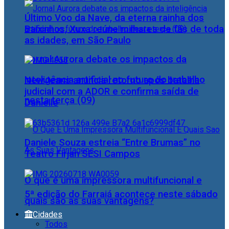
Último Voo da Nave, da eterna rainha dos
Baixinhos, Xuxa reúne milhares de fãs de toda
as idades, em São Paulo
Jornal Aurora debate os impactos da
inteligência artificial no futuro do trabalho
NewJeans anuncia retorno após batalha
judicial com a ADOR e confirma saída de
nesta terça (09)
Danielle
Daniele Souza estreia “Entre Brumas” no
Teatro Firjan SESI Campos
O que é uma impressora multifuncional e
5ª edição do Farraiá acontece neste sábado
quais são as suas vantagens?
Cidades
Todos