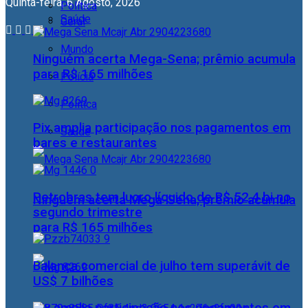
Quinta-feira, 6 Agosto, 2026
Política
Saúde
Geral
Mundo
Ninguém acerta Mega-Sena; prêmio acumula
para R$ 165 milhões
Polícia
Política
Pix amplia participação nos pagamentos em
Saúde
bares e restaurantes
Petrobras tem lucro líquido de R$ 52,4 bi no
Ninguém acerta Mega-Sena; prêmio acumula
segundo trimestre
para R$ 165 milhões
Balança comercial de julho tem superávit de
US$ 7 bilhões