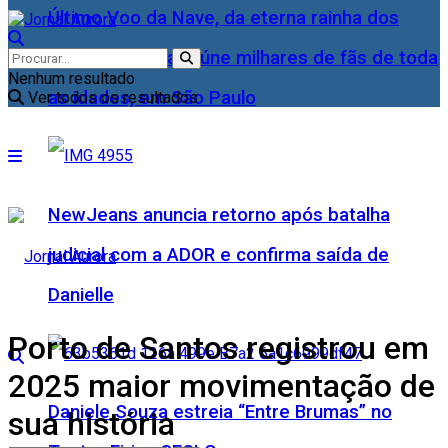
Último Voo da Nave, da eterna rainha dos
Baixinhos, Xuxa reúne milhares de fãs de toda
Nenhum resultado
as idades, em São Paulo
Ver todos os resultados
NewJeans anuncia retorno após batalha
judicial com a ADOR e confirma saída de
Danielle
Porto de Santos registrou em
2025 maior movimentação de
Daniele Souza estreia “Entre Brumas” no
sua história