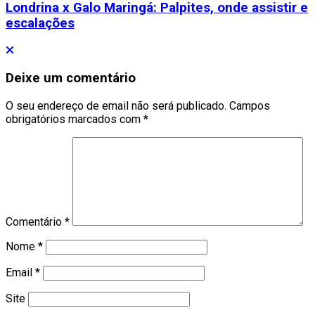
Londrina x Galo Maringá: Palpites, onde assistir e
escalações
Deixe um comentário
O seu endereço de email não será publicado.
Campos
obrigatórios marcados com
*
Comentário
*
Nome
*
Email
*
Site