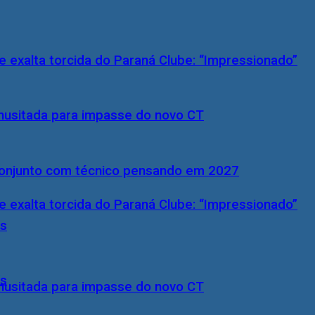
 exalta torcida do Paraná Clube: “Impressionado”
 inusitada para impasse do novo CT
conjunto com técnico pensando em 2027
 exalta torcida do Paraná Clube: “Impressionado”
ís
ís
 inusitada para impasse do novo CT