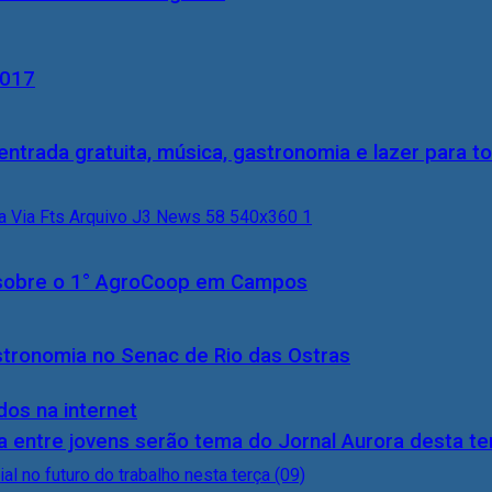
2017
entrada gratuita, música, gastronomia e lazer para to
0) sobre o 1° AgroCoop em Campos
stronomia no Senac de Rio das Ostras
dos na internet
 entre jovens serão tema do Jornal Aurora desta ter