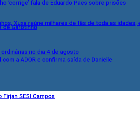
ho ‘corrige’ fala de Eduardo Paes sobre prisões
inhos, Xuxa reúne milhares de fãs de toda as idades,
e de Garotinho
rdinárias no dia 4 de agosto
l com a ADOR e confirma saída de Danielle
o Firjan SESI Campos