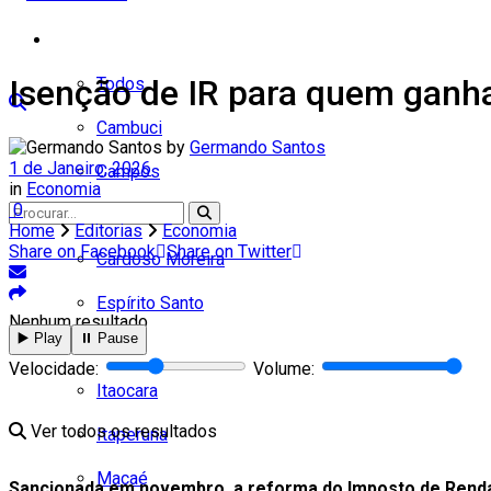
Cidades
Isenção de IR para quem ganha
Todos
Cambuci
by
Germando Santos
1 de Janeiro, 2026
Campos
in
Economia
0
Carapebus
Home
Editorias
Economia
Share on Facebook
Share on Twitter
Cardoso Moreira
Espírito Santo
Nenhum resultado
▶️ Play
⏸️ Pause
Italva
Velocidade:
Volume:
Itaocara
Ver todos os resultados
Itaperuna
Macaé
Sancionada em novembro, a reforma do Imposto de Renda (I