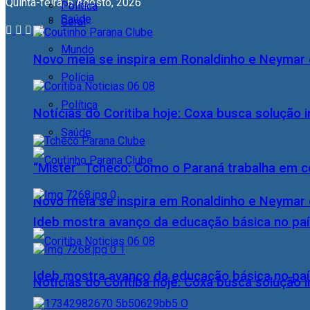
Quinta-feira, 6 Agosto, 2026
Política
Saúde
Geral
Mundo
Novo meia se inspira em Ronaldinho e Neymar e
Polícia
Política
Notícias do Coritiba hoje: Coxa busca solução
Saúde
“Mister” Tcheco: Como o Paraná trabalha em 
Novo meia se inspira em Ronaldinho e Neymar e
Ideb mostra avanço da educação básica no pa
Ideb mostra avanço da educação básica no pa
Notícias do Coritiba hoje: Coxa busca solução