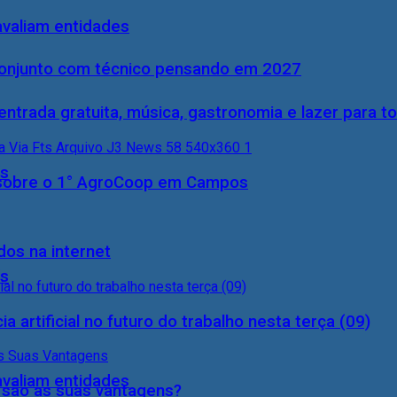
 avaliam entidades
conjunto com técnico pensando em 2027
entrada gratuita, música, gastronomia e lazer para to
ís
0) sobre o 1° AgroCoop em Campos
dos na internet
ís
a artificial no futuro do trabalho nesta terça (09)
 avaliam entidades
s são as suas vantagens?