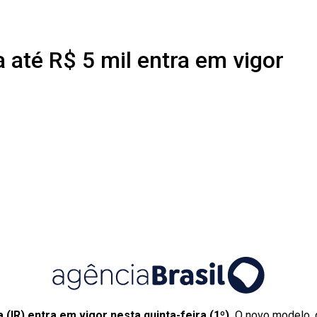
 até R$ 5 mil entra em vigor
R) entra em vigor nesta quinta-feira (1º).
O novo modelo, 