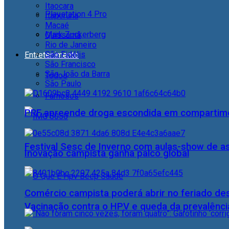
Itaocara
Playstation 4 Pro
Itaperuna
Macaé
Mark Zuckerberg
Quissamã
Rio de Janeiro
São Fidélis
Entretenimento
São Francisco
São João da Barra
Todos
São Paulo
Famosos
PRF apreende droga escondida em compartime
Festival Sesc de Inverno com aulas-show de a
Inovação campista ganha palco global
Comércio campista poderá abrir no feriado des
Vacinação contra o HPV e queda da prevalência