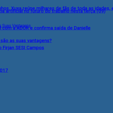
inhos, Xuxa reúne milhares de fãs de toda as idades,
a artificial no futuro do trabalho nesta terça (09)
l com a ADOR e confirma saída de Danielle
s são as suas vantagens?
o Firjan SESI Campos
2017