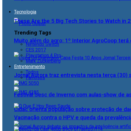
Tecnologia
These Are the 5 Big Tech Stories to Watch in 
Trending Tags
Muito além do agro: 1º Interior AgroCoop terá 
Nintendo Switch
CES 2017
Playstation 4 Pro
Mark Zuckerberg
Entretenimento
Todos
Jornal Aurora traz entrevista nesta terça (3
Famosos
Festival Sesc de Inverno com aulas-show de a
Cidac orienta população sobre proteção de da
Vacinação contra o HPV e queda da prevalência