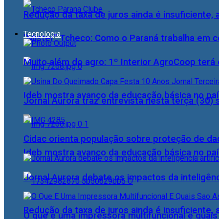
Redução da taxa de juros ainda é insuficiente,
Tecnologia
“Mister” Tcheco: Como o Paraná trabalha em 
Muito além do agro: 1º Interior AgroCoop terá 
Ideb mostra avanço da educação básica no pa
Jornal Aurora traz entrevista nesta terça (3
Cidac orienta população sobre proteção de da
Ideb mostra avanço da educação básica no pa
Jornal Aurora debate os impactos da inteligênci
Redução da taxa de juros ainda é insuficiente,
O que é uma impressora multifuncional e quai