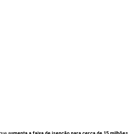
que a
umenta a faixa de isenção para cerca de 15 milhões