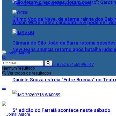
“Não foram cinco vezes, foram quatro”: Garotin
Último Voo da Nave, da eterna rainha dos Baix
Wilson Witzel retira candidatura e pode ser vic
Câmara de São João da Barra retoma sessões o
NewJeans anuncia retorno após batalha judicia
Nenhum resultado
Ver todos os resultados
Daniele Souza estreia “Entre Brumas” no Teatr
5ª edição do Farraiá acontece neste sábado