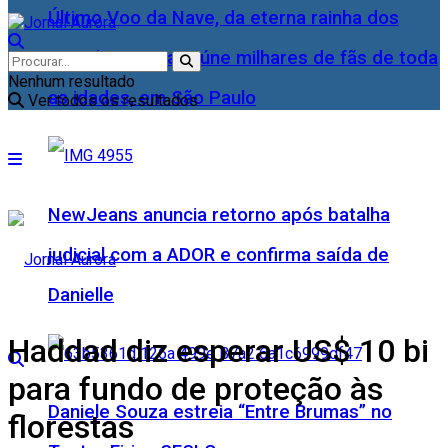
Último Voo da Nave, da eterna rainha dos
Baixinhos, Xuxa reúne milhares de fãs de toda
Nenhum resultado
as idades, em São Paulo
Ver todos os resultados
NewJeans anuncia retorno após batalha
judicial com a ADOR e confirma saída de
Danielle
Haddad diz esperar US$ 10 bi
para fundo de proteção às
Daniele Souza estreia “Entre Brumas” no
florestas