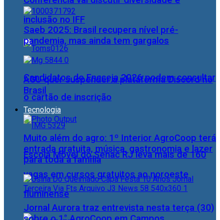
Conferência vai discutir diversidade e
inclusão no IFF
Saeb 2025: Brasil recupera nível pré-
pandemia, mas ainda tem gargalos
Candidatos do Encceja 2026 podem consultar
AGU quer suspender a plataforma Discord no
Brasil
o cartão de inscrição
Tecnologia
Muito além do agro: 1º Interior AgroCoop terá
entrada gratuita, música, gastronomia e lazer
Escola Móvel do Senac RJ leva mais de 160
para toda a família
vagas em cursos gratuitos ao noroeste
fluminense
Jornal Aurora traz entrevista nesta terça (30)
sobre o 1° AgroCoop em Campos