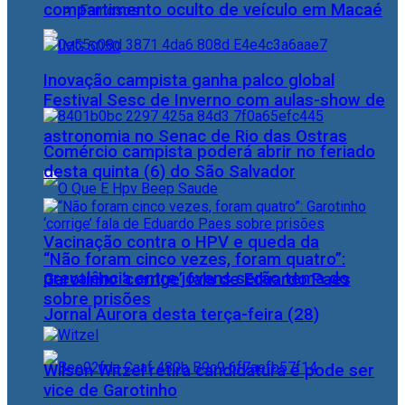
compartimento oculto de veículo em Macaé
Famosos
Inovação campista ganha palco global
Festival Sesc de Inverno com aulas-show de
astronomia no Senac de Rio das Ostras
Comércio campista poderá abrir no feriado
desta quinta (6) do São Salvador
Vacinação contra o HPV e queda da
“Não foram cinco vezes, foram quatro”:
prevalência entre jovens serão tema do
Garotinho ‘corrige’ fala de Eduardo Paes
sobre prisões
Jornal Aurora desta terça-feira (28)
Wilson Witzel retira candidatura e pode ser
vice de Garotinho