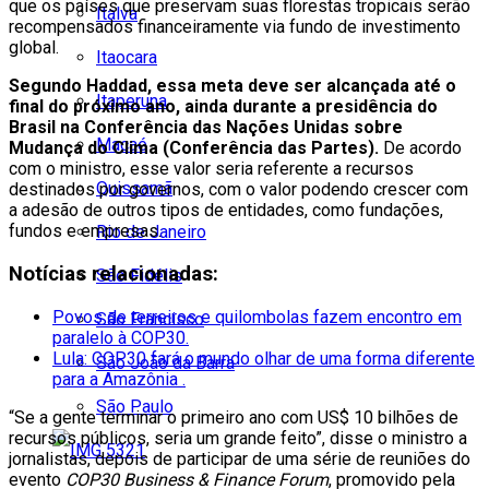
que os países que preservam suas florestas tropicais serão
Italva
recompensados financeiramente via fundo de investimento
global.
Itaocara
Segundo Haddad, essa meta deve ser alcançada até o
Itaperuna
final do próximo ano, ainda durante a presidência do
Brasil na Conferência das Nações Unidas sobre
Macaé
Mudança do Clima (Conferência das Partes).
De acordo
com o ministro, esse valor seria referente a recursos
Quissamã
destinados por governos, com o valor podendo crescer com
a adesão de outros tipos de entidades, como fundações,
fundos e empresas.
Rio de Janeiro
Notícias relacionadas:
São Fidélis
Povos de terreiros e quilombolas fazem encontro em
São Francisco
paralelo à COP30.
Lula: COP30 fará o mundo olhar de uma forma diferente
São João da Barra
para a Amazônia .
São Paulo
“Se a gente terminar o primeiro ano com US$ 10 bilhões de
recursos públicos, seria um grande feito”, disse o ministro a
jornalistas, depois de participar de uma série de reuniões do
evento
COP30 Business & Finance Forum
, promovido pela