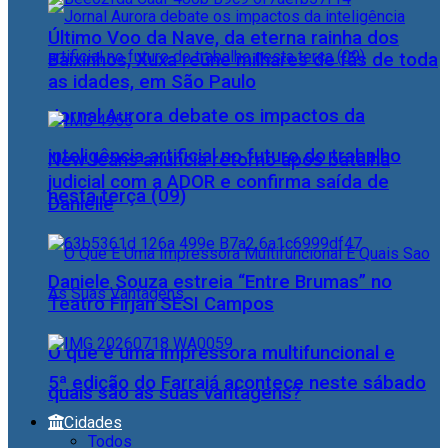
Último Voo da Nave, da eterna rainha dos
Baixinhos, Xuxa reúne milhares de fãs de toda
as idades, em São Paulo
Jornal Aurora debate os impactos da
inteligência artificial no futuro do trabalho
NewJeans anuncia retorno após batalha
judicial com a ADOR e confirma saída de
nesta terça (09)
Danielle
Daniele Souza estreia “Entre Brumas” no
Teatro Firjan SESI Campos
O que é uma impressora multifuncional e
5ª edição do Farraiá acontece neste sábado
quais são as suas vantagens?
Cidades
Todos