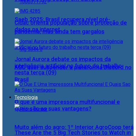
Saeb 2025: Brasil recupera nível pré-
Cidac orienta população sobre proteção de
dados na internet
pandemia, mas ainda tem gargalos
Jornal Aurora debate os impactos da
inteligência artificial no futuro do trabalho
AGU quer suspender a plataforma Discord no
nesta terça (09)
Brasil
Tecnologia
O que é uma impressora multifuncional e
quais são as suas vantagens?
Muito além do agro: 1º Interior AgroCoop terá
These Are the 5 Big Tech Stories to Watch in