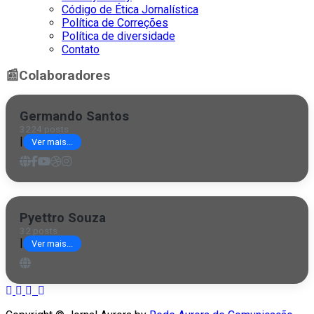
Código de Ética Jornalística
Política de Correções
Política de diversidade
Contato
📰
Colaboradores
Germando Santos
3224 posts
|
Ver mais...
Pyettro Souza
32 posts
|
Ver mais...