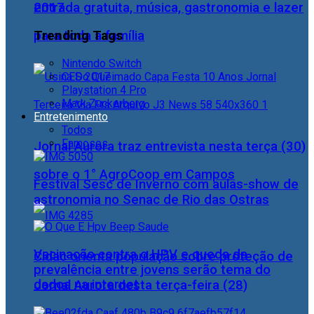
2017
entrada gratuita, música, gastronomia e lazer
Trending Tags
para toda a família
Nintendo Switch
CES 2017
Playstation 4 Pro
Mark Zuckerberg
Entretenimento
Todos
Famosos
Jornal Aurora traz entrevista nesta terça (30)
sobre o 1° AgroCoop em Campos
Festival Sesc de Inverno com aulas-show de
astronomia no Senac de Rio das Ostras
Vacinação contra o HPV e queda da
Cidac orienta população sobre proteção de
prevalência entre jovens serão tema do
dados na internet
Jornal Aurora desta terça-feira (28)