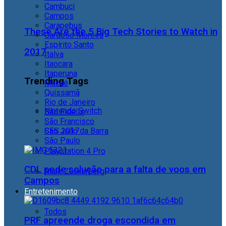
Cambuci
Campos
Carapebus
These Are the 5 Big Tech Stories to Watch in
Cardoso Moreira
Espírito Santo
2017
Italva
Itaocara
Itaperuna
Trending Tags
Macaé
Quissamã
Rio de Janeiro
Nintendo Switch
São Fidélis
São Francisco
São João da Barra
CES 2017
São Paulo
Playstation 4 Pro
CDL pede solução para a falta de voos em
Mark Zuckerberg
Campos
Entretenimento
Todos
PRF apreende droga escondida em