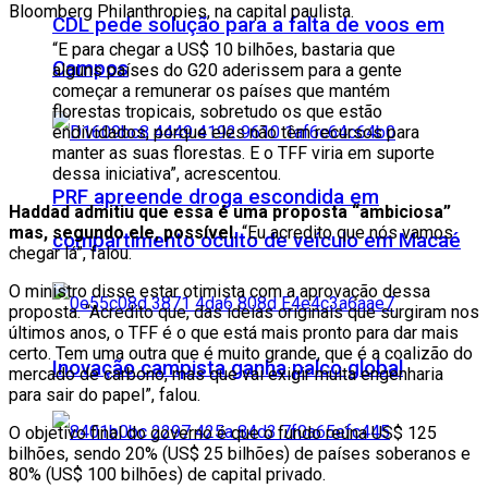
Bloomberg Philanthropies, na capital paulista.
CDL pede solução para a falta de voos em
“E para chegar a US$ 10 bilhões, bastaria que
Campos
alguns países do G20 aderissem para a gente
começar a remunerar os países que mantém
florestas tropicais, sobretudo os que estão
endividados, porque eles não têm recursos para
manter as suas florestas. E o TFF viria em suporte
dessa iniciativa”, acrescentou.
PRF apreende droga escondida em
Haddad admitiu que essa é uma proposta “ambiciosa”
mas, segundo ele, possível.
“Eu acredito que nós vamos
compartimento oculto de veículo em Macaé
chegar lá”, falou.
O ministro disse estar otimista com a aprovação dessa
proposta. “Acredito que, das ideias originais que surgiram nos
últimos anos, o TFF é o que está mais pronto para dar mais
certo. Tem uma outra que é muito grande, que é a coalizão do
Inovação campista ganha palco global
mercado de carbono, mas que vai exigir muita engenharia
para sair do papel”, falou.
O objetivo final do governo é que o fundo reúna US$ 125
bilhões, sendo 20% (US$ 25 bilhões) de países soberanos e
80% (US$ 100 bilhões) de capital privado.