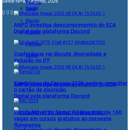
Sexta-feira, 7 Agosto, 2026
Política
Saúde
Geral
Mundo
ANPD investiga descumprimemto do ECA
Digital pela plataforma Discord
Polícia
Política
Conferência vai discutir diversidade e
Saúde
inclusão no IFF
Candidatos do Encceja 2026 podem consultar
ANPD investiga descumprimemto do ECA
o cartão de inscrição
Digital pela plataforma Discord
Escola Móvel do Senac RJ leva mais de 160
vagas em cursos gratuitos ao noroeste
fluminense