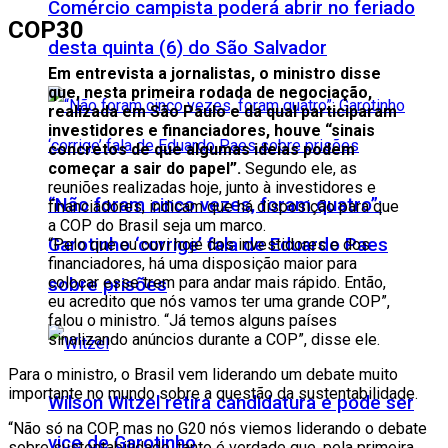
Comércio campista poderá abrir no feriado
COP30
desta quinta (6) do São Salvador
Em entrevista a jornalistas, o ministro disse
que, nesta primeira rodada de negociação,
realizada em São Paulo e da qual participaram
investidores e financiadores, houve “sinais
concretos de que algumas ideias podem
começar a sair do papel”.
Segundo ele, as
reuniões realizadas hoje, junto à investidores e
“Não foram cinco vezes, foram quatro”:
financiadores, indicam que há disposição para que
a COP do Brasil seja um marco.
Garotinho ‘corrige’ fala de Eduardo Paes
“Pelo que eu ouvi hoje dos investidores e dos
financiadores, há uma disposição maior para
colocar esse trem para andar mais rápido. Então,
sobre prisões
eu acredito que nós vamos ter uma grande COP”,
falou o ministro. “Já temos alguns países
sinalizando anúncios durante a COP”, disse ele.
Para o ministro, o Brasil vem liderando um debate muito
importante no mundo sobre a questão da sustentabilidade.
Wilson Witzel retira candidatura e pode ser
“Não só na COP, mas no G20 nós viemos liderando o debate
vice de Garotinho
sobre sustentabilidade, tanto é verdade que, pela primeira