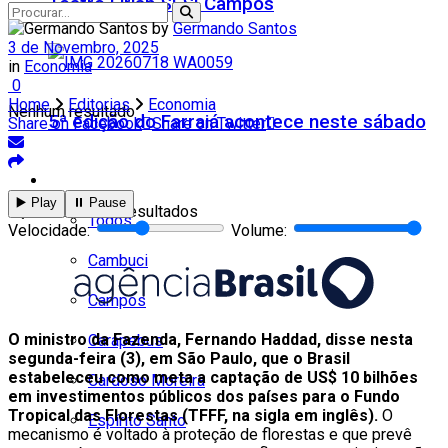
Teatro Firjan SESI Campos
by
Germando Santos
3 de Novembro, 2025
in
Economia
0
Home
Editorias
Economia
Nenhum resultado
5ª edição do Farraiá acontece neste sábado
Share on Facebook
Share on Twitter
Cidades
▶️ Play
⏸️ Pause
Ver todos os resultados
Todos
Velocidade:
Volume:
Cambuci
Campos
O ministro da Fazenda, Fernando Haddad, disse nesta
Carapebus
segunda-feira (3), em São Paulo, que o Brasil
estabeleceu como meta a captação de US$ 10 bilhões
Cardoso Moreira
em investimentos públicos dos países para o Fundo
Tropical das Florestas (TFFF, na sigla em inglês).
O
Espírito Santo
mecanismo é voltado à proteção de florestas e que prevê