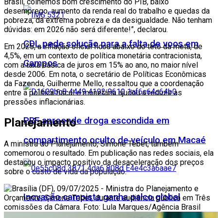
Brasil, colhemos bom crescimento do PIB, baixo
desemprego, aumento da renda real do trabalho e quedas da
pobreza, da extrema pobreza e da desigualdade. Não tenham
dúvidas: em 2026 não será diferente!”, declarou.
CDL pede solução para a falta de voos em
Em 2025, a inflação oficial ficou abaixo do teto da meta, de
4,5%, em um contexto de política monetária contracionista,
Campos
com a taxa básica de juros em 15% ao ano, no maior nível
desde 2006. Em nota, o secretário de Políticas Econômicas
da Fazenda, Guilherme Mello, ressaltou que a coordenação
entre a política fiscal e monetária ajudou a reduzir as
pressões inflacionárias.
PRF apreende droga escondida em
Planejamento
compartimento oculto de veículo em Macaé
A ministra do Planejamento, Simone Tebet, também
comemorou o resultado. Em publicação nas redes sociais, ela
destacou o impacto positivo da desaceleração dos preços
sobre o custo de vida da população.
Inovação campista ganha palco global