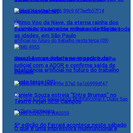
dados na internet
Último Voo da Nave, da eterna rainha dos
Baixinhos, Xuxa reúne milhares de fãs de toda
as idades, em São Paulo
Jornal Aurora debate os impactos da
NewJeans anuncia retorno após batalha
judicial com a ADOR e confirma saída de
inteligência artificial no futuro do trabalho
Danielle
nesta terça (09)
Daniele Souza estreia “Entre Brumas” no
Teatro Firjan SESI Campos
5ª edição do Farraiá acontece neste sábado
O que é uma impressora multifuncional e