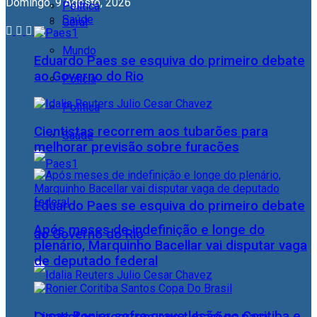
Domingo, 9 Agosto, 2026
Política
Saúde
Geral
Mundo
Eduardo Paes se esquiva do primeiro debate
ao Governo do Rio
Polícia
Política
Cientistas recorrem aos tubarões para
Saúde
melhorar previsão sobre furacões
Eduardo Paes se esquiva do primeiro debate
Após meses de indefinição e longe do
ao Governo do Rio
plenário, Marquinho Bacellar vai disputar vaga
de deputado federal
Lucas Ronier sofre grave lesão no Coritiba e