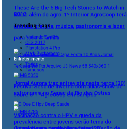
These Are the 5 Big Tech Stories to Watch in
2017
Muito além do agro: 1º Interior AgroCoop terá
Trending Tags
entrada gratuita, música, gastronomia e lazer
Nintendo Switch
para toda a família
CES 2017
Playstation 4 Pro
Mark Zuckerberg
Entretenimento
Todos
Famosos
Jornal Aurora traz entrevista nesta terça (30)
Festival Sesc de Inverno com aulas-show de
astronomia no Senac de Rio das Ostras
sobre o 1° AgroCoop em Campos
Vacinação contra o HPV e queda da
prevalência entre jovens serão tema do
Jornal Aurora desta terça-feira (28)
Cidac orienta população sobre proteção de