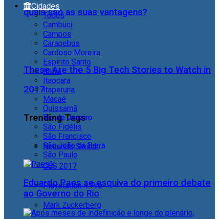
Cidades
quais são as suas vantagens?
Todos
Cambuci
Campos
Carapebus
Cardoso Moreira
Espírito Santo
These Are the 5 Big Tech Stories to Watch in
Italva
Itaocara
2017
Itaperuna
Macaé
Quissamã
Trending Tags
Rio de Janeiro
São Fidélis
São Francisco
São João da Barra
Nintendo Switch
São Paulo
CES 2017
Eduardo Paes se esquiva do primeiro debate
Playstation 4 Pro
ao Governo do Rio
Mark Zuckerberg