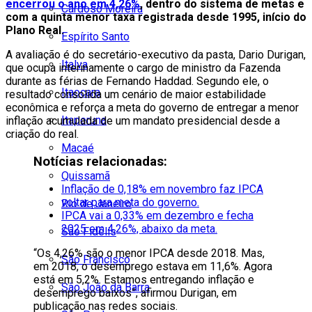
encerrou o ano em 4,26%
, dentro do sistema de metas e
Cardoso Moreira
com a quinta menor taxa registrada desde 1995, início do
Plano Real.
Espírito Santo
A avaliação é do secretário-executivo da pasta, Dario Durigan,
Italva
que ocupa interinamente o cargo de ministro da Fazenda
durante as férias de Fernando Haddad. Segundo ele, o
Itaocara
resultado consolida um cenário de maior estabilidade
econômica e reforça a meta do governo de entregar a menor
Itaperuna
inflação acumulada de um mandato presidencial desde a
criação do real.
Macaé
Notícias relacionadas:
Quissamã
Inflação de 0,18% em novembro faz IPCA
voltar para meta do governo.
Rio de Janeiro
IPCA vai a 0,33% em dezembro e fecha
2025 em 4,26%, abaixo da meta.
São Fidélis
“Os 4,26% são o menor IPCA desde 2018. Mas,
São Francisco
em 2018, o desemprego estava em 11,6%. Agora
está em 5,2%. Estamos entregando inflação e
São João da Barra
desemprego baixos”, afirmou Durigan, em
publicação nas redes sociais.