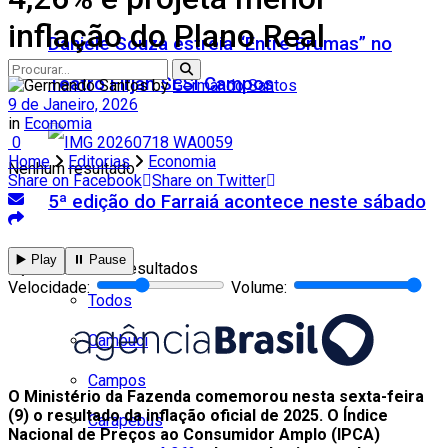
inflação do Plano Real
Daniele Souza estreia “Entre Brumas” no
Teatro Firjan SESI Campos
by
Germando Santos
9 de Janeiro, 2026
in
Economia
0
Home
Editorias
Economia
Nenhum resultado
Share on Facebook
Share on Twitter
5ª edição do Farraiá acontece neste sábado
Cidades
▶️ Play
⏸️ Pause
Ver todos os resultados
Velocidade:
Volume:
Todos
Cambuci
Campos
O Ministério da Fazenda comemorou nesta sexta-feira
(9) o resultado da inflação oficial de 2025. O Índice
Carapebus
Nacional de Preços ao Consumidor Amplo (IPCA)