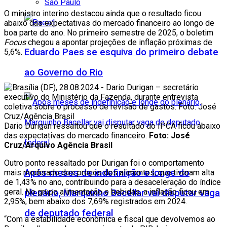
São Paulo
O ministro interino destacou ainda que o resultado ficou
abaixo das expectativas do mercado financeiro ao longo de
boa parte do ano. No primeiro semestre de 2025, o boletim
Focus
chegou a apontar projeções de inflação próximas de
Eduardo Paes se esquiva do primeiro debate
5,6%.
ao Governo do Rio
Dario Durigan ressaltou que o resultado do IPCA ficou abaixo
das expectativas do mercado financeiro.
Foto: José
Cruz/Arquivo Agência Brasil
Outro ponto ressaltado por Durigan foi o comportamento
Após meses de indefinição e longe do
mais moderado dos preços dos alimentos, que tiveram alta
de 1,43% no ano, contribuindo para a desaceleração do índice
geral. No grupo alimentação e bebidas, a inflação ficou em
plenário, Marquinho Bacellar vai disputar vaga
2,95%, bem abaixo dos 7,69% registrados em 2024.
de deputado federal
“Com a estabilidade econômica e fiscal que devolvemos ao