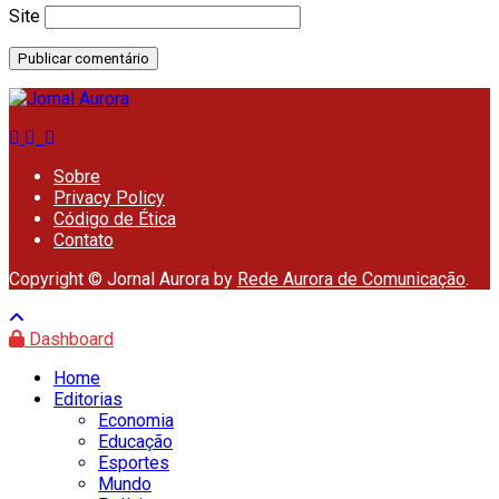
Site
Sobre
Privacy Policy
Código de Ética
Contato
Copyright © Jornal Aurora by
Rede Aurora de Comunicação
.
Dashboard
Home
Editorias
Economia
Educação
Esportes
Mundo