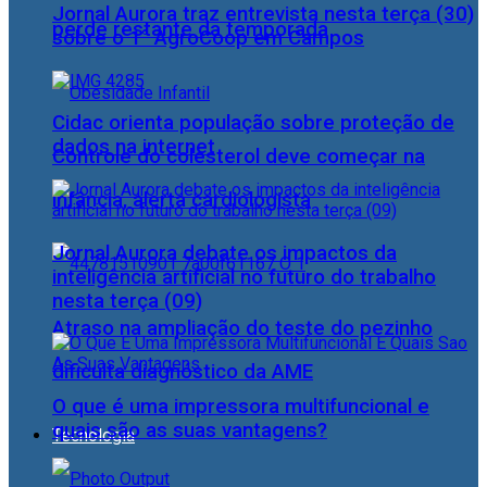
Jornal Aurora traz entrevista nesta terça (30)
perde restante da temporada
sobre o 1° AgroCoop em Campos
Cidac orienta população sobre proteção de
dados na internet
Controle do colesterol deve começar na
infância, alerta cardiologista
Jornal Aurora debate os impactos da
inteligência artificial no futuro do trabalho
nesta terça (09)
Atraso na ampliação do teste do pezinho
dificulta diagnóstico da AME
O que é uma impressora multifuncional e
quais são as suas vantagens?
Tecnologia