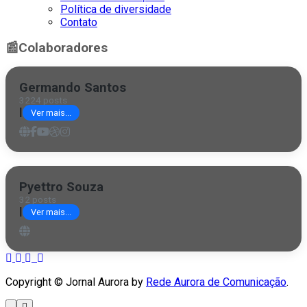
Política de diversidade
Contato
📰
Colaboradores
Germando Santos
3224 posts
|
Ver mais...
Pyettro Souza
32 posts
|
Ver mais...
Copyright © Jornal Aurora by
Rede Aurora de Comunicação
.