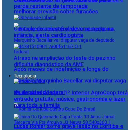
Cientistas recorrem aos tubarões para
perde restante da temporada
melhorar previsão sobre furacões
Controle do colesterol deve começar na
infância, alerta cardiologista
Atraso na ampliação do teste do pezinho
dificulta diagnóstico da AME
Após meses de indefinição e longe do
Tecnologia
plenário, Marquinho Bacellar vai disputar vaga
de deputado federal
Muito além do agro: 1º Interior AgroCoop terá
entrada gratuita, música, gastronomia e lazer
para toda a família
Lucas Ronier sofre grave lesão no Coritiba e