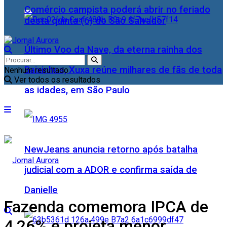
Comércio campista poderá abrir no feriado
desta quinta (6) do São Salvador
Último Voo da Nave, da eterna rainha dos
Baixinhos, Xuxa reúne milhares de fãs de toda
Nenhum resultado
Ver todos os resultados
as idades, em São Paulo
NewJeans anuncia retorno após batalha
judicial com a ADOR e confirma saída de
Danielle
Fazenda comemora IPCA de
4,26% e projeta menor