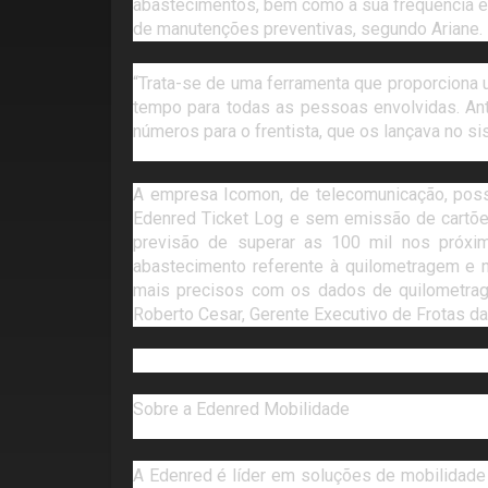
abastecimentos, bem como a sua frequência e 
de manutenções preventivas, segundo Ariane.
“Trata-se de uma ferramenta que proporciona u
tempo para todas as pessoas envolvidas. Ante
números para o frentista, que os lançava no s
A empresa Icomon, de telecomunicação, possu
Edenred Ticket Log e sem emissão de cartõe
previsão de superar as 100 mil nos próxi
abastecimento referente à quilometragem e nú
mais precisos com os dados de quilometrage
Roberto Cesar, Gerente Executivo de Frotas d
Sobre a Edenred Mobilidade
A Edenred é líder em soluções de mobilidade