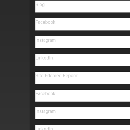
Blog:
https://www.ticketlog.com.br/blog/
.
Facebook:
https://www.facebook.com/TicketL
Instagram:
https://www.instagram.com/edenred
LinkedIn:
https://www.linkedin.com/company/t
Site Edenred Repom:
https://www1.repom.com
Facebook:
https://www.facebook.com/repom.of
Instagram:
https://www.instagram.com/edenred
LinkedIn:
https://www.linkedin.com/company