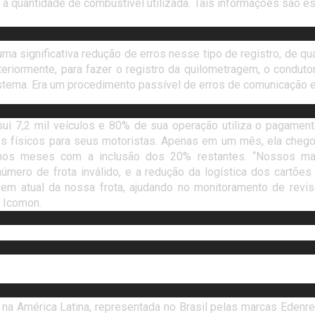
a quantidade de combustível utilizada. Tais informações são es
ma significativa redução de erros nesse tipo de registro, de q
riormente, para fazer o registro da quilometragem, o condutor
istema. Era um procedimento passível de erros de comunicação e
i 7,2 mil veículos e 80% de sua operação utiliza o pagament
s físicos para seus motoristas. Apenas em um mês, ela chegou
mos meses com a inclusão dos 20% restantes. “Nossos ma
mero de frota inválido, e a redução da logística dos cartões f
m atual da nossa frota, ajudando no monitoramento de revi
a Icomon.
 na América Latina, representada no Brasil pelas marcas Edenr