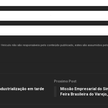
/UC0_lMCHln6cClw4wJoUCwUw
.
 e Veículo não são responsáveis pelo conteúdo publicado, estes são assumidos pelo
Proximo Post
dustrialização em tarde
Missão Empresarial do Sin
Feira Brasileira do Varej