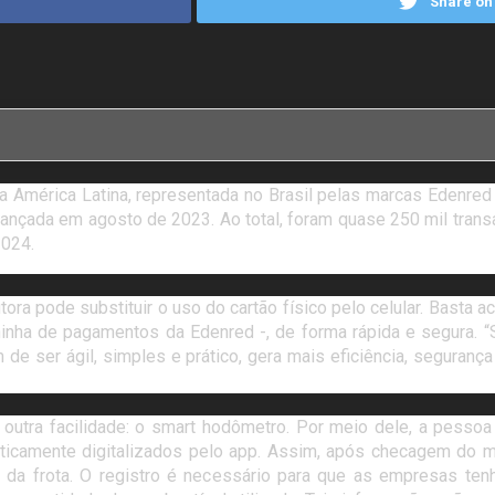
Share on 
a América Latina, representada no Brasil pelas marcas Edenred
e lançada em agosto de 2023. Ao total, foram quase 250 mil tr
024.
a pode substituir o uso do cartão físico pelo celular. Basta 
inha de pagamentos da Edenred -, de forma rápida e segura. “
 de ser ágil, simples e prático, gera mais eficiência, seguranç
outra facilidade: o smart hodômetro. Por meio dele, a pessoa
icamente digitalizados pelo app. Assim, após checagem do mot
 da frota. O registro é necessário para que as empresas tenh