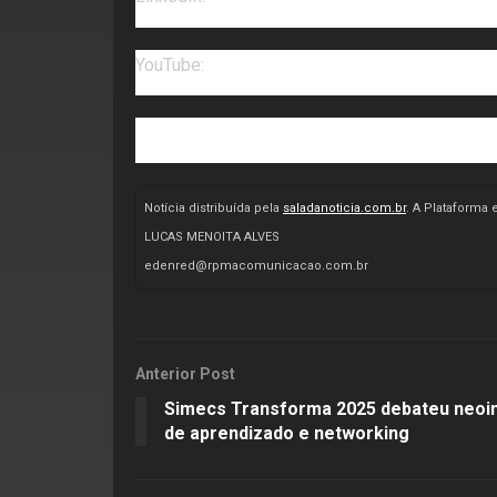
YouTube:
https://www.youtube.com/channel
https://www.edenredmobilidade.com.br/
Notícia distribuída pela
saladanoticia.com.br
. A Plataforma
LUCAS MENOITA ALVES
edenred@rpmacomunicacao.com.br
Anterior Post
Simecs Transforma 2025 debateu neoin
de aprendizado e networking