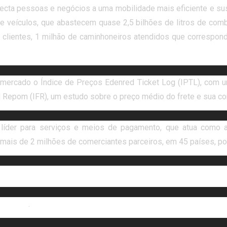
necta pessoas e negócios a uma mobilidade mais eficiente e su
de veículos, que abastecem quase 2,5 bilhões de litros de com
 clientes, 1 milhão de caminhoneiros atendidos que correspo
 mercado o Índice de Preços Edenred Ticket Log (IPTL), com um
d Repom (IFR), um estudo sobre o preço médio do frete e sua 
 líder para serviços e meios de pagamento, que atua como a
mais de 2 milhões de comerciantes parceiros, em 45 países, p
.com.br/
.