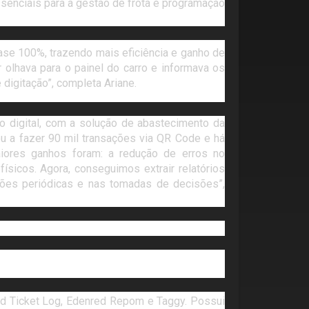
senciais para a gestão de frota e programação
uase 100%, trazendo mais eficiência e ganho de
 olhava para o painel do carro e informava os
 digitação”, completa Ariane.
o digital, com a solução de abastecimento da
 a fazer 90 mil transações via QR Code e há
iores ganhos foram: a redução de erros no
ísicos. Agora, conseguimos extrair relatórios
sões periódicas e nas tomadas de decisões”,
ed Ticket Log, Edenred Repom e Taggy. Possui