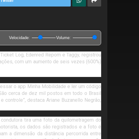
Twitter
Velocidade:
Volume:
 Ticket Log, Edenred Repom e Taggy, registrou
ansações, com um aumento de seis vezes (600%)
acessar o app Minha Mobilidade e ler um código
São cerca de dez mil postos em todo o Brasil
a e controle”, destaca Ariane Buzanello Negrão,
 condutora tira uma foto da quilometragem do
orista, os dados são registrados e a foto é
am a dimensão da distância percorrida entre