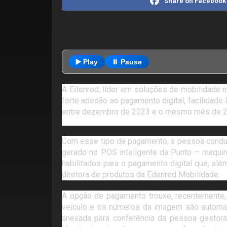
Share on Facebook
▶️ Play
⏸️ Pause
A Edenred, líder em soluções de mobilidade n
forte adesão ao pagamento digital, facilidad
entre dezembro de 2023 e o mesmo mês de 2
Com esse tipo de pagamento, a pessoa condutor
gerado no POS inteligente da Punto – maquin
habilitados para o pagamento digital que, além
diretora de produtos da Edenred Mobilidade.
A opção de pagamento trouxe, recentemente, 
veículo e os números da imagem são automat
anexada para conferência da pessoa gestora