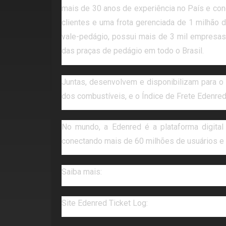
mais de 30 anos de experiência no País e co
clientes e uma frota gerenciada de 1 milhão 
vale-pedágio, possui mais de 3 mil empresas
das praças de pedágio em todo o Brasil.
Juntas, desenvolvem e disponibilizam para o
dos combustíveis, e o Índice de Frete Edenre
No mundo, a Edenred é a plataforma digital
conectando mais de 60 milhões de usuários e 
Saiba mais:
Site Edenred Ticket Log:
https://www.ticketlog