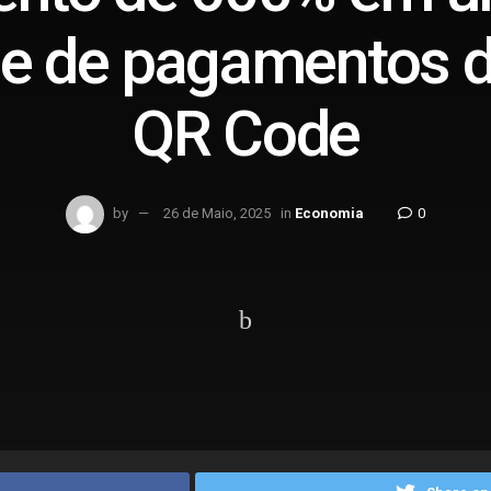
e de pagamentos dig
QR Code
by
26 de Maio, 2025
in
Economia
0