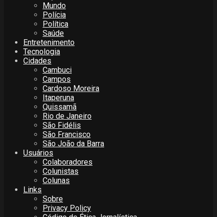
Mundo
Polícia
Política
Saúde
Entretenimento
Tecnologia
Cidades
Cambuci
Campos
Cardoso Moreira
Itaperuna
Quissamã
Rio de Janeiro
São Fidélis
São Francisco
São João da Barra
Usuários
Colaboradores
Colunistas
Colunas
Links
Sobre
Privacy Policy