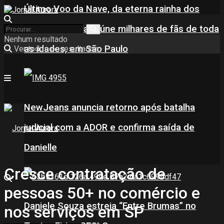
Último Voo da Nave, da eterna rainha dos
Baixinhos, Xuxa reúne milhares de fãs de toda
Nenhum resultado
as idades, em São Paulo
Ver todos os resultados
NewJeans anuncia retorno após batalha
judicial com a ADOR e confirma saída de
Danielle
Cresce contratação de
pessoas 50+ no comércio e
Daniele Souza estreia “Entre Brumas” no
nos serviços em SP