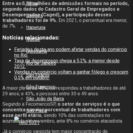
Entre as 5,88 milhões de admissões formais no período,
Italva
segundo dados do Cadastro Geral de Empregados e
Desempregados (Caged), a participação desses
Itaocara
trabalhadores foi de 9%.
Em 2021, o percentual era menor,
de 7%.
Itaperuna
Notícias relacionadas:
Macaé
Feriados deste ano podem afetar vendas do comércio
Quissamã
no Rio.
Taxa de desemprego chega a 5,2%, a menor desde
Rio de Janeiro
2012.
Vendas no comércio voltam a ganhar fôlego e crescem
São Fidélis
0,5% em outubro.
São Francisco
A maior parte, de 48%, correspondeu a trabalhadores de até
29 anos; e 43%, a pessoas entre 30 e 49 anos.
São João da Barra
Segundo a FecomercioSP,
o setor de serviços é o que
concentra o maior porcentual de trabalhadores com
São Paulo
esse perfil etário
, sendo 10% das contratações no
acumulado até novembro, ante 8% no comércio atacadista.
Já o comércio varejista tem maior concentração de