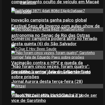
compartimento oculto de veículo em Macaé
Famosos
Inovação campista ganha palco global
Festival Sesc de Inverno com aulas-show de
astronomia no Senac de Rio das Ostras
Comércio campista poderá abrir no feriado
desta quinta (6) do São Salvador
Vacinação contra o HPV e queda da
“Não foram cinco vezes, foram quatro”:
Garotinho ‘corrige’ fala de Eduardo Paes
prevalência entre jovens serão tema do
sobre prisões
Jornal Aurora desta terça-feira (28)
Wilson Witzel retira candidatura e pode ser
vice de Garotinho