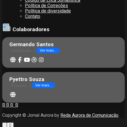
Código de Ética Jornalística
Política de Correções
Política de diversidade
Contato
Colaboradores
Germando Santos
3224 posts
|
Ver mais...
Pyettro Souza
32 posts
|
Ver mais...
Copyright © Jornal Aurora by
Rede Aurora de Comunicação
.