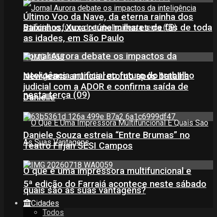
Último Voo da Nave, da eterna rainha dos
Baixinhos, Xuxa reúne milhares de fãs de toda
as idades, em São Paulo
Jornal Aurora debate os impactos da
inteligência artificial no futuro do trabalho
NewJeans anuncia retorno após batalha
judicial com a ADOR e confirma saída de
nesta terça (09)
Danielle
Daniele Souza estreia “Entre Brumas” no
Teatro Firjan SESI Campos
O que é uma impressora multifuncional e
5ª edição do Farraiá acontece neste sábado
quais são as suas vantagens?
Cidades
Todos