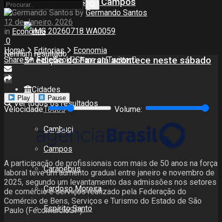
Teatro Firjan SESI Campos
by
Germando Santos
12 de Janeiro, 2026
in
Economia
0
Home
Editorias
Economia
Nenhum resultado
5ª edição do Farraiá acontece neste sábado
Share on Facebook
Share on Twitter
Cidades
Play
Pause
Ver todos os resultados
Todos
Velocidade:
Volume:
Cambuci
Campos
A participação de profissionais com mais de 50 anos na força
Carapebus
laboral teve um aumento gradual entre janeiro e novembro de
2025, segundo um levantamento das admissões nos setores
Cardoso Moreira
de comércio e serviços realizado pela Federação do
Comércio de Bens, Serviços e Turismo do Estado de São
Espírito Santo
Paulo (FecomercioSP).