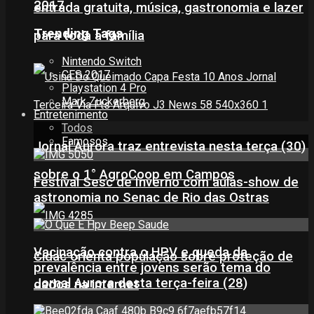
2017
entrada gratuita, música, gastronomia e lazer
Trending Tags
para toda a família
Nintendo Switch
CES 2017
Playstation 4 Pro
Mark Zuckerberg
Entretenimento
Todos
Famosos
Jornal Aurora traz entrevista nesta terça (30)
sobre o 1° AgroCoop em Campos
Festival Sesc de Inverno com aulas-show de
astronomia no Senac de Rio das Ostras
Vacinação contra o HPV e queda da
Cidac orienta população sobre proteção de
prevalência entre jovens serão tema do
Jornal Aurora desta terça-feira (28)
dados na internet