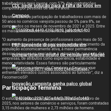
trabalhadores mais jovens, com 57% das contratações
CDL pede solução para a falta de voos em
composta por pessoas de até 29 anos.
Campos
Mesmo assim, a participação de trabalhadores com mais de
50 anos no comércio varejista passou de 5% para 8%, se
comparados os meses de novembro de 2021 e 2025. Entre
os mais jovens houve recuo de 60% para 56%.
“O aumento da presença de profissionais com mais de 50
anos nas admissões está associado ao envelhecimento da
PRF apreende droga escondida em
população economicamente ativa, à maior permanência
dessas pessoas no mercado e à valorização, por parte das
compartimento oculto de veículo em Macaé
empresas, de atributos como experiência, estabilidade e
menor rotatividade. Esses fatores são particularmente
importantes nos setores de Comércio e Serviços, que
enfrentam elevados custos associados ao turnover”, diz a
FecomercioSP.
Inovação campista ganha palco global
Participação feminina
O estudo revelou ainda que, entre janeiro e novembro de
2025, nos setores de comércio e serviços, foram contratadas
3,15 milhões de mulheres e 2,73 milhões de homens.