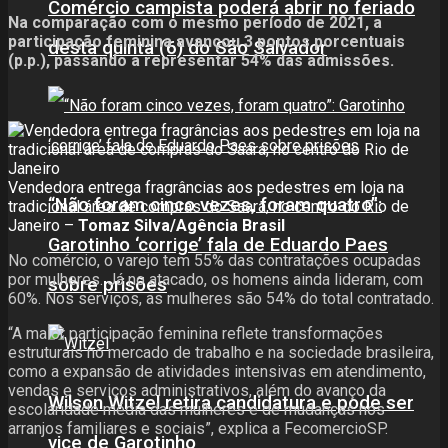
Comércio campista poderá abrir no feriado
Na comparação com o mesmo período de 2021, a
participação feminina avançou 3 pontos porcentuais
desta quinta (6) do São Salvador
(p.p.), passando a representar 54% das admissões.
Vendedora entrega fragrâncias aos pedestres em loja na
“Não foram cinco vezes, foram quatro”:
tradicional área de compras do Saara, no centro do Rio de
Janeiro –
Tomaz Silva/Agência Brasil
Garotinho ‘corrige’ fala de Eduardo Paes
No comércio, o varejo tem 55% das contratações ocupadas
por mulheres. Já no atacado, os homens ainda lideram, com
sobre prisões
60%. Nos serviços, as mulheres são 54% do total contratado.
“A maior participação feminina reflete transformações
estruturais no mercado de trabalho e na sociedade brasileira,
como a expansão de atividades intensivas em atendimento,
vendas e serviços administrativos, além do avanço da
Wilson Witzel retira candidatura e pode ser
escolaridade média das mulheres e de mudanças nos
arranjos familiares e sociais”, explica a FecomercioSP.
vice de Garotinho