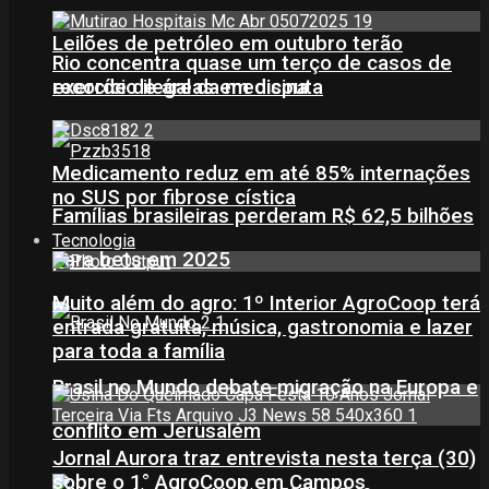
Leilões de petróleo em outubro terão
Rio concentra quase um terço de casos de
recorde de áreas em disputa
exercício ilegal da medicina
Medicamento reduz em até 85% internações
no SUS por fibrose cística
Famílias brasileiras perderam R$ 62,5 bilhões
Tecnologia
para bets em 2025
Muito além do agro: 1º Interior AgroCoop terá
entrada gratuita, música, gastronomia e lazer
para toda a família
Brasil no Mundo debate migração na Europa e
conflito em Jerusalém
Jornal Aurora traz entrevista nesta terça (30)
sobre o 1° AgroCoop em Campos