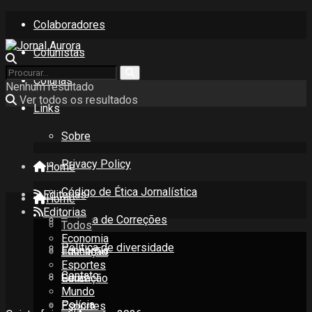
Colaboradores
Colunistas
Colunas
Nenhum resultado
Ver todos os resultados
Links
Sobre
Privacy Policy
Home
Código de Ética Jornalística
Editorias
Home
Editorias
Política de Correções
Todos
Todos
Economia
Política de diversidade
Economia
Educação
Esportes
Contato
Educação
Geral
Mundo
Polícia
Esportes