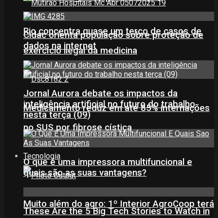
Rio concentra quase um terço de casos de
Cidac orienta população sobre proteção de
dados na internet
exercício ilegal da medicina
Jornal Aurora debate os impactos da
inteligência artificial no futuro do trabalho
Medicamento reduz em até 85% internações
nesta terça (09)
no SUS por fibrose cística
Tecnologia
O que é uma impressora multifuncional e
quais são as suas vantagens?
Muito além do agro: 1º Interior AgroCoop terá
These Are the 5 Big Tech Stories to Watch in