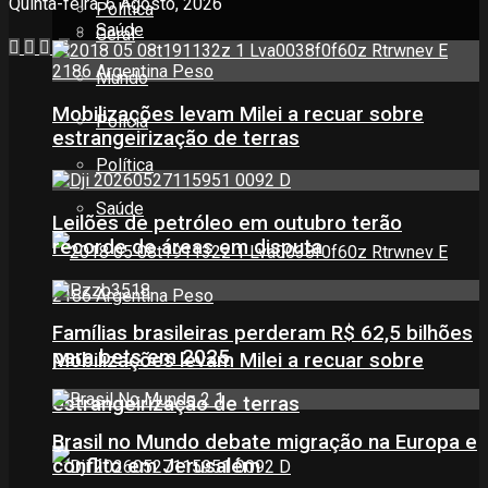
Quinta-feira, 6 Agosto, 2026
Política
Saúde
Geral
Mundo
Mobilizações levam Milei a recuar sobre
Polícia
estrangeirização de terras
Política
Saúde
Leilões de petróleo em outubro terão
recorde de áreas em disputa
Famílias brasileiras perderam R$ 62,5 bilhões
para bets em 2025
Mobilizações levam Milei a recuar sobre
estrangeirização de terras
Brasil no Mundo debate migração na Europa e
conflito em Jerusalém