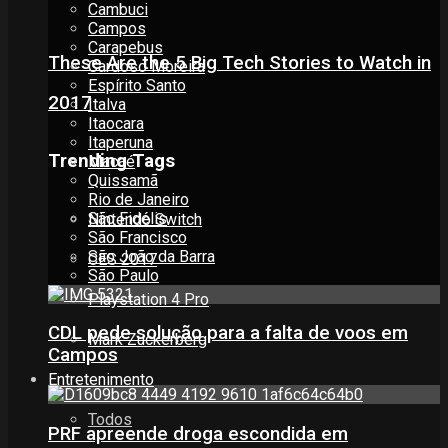
Cambuci
Campos
Carapebus
These Are the 5 Big Tech Stories to Watch in
Cardoso Moreira
Espírito Santo
2017
Italva
Itaocara
Itaperuna
Trending Tags
Macaé
Quissamã
Rio de Janeiro
São Fidélis
Nintendo Switch
São Francisco
São João da Barra
CES 2017
São Paulo
Playstation 4 Pro
CDL pede solução para a falta de voos em
Mark Zuckerberg
Campos
Entretenimento
Todos
PRF apreende droga escondida em