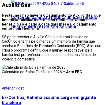
Auxílio Gás
Neste mês não haverá o pagamento do Auxílio Gás, que
Comércio campista poderá abrir no feriado
beneficia famílias inscritas no CadÚnico. Como o
benefício só é pago a cada dois meses, o pagamento
desta quinta (6) do São Salvador
voltará em fevereiro.
Só pode receber o Auxílio Gás quem está incluído no
CadÚnico e tenha pelo menos um membro da família que
receba o Benefício de Prestação Continuada (BPC). A lei que
criou o programa definiu que a mulher responsável pela
família terá preferência, assim como mulheres vítimas de
violência doméstica.
Calendário do Bolsa Família de 2026 –
Arte EBC
Anterior Post
Ex-Coritiba, Rafinha assume cargo em gigante
brasileiro