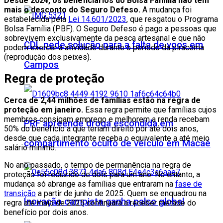
Desde 2024, os beneficiários do Bolsa Família não têm
mais o desconto do Seguro Defeso.
A mudança foi
estabelecida pela
Lei 14.601/2023
, que resgatou o Programa
Bolsa Família (PBF). O Seguro Defeso é pago a pessoas que
sobrevivem exclusivamente da pesca artesanal e que não
CDL pede solução para a falta de voos em
podem exercer a atividade durante o período da piracema
(reprodução dos peixes).
Campos
Regra de proteção
Cerca de 2,44 milhões de famílias estão na regra de
proteção em janeiro.
Essa regra permite que famílias cujos
membros consigam emprego e melhorem a renda recebam
PRF apreende droga escondida em
50% do benefício a que teriam direito por até dois anos,
desde que cada integrante receba o equivalente a até meio
compartimento oculto de veículo em Macaé
salário mínimo.
No ano passado, o tempo de permanência na regra de
proteção foi reduzido de dois para um ano. No entanto, a
mudança só abrange as famílias que entraram na
fase de
transição
a partir de junho de 2025. Quem se enquadrou na
Inovação campista ganha palco global
regra até maio de 2025 continuará a receber metade do
benefício por dois anos.