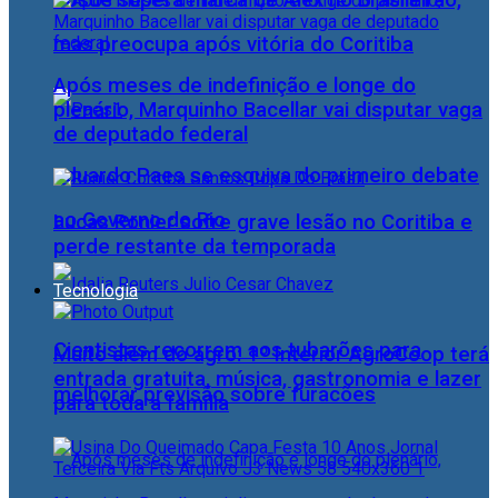
Josué supera marca de Alex no Brasileirão,
mas preocupa após vitória do Coritiba
Após meses de indefinição e longe do
plenário, Marquinho Bacellar vai disputar vaga
de deputado federal
Eduardo Paes se esquiva do primeiro debate
ao Governo do Rio
Lucas Ronier sofre grave lesão no Coritiba e
perde restante da temporada
Tecnologia
Cientistas recorrem aos tubarões para
Muito além do agro: 1º Interior AgroCoop terá
entrada gratuita, música, gastronomia e lazer
melhorar previsão sobre furacões
para toda a família