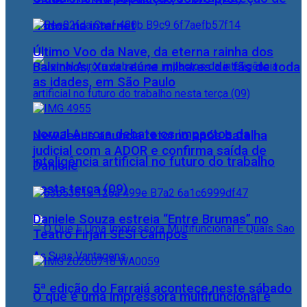
dados na internet
Último Voo da Nave, da eterna rainha dos
Baixinhos, Xuxa reúne milhares de fãs de toda
as idades, em São Paulo
Jornal Aurora debate os impactos da
NewJeans anuncia retorno após batalha
judicial com a ADOR e confirma saída de
inteligência artificial no futuro do trabalho
Danielle
nesta terça (09)
Daniele Souza estreia “Entre Brumas” no
Teatro Firjan SESI Campos
5ª edição do Farraiá acontece neste sábado
O que é uma impressora multifuncional e