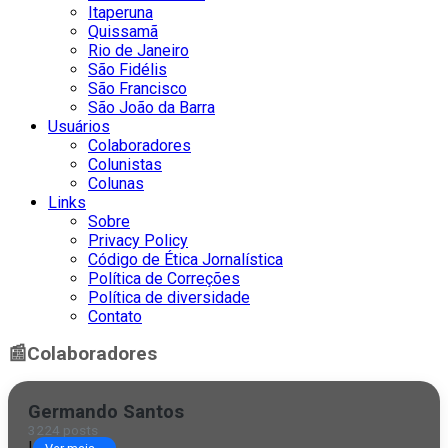
Itaperuna
Quissamã
Rio de Janeiro
São Fidélis
São Francisco
São João da Barra
Usuários
Colaboradores
Colunistas
Colunas
Links
Sobre
Privacy Policy
Código de Ética Jornalística
Política de Correções
Política de diversidade
Contato
📰
Colaboradores
Germando Santos
3224 posts
|