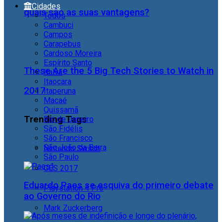
Cidades
quais são as suas vantagens?
Todos
Cambuci
Campos
Carapebus
Cardoso Moreira
Espírito Santo
These Are the 5 Big Tech Stories to Watch in
Italva
Itaocara
2017
Itaperuna
Macaé
Quissamã
Trending Tags
Rio de Janeiro
São Fidélis
São Francisco
São João da Barra
Nintendo Switch
São Paulo
CES 2017
Eduardo Paes se esquiva do primeiro debate
Playstation 4 Pro
ao Governo do Rio
Mark Zuckerberg