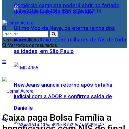
Comércio campista poderá abrir no feriado
desta quinta (6) do São Salvador
Último Voo da Nave, da eterna rainha dos
Baixinhos, Xuxa reúne milhares de fãs de toda
Nenhum resultado
Ver todos os resultados
as idades, em São Paulo
NewJeans anuncia retorno após batalha
judicial com a ADOR e confirma saída de
Danielle
Caixa paga Bolsa Família a
beneficiários com NIS de final