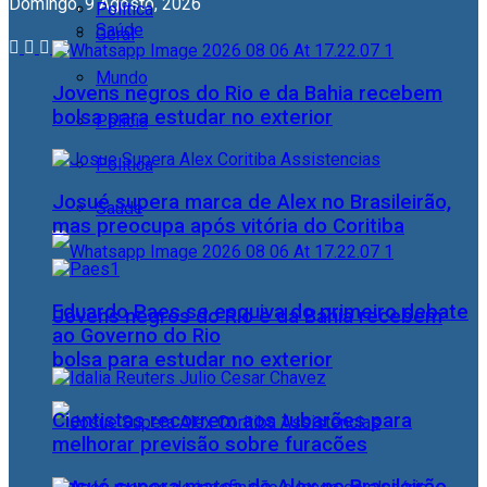
Domingo, 9 Agosto, 2026
Política
Saúde
Geral
Mundo
Jovens negros do Rio e da Bahia recebem
bolsa para estudar no exterior
Polícia
Política
Josué supera marca de Alex no Brasileirão,
Saúde
mas preocupa após vitória do Coritiba
Eduardo Paes se esquiva do primeiro debate
Jovens negros do Rio e da Bahia recebem
ao Governo do Rio
bolsa para estudar no exterior
Cientistas recorrem aos tubarões para
melhorar previsão sobre furacões