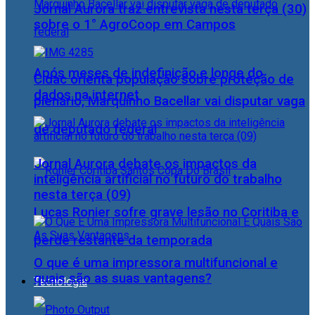
Jornal Aurora traz entrevista nesta terça (30)
sobre o 1° AgroCoop em Campos
Após meses de indefinição e longe do
Cidac orienta população sobre proteção de
dados na internet
plenário, Marquinho Bacellar vai disputar vaga
de deputado federal
Jornal Aurora debate os impactos da
inteligência artificial no futuro do trabalho
nesta terça (09)
Lucas Ronier sofre grave lesão no Coritiba e
perde restante da temporada
O que é uma impressora multifuncional e
quais são as suas vantagens?
Tecnologia