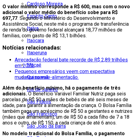
Cardoso Moreira
O valor mínimo corresponde a R$ 600, mas com o novo
adicional o valor médio do benefício sobe para R$
Espírito Santo
697,77
. Segundo o Ministério do Desenvolvimento e
Assistência Social, neste mês o programa de transferência
Italva
de renda do governo federal alcançará 18,77 milhões de
famílias, com gasto de R$ 13,1 bilhões.
Itaocara
Notícias relacionadas:
Itaperuna
Arrecadação federal bate recorde de R$ 2,89 trilhões
Macaé
em 2025.
Pequenos empresários veem com expectativa
mudança no vale-alimentação.
Quissamã
Além do benefício mínimo, há o pagamento de três
Rio de Janeiro
adicionais.
O Benefício Variável Familiar Nutriz paga seis
parcelas de R$ 50 a mães de bebês de até seis meses de
São Fidélis
idade, para garantir a alimentação da criança. O Bolsa Família
também paga um acréscimo de R$ 50 a gestantes e nutrizes
São Francisco
(mães que amamentam), um de R$ 50 a cada filho de 7 a 18
anos e outro, de R$ 150, a cada criança de até 6 anos.
São João da Barra
No modelo tradicional do Bolsa Família, o pagamento