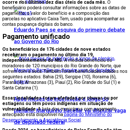
São Paulo
ocorre nos últimos dez dias úteis de cada mês.
O
beneficiário poderá consultar informações sobre as datas de
pagamento, o valor do benefício e a composição das
parcelas no aplicativo Caixa Tem, usado para acompanhar as
contas poupança digitais do banco.
Eduardo Paes se esquiva do primeiro debate
Pagamento unificado
ao Governo do Rio
Os beneficiários de 176 cidades de nove estados
receberam o pagamento no último dia 19,
independentemente do NIS.
A medida beneficiou os
moradores de 120 municípios do Rio Grande do Norte, que
sofrem com a seca. Também foram beneficiadas cidades nos
seguintes estados: Bahia (29), Sergipe (10), Roraima (6),
Paraná (4), Amazonas (3), Piauí (2), Rio Grande do Sul (1) e
Santa Catarina (1).
Essas localidades foram afetadas por chuvas ou por
Após meses de indefinição e longe do
estiagens ou têm povos indígenas em situação de
vulnerabilidade
. A lista dos municípios com pagamento
plenário, Marquinho Bacellar vai disputar vaga
antecipado está disponível na
página do Ministério do
Desenvolvimento e Assistência Social
.
de deputado federal