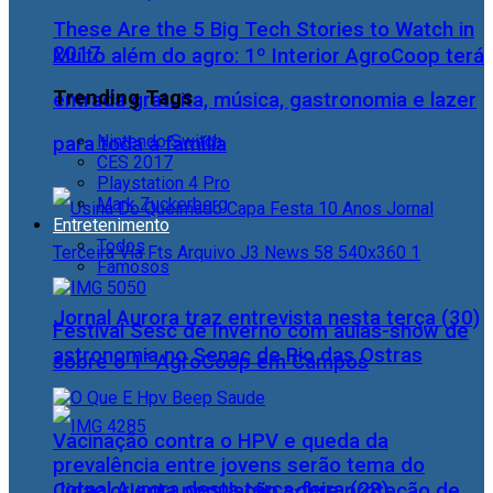
These Are the 5 Big Tech Stories to Watch in
2017
Muito além do agro: 1º Interior AgroCoop terá
Trending Tags
entrada gratuita, música, gastronomia e lazer
Nintendo Switch
para toda a família
CES 2017
Playstation 4 Pro
Mark Zuckerberg
Entretenimento
Todos
Famosos
Jornal Aurora traz entrevista nesta terça (30)
Festival Sesc de Inverno com aulas-show de
astronomia no Senac de Rio das Ostras
sobre o 1° AgroCoop em Campos
Vacinação contra o HPV e queda da
prevalência entre jovens serão tema do
Jornal Aurora desta terça-feira (28)
Cidac orienta população sobre proteção de