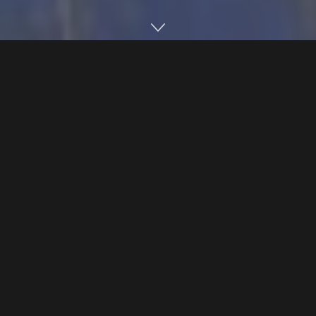
Home
Editorias
Economia
Play
Pause
Velocidade:
Volume:
A
guerra comercial entre Estados Unidos e China
impulsionou a soja brasileira no país asiático. De
junho a agosto, o país asiático suspendeu a