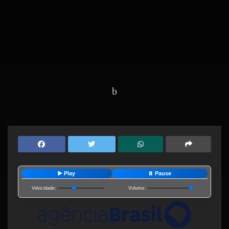
Home
Editorias
Economia
▶️ Play
⏸️ Pause
Velocidade:
Volume: