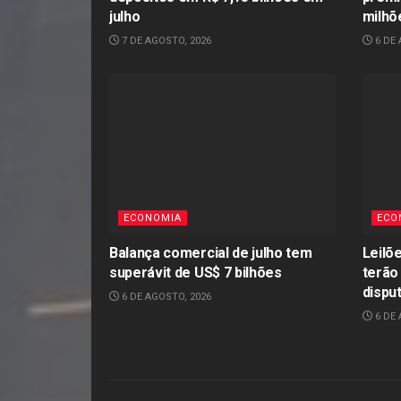
julho
milhõ
7 DE AGOSTO, 2026
6 DE 
ECONOMIA
ECO
Balança comercial de julho tem
Leilõ
superávit de US$ 7 bilhões
terão
dispu
6 DE AGOSTO, 2026
6 DE 