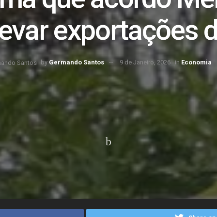
evar exportações d
by
Germando Santos
9 de Janeiro, 2026
in
Economia