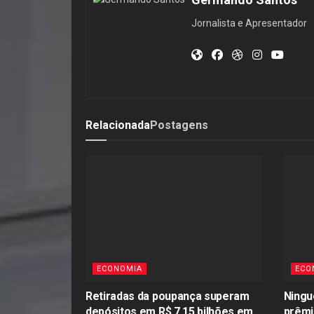
Jornalista e Apresentador
Relacionada
Postagens
ECONOMIA
ECO
Retiradas da poupança superam
Ningu
depósitos em R$ 7,15 bilhões em
prêmi