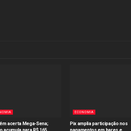
NOMIA
ECONOMIA
ém acerta Mega-Sena;
Pix amplia participação nos
o acumula para R$ 165
pagamentos em bares e