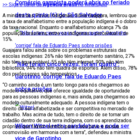
Comércio campista poderá abrir no feriado
>> Siga o canal da
Agência Brasil
no WhatsApp
desta quinta (6) do São Salvador
A ministra dos Povos Indígenas, Sônia Guajajara, lembrou que
a taxa de analfabetismo entre a população indígena é o dobro
da taxa nacional. Enquanto o analfabetismo alcança 7% da
população brasileira, entre os indígenas o percentual é de
15%.
Guajajara falou ainda sobre os problemas estruturais das
escolas indígenas: 26% não têm esgotamento sanitário, 27%
não têm água potável, 55 não têm internet, 90% não têm
“Não foram cinco vezes, foram quatro”:
biblioteca, 94% não têm quadra de esportes. Além disso, 78%
dos professores são temporários.
Garotinho ‘corrige’ fala de Eduardo Paes
“O caminho ainda é um tanto longo para nós chegarmos ao
sobre prisões
modelo equitativo, que oferece igualdade de oportunidade
para as pessoas indígenas e, mais ainda, para chegarmos ao
modelo culturalmente adequado. A pessoa indígena tem o
direito de ser alfabetizada e ser competitiva no mercado de
trabalho. Mas acima de tudo, tem o direito de se tornar um
cidadão dentro de sua terra indígena, com os aprendizados
Wilson Witzel retira candidatura e pode ser
próprios que fazem sentido para o seu povo e na sua
cosmovisão em harmonia com a terra”, defendeu a ministra.
vice de Garotinho