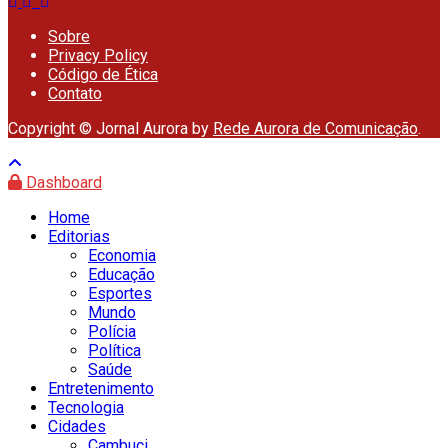
Sobre
Privacy Policy
Código de Ética
Contato
Copyright © Jornal Aurora by
Rede Aurora de Comunicação
.
Dashboard
Home
Editorias
Economia
Educação
Esportes
Mundo
Polícia
Política
Saúde
Entretenimento
Tecnologia
Cidades
Cambuci