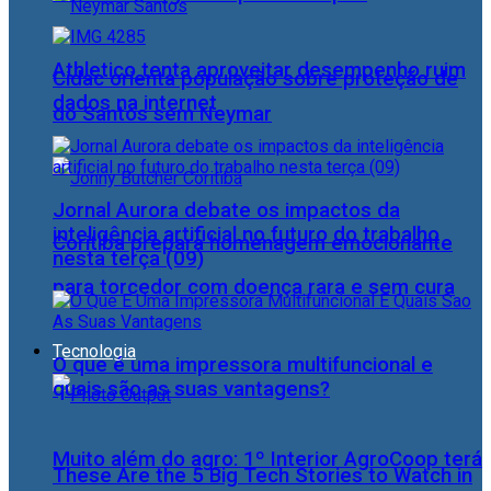
Athletico tenta aproveitar desempenho ruim
Cidac orienta população sobre proteção de
dados na internet
do Santos sem Neymar
Jornal Aurora debate os impactos da
inteligência artificial no futuro do trabalho
Coritiba prepara homenagem emocionante
nesta terça (09)
para torcedor com doença rara e sem cura
Tecnologia
O que é uma impressora multifuncional e
quais são as suas vantagens?
Muito além do agro: 1º Interior AgroCoop terá
These Are the 5 Big Tech Stories to Watch in