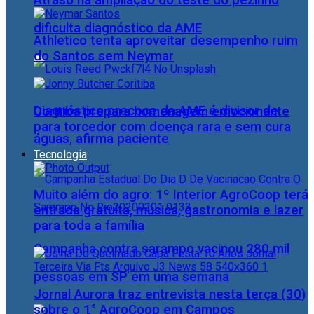
Atraso na ampliação do teste do pezinho
dificulta diagnóstico da AME
Athletico tenta aproveitar desempenho ruim
do Santos sem Neymar
Diagnóstico precoce da AME é divisor de
Coritiba prepara homenagem emocionante
para torcedor com doença rara e sem cura
águas, afirma paciente
Tecnologia
Muito além do agro: 1º Interior AgroCoop terá
entrada gratuita, música, gastronomia e lazer
para toda a família
Campanha contra sarampo vacinou 280 mil
pessoas em SP em uma semana
Jornal Aurora traz entrevista nesta terça (30)
sobre o 1° AgroCoop em Campos