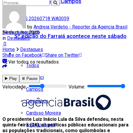
Teatro Firjan SESI Campos
by
Andreia Verdelio - Reporter da Agencia Brasil
Nenhum resultado
24 de Julho, 2025
5ª edição do Farraiá acontece neste sábado
in
Destaques
0
Home
Destaques
Cidades
Share on Facebook
Share on Twitter
Ver todos os resultados
Todos
Cambuci
▶️ Play
⏸️ Pause
Velocidade:
Volume:
Campos
Carapebus
Cardoso Moreira
O presidente Luiz Inácio Lula da Silva defendeu, nesta
Espírito Santo
quinta-feira (24), as políticas públicas educacionais para
as populações tradicionais, como quilombolas e