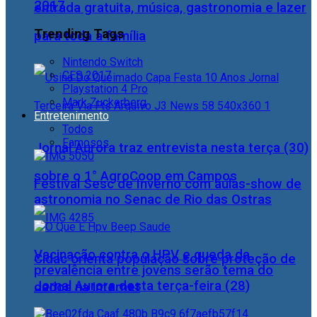
2017
entrada gratuita, música, gastronomia e lazer
Trending Tags
para toda a família
Nintendo Switch
CES 2017
Playstation 4 Pro
Mark Zuckerberg
Entretenimento
Todos
Famosos
Jornal Aurora traz entrevista nesta terça (30)
sobre o 1° AgroCoop em Campos
Festival Sesc de Inverno com aulas-show de
astronomia no Senac de Rio das Ostras
Vacinação contra o HPV e queda da
Cidac orienta população sobre proteção de
prevalência entre jovens serão tema do
Jornal Aurora desta terça-feira (28)
dados na internet