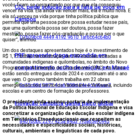
vocês ficam se perguntando por que que ela conseguiu
CDL pede solução para a falta de voos em
vencer na vida. Ela ainda vai vencer mais, ela é muito nova. E
ela só venceu na vida porque tinha política pública que
Campos
permitia que uma pessoa pobre possa estudar nesse país,
que uma quilombola possa ser doutora, possa fazer
mestrado, possa fazer pós-graduação e possa ser o que
quiser”, afirmou.
Um dos destaques apresentados hoje é o investimento de
PRF apreende droga escondida em
R$ 1,17 bilhão na construção de 249 escolas voltadas a
comunidades indígenas e quilombolas, no âmbito do Novo
compartimento oculto de veículo em Macaé
Programa de Aceleração do Crescimento (PAC). As obras
estão sendo entregues desde 2024 e continuam até o ano
que vem. O governo também trabalha em 22 obras
emergenciais nos territórios Yanomami e Ye’Kwana, incluindo
escolas e um centro de formação de professores.
O presidente ainda assinou portaria de implementação
Inovação campista ganha palco global
da Política Nacional de Educação Escolar Indígena e visa
concretizar a organização da educação escolar indígena
em Territórios Etnoeducacionais que respeitem as
necessidades e especificidades sociais, históricas,
culturais, ambientais e linguísticas de cada povo.