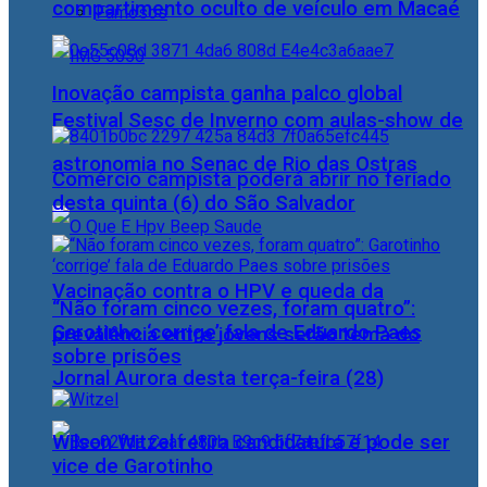
compartimento oculto de veículo em Macaé
Famosos
Inovação campista ganha palco global
Festival Sesc de Inverno com aulas-show de
astronomia no Senac de Rio das Ostras
Comércio campista poderá abrir no feriado
desta quinta (6) do São Salvador
Vacinação contra o HPV e queda da
“Não foram cinco vezes, foram quatro”:
Garotinho ‘corrige’ fala de Eduardo Paes
prevalência entre jovens serão tema do
sobre prisões
Jornal Aurora desta terça-feira (28)
Wilson Witzel retira candidatura e pode ser
vice de Garotinho