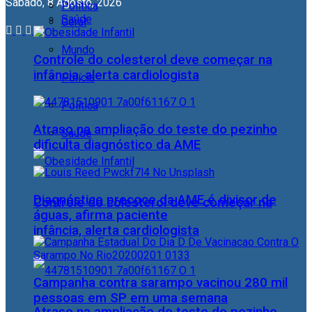
Sábado, 8 Agosto, 2026
Política
Saúde
Geral
Mundo
Controle do colesterol deve começar na
infância, alerta cardiologista
Polícia
Política
Atraso na ampliação do teste do pezinho
Saúde
dificulta diagnóstico da AME
Diagnóstico precoce da AME é divisor de
Controle do colesterol deve começar na
águas, afirma paciente
infância, alerta cardiologista
Campanha contra sarampo vacinou 280 mil
pessoas em SP em uma semana