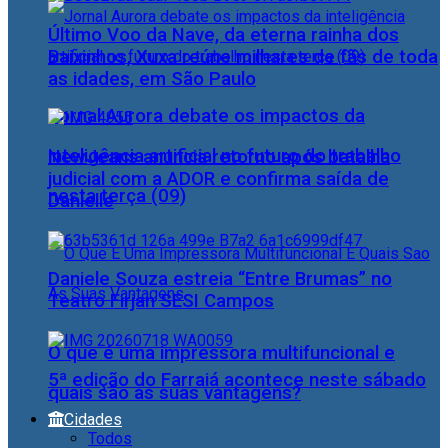
Último Voo da Nave, da eterna rainha dos
Baixinhos, Xuxa reúne milhares de fãs de toda
as idades, em São Paulo
Jornal Aurora debate os impactos da
inteligência artificial no futuro do trabalho
NewJeans anuncia retorno após batalha
judicial com a ADOR e confirma saída de
nesta terça (09)
Danielle
Daniele Souza estreia “Entre Brumas” no
Teatro Firjan SESI Campos
O que é uma impressora multifuncional e
5ª edição do Farraiá acontece neste sábado
quais são as suas vantagens?
Cidades
Todos