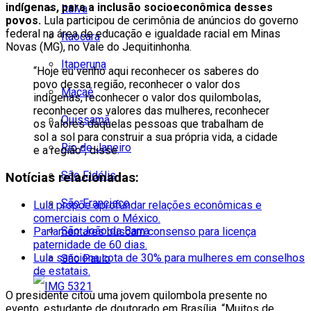
indígenas, para a inclusão socioeconômica desses
Italva
povos.
Lula participou de cerimônia de anúncios do governo
federal na área de educação e igualdade racial em Minas
Itaocara
Novas (MG), no Vale do Jequitinhonha.
Itaperuna
“Hoje eu venho aqui reconhecer os saberes do
povo dessa região, reconhecer o valor dos
Macaé
indígenas, reconhecer o valor dos quilombolas,
reconhecer os valores das mulheres, reconhecer
Quissamã
os valores daquelas pessoas que trabalham de
sol a sol para construir a sua própria vida, a cidade
Rio de Janeiro
e a região”, disse.
São Fidélis
Notícias relacionadas:
São Francisco
Lula propõe aprofundar relações econômicas e
comerciais com o México.
São João da Barra
Parlamentares buscam consenso para licença
paternidade de 60 dias.
Lula sanciona cota de 30% para mulheres em conselhos
São Paulo
de estatais.
O presidente citou uma jovem quilombola presente no
evento, estudante de doutorado em Brasília. “Muitos de