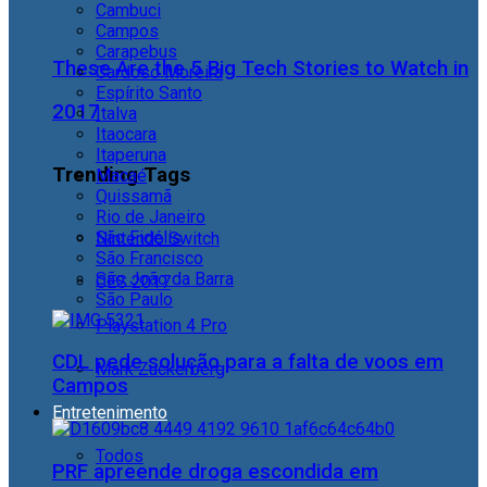
Cambuci
Campos
Carapebus
These Are the 5 Big Tech Stories to Watch in
Cardoso Moreira
Espírito Santo
2017
Italva
Itaocara
Itaperuna
Trending Tags
Macaé
Quissamã
Rio de Janeiro
São Fidélis
Nintendo Switch
São Francisco
São João da Barra
CES 2017
São Paulo
Playstation 4 Pro
CDL pede solução para a falta de voos em
Mark Zuckerberg
Campos
Entretenimento
Todos
PRF apreende droga escondida em