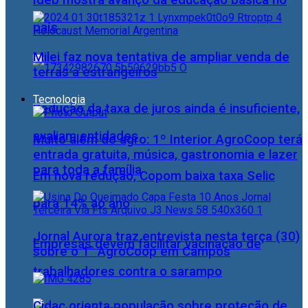
Ideb mostra avanço da educação básica no
país
Milei faz nova tentativa de ampliar venda de
terras a estrangeiros
Tecnologia
Redução da taxa de juros ainda é insuficiente,
avaliam entidades
Muito além do agro: 1º Interior AgroCoop terá
entrada gratuita, música, gastronomia e lazer
para toda a família
Em nova redução, Copom baixa taxa Selic
para 14% ao ano
Jornal Aurora traz entrevista nesta terça (30)
Empresas devem facilitar vacinação de
sobre o 1° AgroCoop em Campos
trabalhadores contra o sarampo
Cidac orienta população sobre proteção de