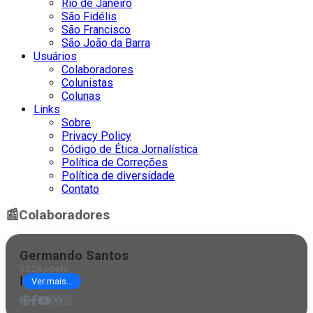
Rio de Janeiro
São Fidélis
São Francisco
São João da Barra
Usuários
Colaboradores
Colunistas
Colunas
Links
Sobre
Privacy Policy
Código de Ética Jornalística
Política de Correções
Política de diversidade
Contato
📰
Colaboradores
Germando Santos
3224 posts
|
Ver mais...