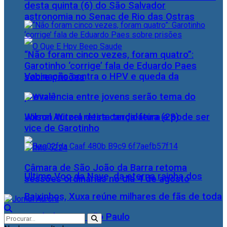
desta quinta (6) do São Salvador
astronomia no Senac de Rio das Ostras
“Não foram cinco vezes, foram quatro”:
Garotinho ‘corrige’ fala de Eduardo Paes
Vacinação contra o HPV e queda da
sobre prisões
prevalência entre jovens serão tema do
Wilson Witzel retira candidatura e pode ser
Jornal Aurora desta terça-feira (28)
vice de Garotinho
Câmara de São João da Barra retoma
Último Voo da Nave, da eterna rainha dos
sessões ordinárias no dia 4 de agosto
Baixinhos, Xuxa reúne milhares de fãs de toda
as idades, em São Paulo