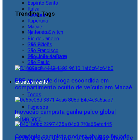
Espírito Santo
Italva
Trending Tags
Itaocara
Itaperuna
Macaé
Nintendo Switch
Quissamã
Rio de Janeiro
CES 2017
São Fidélis
São Francisco
São João da Barra
Playstation 4 Pro
São Paulo
Mark Zuckerberg
PRF apreende droga escondida em
Entretenimento
compartimento oculto de veículo em Macaé
Todos
Famosos
Inovação campista ganha palco global
Comércio campista poderá abrir no feriado
Festival Sesc de Inverno com aulas-show de