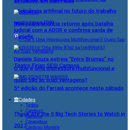
as idades, em São Paulo
inteligência artificial no futuro do trabalho
nesta terça (09)
NewJeans anuncia retorno após batalha
judicial com a ADOR e confirma saída de
Danielle
Daniele Souza estreia “Entre Brumas” no
Teatro Firjan SESI Campos
O que é uma impressora multifuncional e
quais são as suas vantagens?
5ª edição do Farraiá acontece neste sábado
Cidades
Todos
Cambuci
These Are the 5 Big Tech Stories to Watch in
Campos
Carapebus
2017
Cardoso Moreira