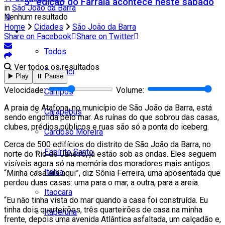
5ª edição do Farraiá acontece neste sábado
in
São João da Barra
Nenhum resultado
0
Home
Cidades
São João da Barra
Cidades
Share on Facebook
Share on Twitter
Todos
Ver todos os resultados
Cambuci
▶️ Play
⏸️ Pause
Velocidade:
Volume:
Campos
A praia de Atafona, no município de São João da Barra, está
Carapebus
sendo engolida pelo mar. As ruínas do que sobrou das casas,
clubes, prédios públicos e ruas são só a ponta do iceberg.
Cardoso Moreira
Cerca de 500 edifícios do distrito de São João da Barra, no
Espírito Santo
norte do Rio de Janeiro, já estão sob as ondas. Eles seguem
visíveis agora só na memória dos moradores mais antigos.
Italva
“Minha casa era aqui”, diz Sônia Ferreira, uma aposentada que
perdeu duas casas: uma para o mar, a outra, para a areia.
Itaocara
“Eu não tinha vista do mar quando a casa foi construída. Eu
tinha dois quarteirões, três quarteirões de casa na minha
Itaperuna
frente, depois uma avenida Atlântica asfaltada, um calçadão e,