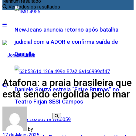
Nenhum resultado
Ver todos os resultados
NewJeans anuncia retorno após batalha
judicial com a ADOR e confirma saída de
Danielle
Atafona: a praia brasileira que
Daniele Souza estreia “Entre Brumas” no
está sendo engolida pelo mar
Teatro Firjan SESI Campos
by
17 de Maio, 2025