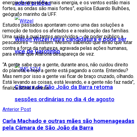
energia na atmosfera, mais energia, e os ventos estão mais
sobre prisões
fortes, as ondas são mais fortes”, explica Eduardo Bulhões,
geógrafo marinho da UFF.
Estudos passados apontaram como uma das soluções a
remoção de todos os afetados e a realocação das famílias.
Uma saída à qual tantos envolvidos – de poder público a
Wilson Witzel retira candidatura e pode ser
pescadores – resistem. Mesmo sabendo que terão que lutar
contra a força da natureza, agravada pelas ações humanas,
vice de Garotinho
para evitar que Atafona desapareça de vez.
“A gente sabe que a gente, durante anos, não cuidou direito
do planeta, e hoje a gente está pagando a conta. Entendeu?
Mas nem por isso a gente vai ficar de braço cruzado, olhando.
Está levando as coisas, está levando, e a gente não faz nada”,
Câmara de São João da Barra retoma
finaliza Sônia Ferreira.
sessões ordinárias no dia 4 de agosto
Anterior Post
Carla Machado e outras mães são homenageadas
pela Câmara de São João da Barra