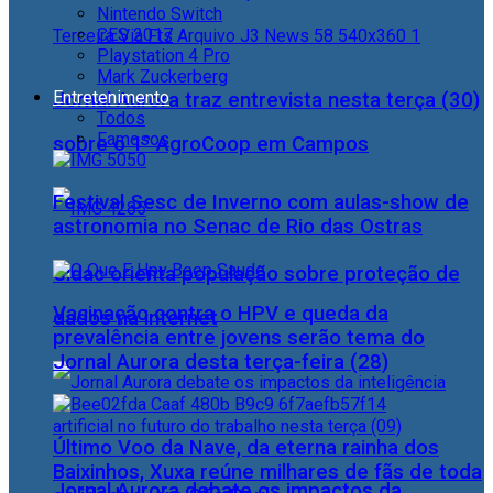
Nintendo Switch
CES 2017
Playstation 4 Pro
Mark Zuckerberg
Entretenimento
Jornal Aurora traz entrevista nesta terça (30)
Todos
Famosos
sobre o 1° AgroCoop em Campos
Festival Sesc de Inverno com aulas-show de
astronomia no Senac de Rio das Ostras
Cidac orienta população sobre proteção de
Vacinação contra o HPV e queda da
dados na internet
prevalência entre jovens serão tema do
Jornal Aurora desta terça-feira (28)
Último Voo da Nave, da eterna rainha dos
Baixinhos, Xuxa reúne milhares de fãs de toda
Jornal Aurora debate os impactos da