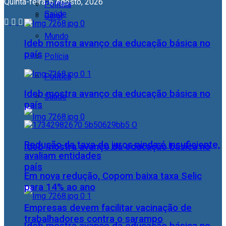
Quinta-feira, 6 Agosto, 2026
Política
Saúde
Geral
Mundo
Ideb mostra avanço da educação básica no
país
Polícia
Política
Ideb mostra avanço da educação básica no
Saúde
país
Redução da taxa de juros ainda é insuficiente,
Ideb mostra avanço da educação básica no
avaliam entidades
país
Em nova redução, Copom baixa taxa Selic
para 14% ao ano
Empresas devem facilitar vacinação de
trabalhadores contra o sarampo