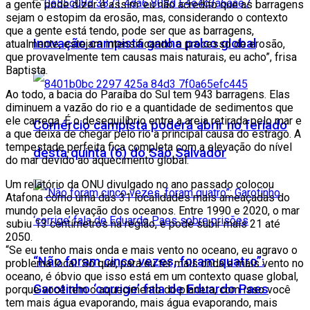
a gente pode dizer é assim: eu não acredito que as barragens
sejam o estopim da erosão, mas, considerando o contexto
que a gente está tendo, pode ser que as barragens,
Inovação campista ganha palco global
atualmente, estejam intensificando o processo de erosão,
que provavelmente tem causas mais naturais, eu acho”, frisa
Baptista.
Ao todo, a bacia do Paraíba do Sul tem 943 barragens. Elas
diminuem a vazão do rio e a quantidade de sedimentos que
ele carrega. É o desequilíbrio entre a areia retirada pelo mar e
Comércio campista poderá abrir no feriado
a que deixa de chegar pelo rio a principal causa do estrago. A
tempestade perfeita fica completa com a elevação do nível
desta quinta (6) do São Salvador
do mar devido ao aquecimento global.
Um relatório da ONU divulgado no ano passado colocou
Atafona como uma das 31 localidades mais ameaçadas do
mundo pela elevação dos oceanos. Entre 1990 e 2020, o mar
subiu 13 centímetros na região, e pode subir mais 21 até
2050.
“Se eu tenho mais onda e mais vento no oceano, eu agravo o
“Não foram cinco vezes, foram quatro”:
problema local. Só que, para eu ter mais onda e mais vento no
oceano, é óbvio que isso está em um contexto quase global,
Garotinho ‘corrige’ fala de Eduardo Paes
porque você tem o aquecimento do planeta, com isso você
tem mais água evaporando, mais água evaporando, mais