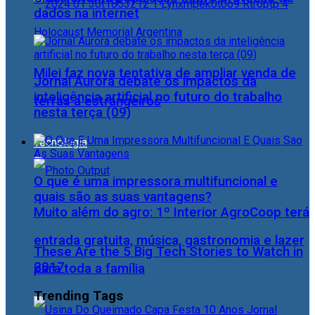
dados na internet
Milei faz nova tentativa de ampliar venda de
Jornal Aurora debate os impactos da
inteligência artificial no futuro do trabalho
terras a estrangeiros
nesta terça (09)
Tecnologia
O que é uma impressora multifuncional e
quais são as suas vantagens?
Muito além do agro: 1º Interior AgroCoop terá
entrada gratuita, música, gastronomia e lazer
These Are the 5 Big Tech Stories to Watch in
2017
para toda a família
Trending Tags