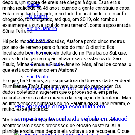
depois, um monte de areia até chegar à água. Essa era a
Macaé
minha realidade há 45 anos, quando a gente construiu a casa.
Então isso tudo foi indo, isso tudo foi acabando, e o mar foi
Quissamã
chegando, foi chegando, até que, em 2019, ele tombou
exatamente a curva aqui do meu terreno”, conta a aposentada
Rio de Janeiro
Sônia Ferreira.
São Fidélis
Há pelo menos sete décadas, Atafona perde cinco metros
por ano de terreno para o fundo do mar. O distrito fica
São Francisco
localizado bem no meio do delta do rio Paraíba do Sul, que,
antes de chegar na região, atravessa os estados de São
Paulo, Minas Gerais e Rio de Janeiro. Mas, afinal de contas, o
São João da Barra
que está acontecendo em Atafona?
São Paulo
É o que, há 20 anos, a pesquisadora da Universidade Federal
Fluminense Thaís Baptista vem buscando responder. Os
dados coletados sugerem que o processo é, em parte,
natural e ocorria antes mesmo da ocupação do território. Mas
as intervenções humanas no rio Paraíba do Sul aceleraram, e
PRF apreende droga escondida em
muito, esse processo.
compartimento oculto de veículo em Macaé
“Ao longo de cinco, quatro mil anos atrás, várias vezes
aconteceram esses processos de erosão costeira. Aí, a
planície erodia, mas depois ela voltava a se recuperar. O que