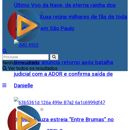
Último Voo da Nave, da eterna rainha dos
Baixinhos, Xuxa reúne milhares de fãs de toda
as idades, em São Paulo
NewJeans anuncia retorno após batalha
Nenhum resultado
Ver todos os resultados
judicial com a ADOR e confirma saída de
Danielle
Daniele Souza estreia “Entre Brumas” no