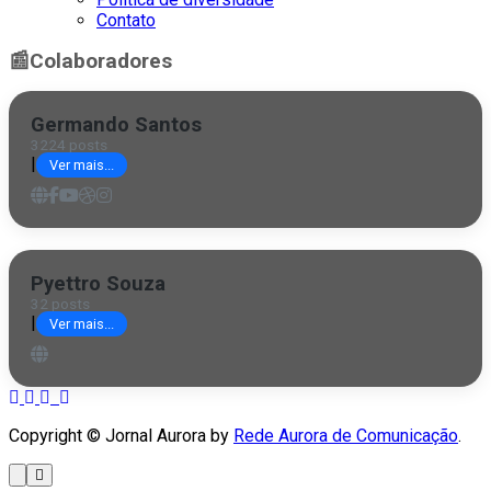
Contato
📰
Colaboradores
Germando Santos
3224 posts
|
Ver mais...
Pyettro Souza
32 posts
|
Ver mais...
Copyright © Jornal Aurora by
Rede Aurora de Comunicação
.