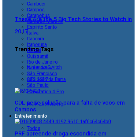
Cambuci
Campos
Carapebus
These Are the 5 Big Tech Stories to Watch in
Cardoso Moreira
Espírito Santo
2017
Italva
Itaocara
Itaperuna
Trending Tags
Macaé
Quissamã
Rio de Janeiro
Nintendo Switch
São Fidélis
São Francisco
São João da Barra
CES 2017
São Paulo
Playstation 4 Pro
CDL pede solução para a falta de voos em
Mark Zuckerberg
Campos
Entretenimento
Todos
PRF apreende droga escondida em