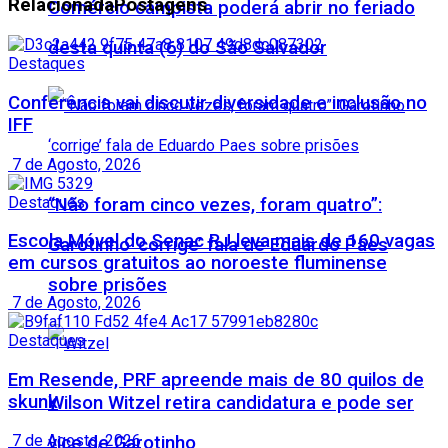
Relacionada
Postagens
Comércio campista poderá abrir no feriado
desta quinta (6) do São Salvador
Destaques
Conferência vai discutir diversidade e inclusão no
IFF
7 de Agosto, 2026
Destaques
“Não foram cinco vezes, foram quatro”:
Escola Móvel do Senac RJ leva mais de 160 vagas
Garotinho ‘corrige’ fala de Eduardo Paes
em cursos gratuitos ao noroeste fluminense
sobre prisões
7 de Agosto, 2026
Destaques
Em Resende, PRF apreende mais de 80 quilos de
skunk
Wilson Witzel retira candidatura e pode ser
7 de Agosto, 2026
vice de Garotinho