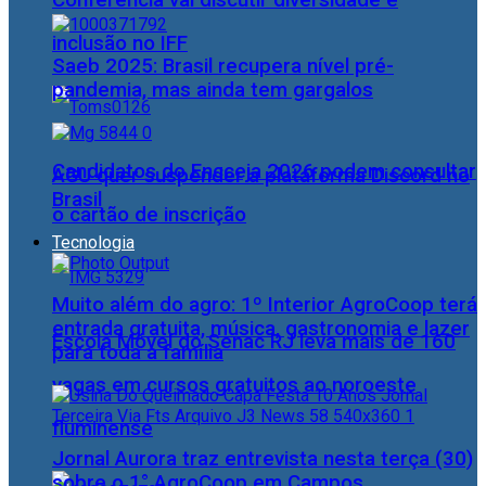
Conferência vai discutir diversidade e
inclusão no IFF
Saeb 2025: Brasil recupera nível pré-
pandemia, mas ainda tem gargalos
Candidatos do Encceja 2026 podem consultar
AGU quer suspender a plataforma Discord no
Brasil
o cartão de inscrição
Tecnologia
Muito além do agro: 1º Interior AgroCoop terá
entrada gratuita, música, gastronomia e lazer
Escola Móvel do Senac RJ leva mais de 160
para toda a família
vagas em cursos gratuitos ao noroeste
fluminense
Jornal Aurora traz entrevista nesta terça (30)
sobre o 1° AgroCoop em Campos