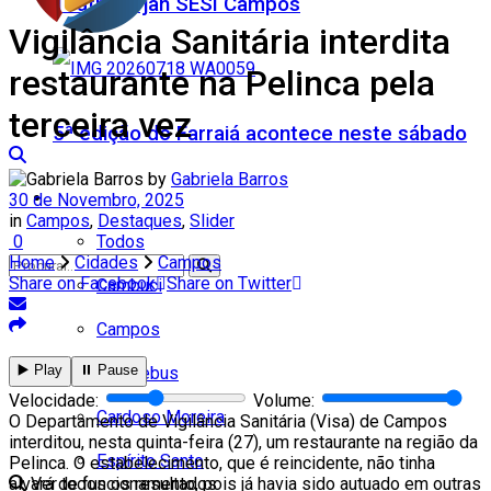
Teatro Firjan SESI Campos
Vigilância Sanitária interdita
restaurante na Pelinca pela
terceira vez
5ª edição do Farraiá acontece neste sábado
by
Gabriela Barros
Cidades
30 de Novembro, 2025
in
Campos
,
Destaques
,
Slider
Todos
0
Home
Cidades
Campos
Share on Facebook
Share on Twitter
Cambuci
Campos
▶️ Play
⏸️ Pause
Carapebus
Nenhum resultado
Velocidade:
Volume:
Cardoso Moreira
O Departamento de Vigilância Sanitária (Visa) de Campos
interditou, nesta quinta-feira (27), um restaurante na região da
Espírito Santo
Pelinca. O estabelecimento, que é reincidente, não tinha
alvará de funcionamento, pois já havia sido autuado em outras
Ver todos os resultados