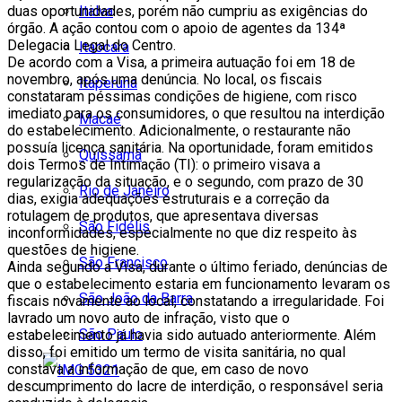
Italva
duas oportunidades, porém não cumpriu as exigências do
órgão. A ação contou com o apoio de agentes da 134ª
Delegacia Legal do Centro.
Itaocara
De acordo com a Visa, a primeira autuação foi em 18 de
novembro, após uma denúncia. No local, os fiscais
Itaperuna
constataram péssimas condições de higiene, com risco
imediato para os consumidores, o que resultou na interdição
Macaé
do estabelecimento. Adicionalmente, o restaurante não
possuía licença sanitária. Na oportunidade, foram emitidos
Quissamã
dois Termos de Intimação (TI): o primeiro visava a
regularização da situação, e o segundo, com prazo de 30
Rio de Janeiro
dias, exigia adequações estruturais e a correção da
rotulagem de produtos, que apresentava diversas
São Fidélis
inconformidades, especialmente no que diz respeito às
questões de higiene.
São Francisco
Ainda segundo a Visa, durante o último feriado, denúncias de
que o estabelecimento estaria em funcionamento levaram os
São João da Barra
fiscais novamente ao local, constatando a irregularidade. Foi
lavrado um novo auto de infração, visto que o
São Paulo
estabelecimento já havia sido autuado anteriormente. Além
disso, foi emitido um termo de visita sanitária, no qual
constava a informação de que, em caso de novo
descumprimento do lacre de interdição, o responsável seria