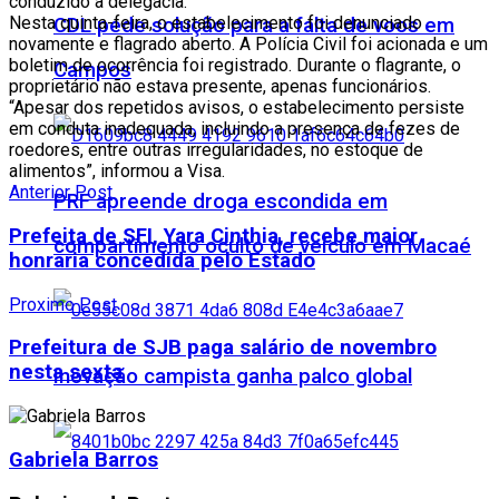
conduzido à delegacia.
Nesta quinta-feira, o estabelecimento foi denunciado
CDL pede solução para a falta de voos em
novamente e flagrado aberto. A Polícia Civil foi acionada e um
boletim de ocorrência foi registrado. Durante o flagrante, o
Campos
proprietário não estava presente, apenas funcionários.
“Apesar dos repetidos avisos, o estabelecimento persiste
em conduta inadequada, incluindo a presença de fezes de
roedores, entre outras irregularidades, no estoque de
alimentos”, informou a Visa.
Anterior Post
PRF apreende droga escondida em
Prefeita de SFI, Yara Cinthia, recebe maior
compartimento oculto de veículo em Macaé
honraria concedida pelo Estado
Proximo Post
Prefeitura de SJB paga salário de novembro
nesta sexta
Inovação campista ganha palco global
Gabriela Barros