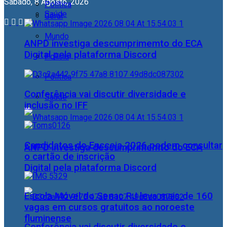
Sábado, 8 Agosto, 2026
Política
Saúde
Geral
Mundo
ANPD investiga descumprimemto do ECA
Digital pela plataforma Discord
Polícia
Política
Conferência vai discutir diversidade e
Saúde
inclusão no IFF
Candidatos do Encceja 2026 podem consultar
ANPD investiga descumprimemto do ECA
o cartão de inscrição
Digital pela plataforma Discord
Escola Móvel do Senac RJ leva mais de 160
vagas em cursos gratuitos ao noroeste
fluminense