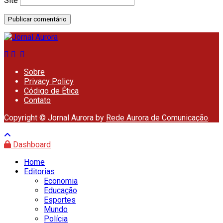
Site
Sobre
Privacy Policy
Código de Ética
Contato
Copyright © Jornal Aurora by
Rede Aurora de Comunicação
.
Dashboard
Home
Editorias
Economia
Educação
Esportes
Mundo
Polícia