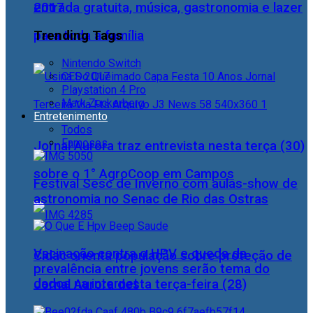
2017
entrada gratuita, música, gastronomia e lazer
Trending Tags
para toda a família
Nintendo Switch
CES 2017
Playstation 4 Pro
Mark Zuckerberg
Entretenimento
Todos
Famosos
Jornal Aurora traz entrevista nesta terça (30)
sobre o 1° AgroCoop em Campos
Festival Sesc de Inverno com aulas-show de
astronomia no Senac de Rio das Ostras
Vacinação contra o HPV e queda da
Cidac orienta população sobre proteção de
prevalência entre jovens serão tema do
dados na internet
Jornal Aurora desta terça-feira (28)