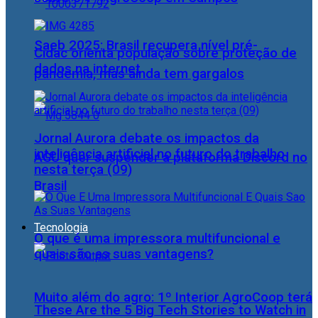
Saeb 2025: Brasil recupera nível pré-
Cidac orienta população sobre proteção de
dados na internet
pandemia, mas ainda tem gargalos
Jornal Aurora debate os impactos da
inteligência artificial no futuro do trabalho
AGU quer suspender a plataforma Discord no
nesta terça (09)
Brasil
Tecnologia
O que é uma impressora multifuncional e
quais são as suas vantagens?
Muito além do agro: 1º Interior AgroCoop terá
These Are the 5 Big Tech Stories to Watch in