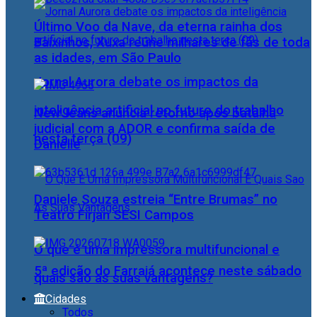
Último Voo da Nave, da eterna rainha dos
Baixinhos, Xuxa reúne milhares de fãs de toda
as idades, em São Paulo
Jornal Aurora debate os impactos da
inteligência artificial no futuro do trabalho
NewJeans anuncia retorno após batalha
judicial com a ADOR e confirma saída de
nesta terça (09)
Danielle
Daniele Souza estreia “Entre Brumas” no
Teatro Firjan SESI Campos
O que é uma impressora multifuncional e
5ª edição do Farraiá acontece neste sábado
quais são as suas vantagens?
Cidades
Todos