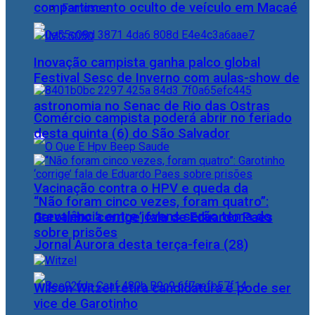
compartimento oculto de veículo em Macaé
Famosos
Inovação campista ganha palco global
Festival Sesc de Inverno com aulas-show de
astronomia no Senac de Rio das Ostras
Comércio campista poderá abrir no feriado
desta quinta (6) do São Salvador
Vacinação contra o HPV e queda da
“Não foram cinco vezes, foram quatro”:
prevalência entre jovens serão tema do
Garotinho ‘corrige’ fala de Eduardo Paes
sobre prisões
Jornal Aurora desta terça-feira (28)
Wilson Witzel retira candidatura e pode ser
vice de Garotinho