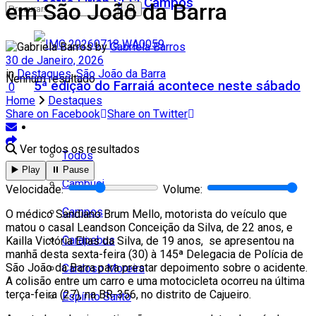
Teatro Firjan SESI Campos
em São João da Barra
by
Gabriela Barros
30 de Janeiro, 2026
in
Destaques
,
São João da Barra
Nenhum resultado
5ª edição do Farraiá acontece neste sábado
0
Home
Destaques
Share on Facebook
Share on Twitter
Cidades
Ver todos os resultados
Todos
▶️ Play
⏸️ Pause
Cambuci
Velocidade:
Volume:
Campos
O médico Sandiano Brum Mello, motorista do veículo que
matou o casal Leandson Conceição da Silva, de 22 anos, e
Carapebus
Kailla Victória Elias da Silva, de 19 anos, se apresentou na
manhã desta sexta-feira (30) à 145ª Delegacia de Polícia de
São João da Barra para prestar depoimento sobre o acidente.
Cardoso Moreira
A colisão entre um carro e uma motocicleta ocorreu na última
terça-feira (27), na BR-356, no distrito de Cajueiro.
Espírito Santo