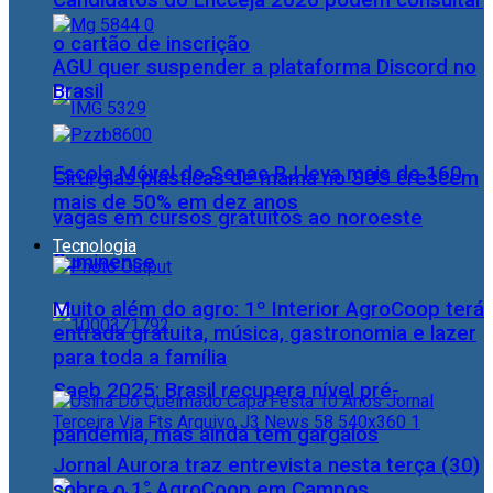
Candidatos do Encceja 2026 podem consultar
o cartão de inscrição
AGU quer suspender a plataforma Discord no
Brasil
Escola Móvel do Senac RJ leva mais de 160
Cirurgias plásticas de mama no SUS crescem
mais de 50% em dez anos
vagas em cursos gratuitos ao noroeste
Tecnologia
fluminense
Muito além do agro: 1º Interior AgroCoop terá
entrada gratuita, música, gastronomia e lazer
para toda a família
Saeb 2025: Brasil recupera nível pré-
pandemia, mas ainda tem gargalos
Jornal Aurora traz entrevista nesta terça (30)
sobre o 1° AgroCoop em Campos