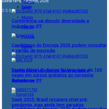
Sexta-feira, 7 Agosto, 2026
Política
Saúde
Geral
Mundo
Conferência vai discutir diversidade e
inclusão no IFF
Polícia
Política
Candidatos do Encceja 2026 podem consultar
Saúde
o cartão de inscrição
Escola Móvel do Senac RJ leva mais de 160
Conferência vai discutir diversidade e
vagas em cursos gratuitos ao noroeste
fluminense
inclusão no IFF
Saeb 2025: Brasil recupera nível pré-
pandemia, mas ainda tem gargalos