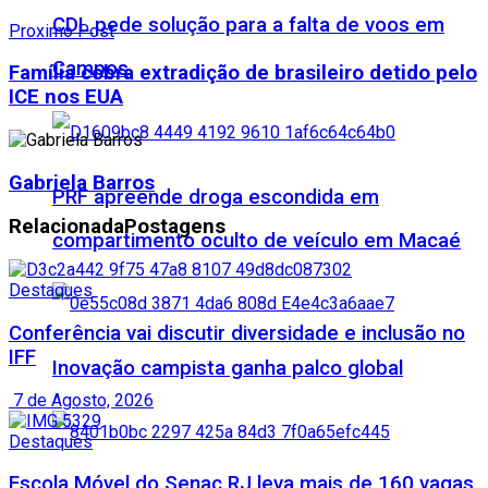
CDL pede solução para a falta de voos em
Proximo Post
Campos
Família cobra extradição de brasileiro detido pelo
ICE nos EUA
Gabriela Barros
PRF apreende droga escondida em
Relacionada
Postagens
compartimento oculto de veículo em Macaé
Destaques
Conferência vai discutir diversidade e inclusão no
IFF
Inovação campista ganha palco global
7 de Agosto, 2026
Destaques
Escola Móvel do Senac RJ leva mais de 160 vagas