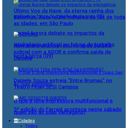
Último Voo da Nave, da eterna rainha dos
Baixinhos, Xuxa reúne milhares de fãs de toda
as idades, em São Paulo
Jornal Aurora debate os impactos da
inteligência artificial no futuro do trabalho
NewJeans anuncia retorno após batalha
judicial com a ADOR e confirma saída de
nesta terça (09)
Danielle
Daniele Souza estreia “Entre Brumas” no
Teatro Firjan SESI Campos
O que é uma impressora multifuncional e
5ª edição do Farraiá acontece neste sábado
quais são as suas vantagens?
Cidades
Todos