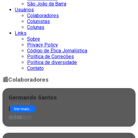
São João da Barra
Usuários
Colaboradores
Colunistas
Colunas
Links
Sobre
Privacy Policy
Código de Ética Jornalística
Política de Correções
Política de diversidade
Contato
📰
Colaboradores
Germando Santos
3224 posts
|
Ver mais...