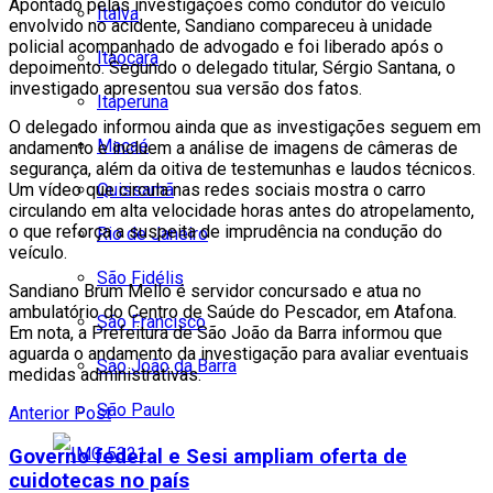
Apontado pelas investigações como condutor do veículo
Italva
envolvido no acidente, Sandiano compareceu à unidade
policial acompanhado de advogado e foi liberado após o
Itaocara
depoimento. Segundo o delegado titular, Sérgio Santana, o
investigado apresentou sua versão dos fatos.
Itaperuna
O delegado informou ainda que as investigações seguem em
Macaé
andamento e incluem a análise de imagens de câmeras de
segurança, além da oitiva de testemunhas e laudos técnicos.
Quissamã
Um vídeo que circula nas redes sociais mostra o carro
circulando em alta velocidade horas antes do atropelamento,
o que reforça a suspeita de imprudência na condução do
Rio de Janeiro
veículo.
São Fidélis
Sandiano Brum Mello é servidor concursado e atua no
ambulatório do Centro de Saúde do Pescador, em Atafona.
São Francisco
Em nota, a Prefeitura de São João da Barra informou que
aguarda o andamento da investigação para avaliar eventuais
São João da Barra
medidas administrativas.
São Paulo
Anterior Post
Governo federal e Sesi ampliam oferta de
cuidotecas no país