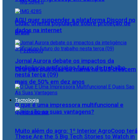
AGU quer suspender a plataforma Discord no
Cidac orienta população sobre proteção de
dados na internet
Brasil
Jornal Aurora debate os impactos da
inteligência artificial no futuro do trabalho
Cirurgias plásticas de mama no SUS crescem
nesta terça (09)
mais de 50% em dez anos
Tecnologia
O que é uma impressora multifuncional e
quais são as suas vantagens?
Muito além do agro: 1º Interior AgroCoop terá
These Are the 5 Big Tech Stories to Watch in