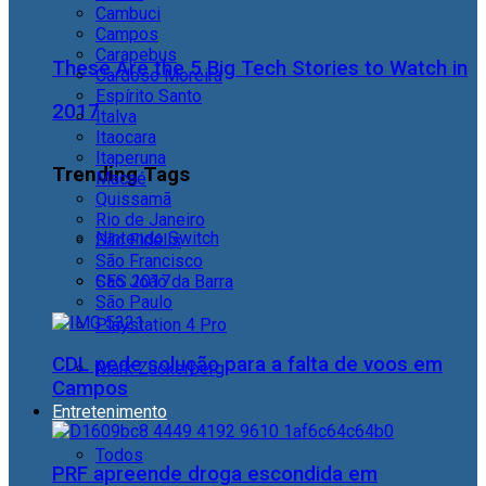
Cambuci
Campos
Carapebus
These Are the 5 Big Tech Stories to Watch in
Cardoso Moreira
Espírito Santo
2017
Italva
Itaocara
Itaperuna
Trending Tags
Macaé
Quissamã
Rio de Janeiro
Nintendo Switch
São Fidélis
São Francisco
São João da Barra
CES 2017
São Paulo
Playstation 4 Pro
CDL pede solução para a falta de voos em
Mark Zuckerberg
Campos
Entretenimento
Todos
PRF apreende droga escondida em