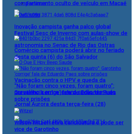
compartimento oculto de veículo em Macaé
Famosos
Inovação campista ganha palco global
Festival Sesc de Inverno com aulas-show de
astronomia no Senac de Rio das Ostras
Comércio campista poderá abrir no feriado
desta quinta (6) do São Salvador
Vacinação contra o HPV e queda da
“Não foram cinco vezes, foram quatro”:
prevalência entre jovens serão tema do
Garotinho ‘corrige’ fala de Eduardo Paes
sobre prisões
Jornal Aurora desta terça-feira (28)
Wilson Witzel retira candidatura e pode ser
vice de Garotinho