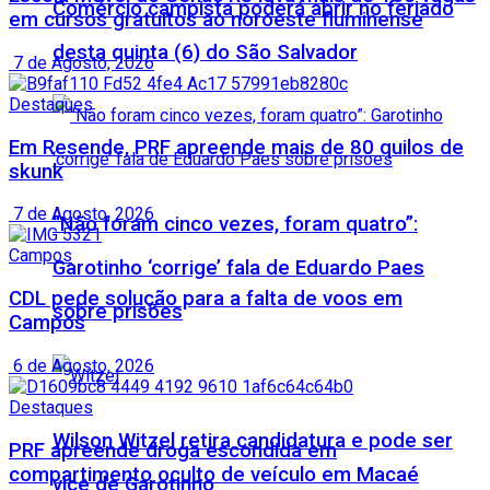
Comércio campista poderá abrir no feriado
em cursos gratuitos ao noroeste fluminense
desta quinta (6) do São Salvador
7 de Agosto, 2026
Destaques
Em Resende, PRF apreende mais de 80 quilos de
skunk
7 de Agosto, 2026
“Não foram cinco vezes, foram quatro”:
Campos
Garotinho ‘corrige’ fala de Eduardo Paes
CDL pede solução para a falta de voos em
sobre prisões
Campos
6 de Agosto, 2026
Destaques
Wilson Witzel retira candidatura e pode ser
PRF apreende droga escondida em
compartimento oculto de veículo em Macaé
vice de Garotinho