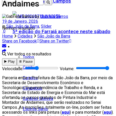
Teatro Firjan SESI Campos
Andaimes
by
Gabriela Barros
19 de Janeiro, 2026
in
São João da Barra
,
Slider
Nenhum resultado
5ª edição do Farraiá acontece neste sábado
0
Home
Cidades
São João da Barra
Share on Facebook
Share on Twitter
Cidades
Ver todos os resultados
Todos
▶️ Play
⏸️ Pause
Cambuci
Velocidade:
Volume:
Campos
Parceria entre a Prefeitura de São João da Barra, por meio da
Secretaria de Desenvolvimento Econômico e
Tecnológico/Superintendência de Trabalho e Renda, e a
Carapebus
Secretaria de Estado de Energia e Economia do Mar está
ofertando os cursos gratuitos de Pintura Industrial e
Cardoso Moreira
Montador de Andaimes, que serão realizados no Senai
Campos. As inscrições, totalmente on-line, podem ser feitas
Espírito Santo
acessando os links para pintura (
aqui
) e para montador (
aqui
).