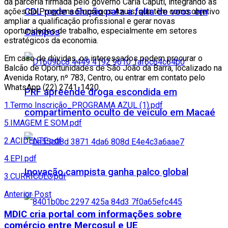
da parceria firmada pelo governo Carla Caputi, integrando as
CDL pede solução para a falta de voos em
ações do Programa Empregos Azuis, que têm como objetivo
ampliar a qualificação profissional e gerar novas
oportunidades de trabalho, especialmente em setores
Campos
estratégicos da economia.
Em caso de dúvidas, os interessados podem procurar o
Balcão de Oportunidades de São João da Barra, localizado na
Avenida Rotary, nº 783, Centro, ou entrar em contato pelo
WhatsApp (22) 2741-1420.
PRF apreende droga escondida em
1.Termo Inscrição_PROGRAMA AZUL (1).pdf
compartimento oculto de veículo em Macaé
5.IMAGEM E SOM.pdf
2.ACIDENTE.pdf
4.EPI.pdf
Inovação campista ganha palco global
3.CURRÍCULO.pdf
Anterior Post
MDIC cria portal com informações sobre
comércio entre Mercosul e UE