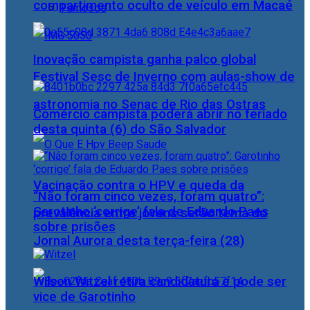
compartimento oculto de veículo em Macaé
Famosos
Inovação campista ganha palco global
Festival Sesc de Inverno com aulas-show de
astronomia no Senac de Rio das Ostras
Comércio campista poderá abrir no feriado
desta quinta (6) do São Salvador
Vacinação contra o HPV e queda da
“Não foram cinco vezes, foram quatro”:
Garotinho ‘corrige’ fala de Eduardo Paes
prevalência entre jovens serão tema do
sobre prisões
Jornal Aurora desta terça-feira (28)
Wilson Witzel retira candidatura e pode ser
vice de Garotinho