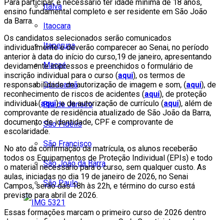
Para participar, é necessário ter idade mínima de 18 anos,
Italva
ensino fundamental completo e ser residente em São João
da Barra.
Itaocara
Os candidatos selecionados serão comunicados
Itaperuna
individualmente e deverão comparecer ao Senai, no período
anterior à data do início do curso,19 de janeiro, apresentando
Macaé
devidamente impressos e preenchidos o formulário de
inscrição individual para o curso (
aqui
), os termos de
Quissamã
responsabilidade de autorização de imagem e som, (
aqui
), de
reconhecimento de riscos de acidentes (
aqui
), de proteção
individual (
aqui
) e de autorização de currículo (
aqui
), além de
Rio de Janeiro
comprovante de residência atualizado de São João da Barra,
documento de identidade, CPF e comprovante de
São Fidélis
escolaridade.
São Francisco
No ato da confirmação da matrícula, os alunos receberão
todos os Equipamentos de Proteção Individual (EPIs) e todo
São João da Barra
o material necessário para o curso, sem qualquer custo. As
aulas, iniciadas no dia 19 de janeiro de 2026, no Senai
São Paulo
Campos, serão das 18h às 22h, e término do curso está
previsto para abril de 2026.
Essas formações marcam o primeiro curso de 2026 dentro