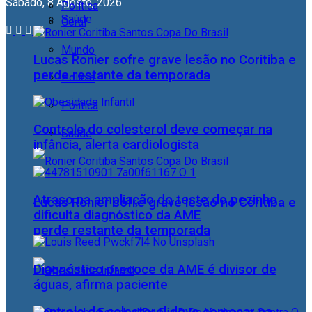
Sábado, 8 Agosto, 2026
Política
Saúde
Geral
Mundo
Lucas Ronier sofre grave lesão no Coritiba e
perde restante da temporada
Polícia
Política
Controle do colesterol deve começar na
Saúde
infância, alerta cardiologista
Atraso na ampliação do teste do pezinho
Lucas Ronier sofre grave lesão no Coritiba e
dificulta diagnóstico da AME
perde restante da temporada
Diagnóstico precoce da AME é divisor de
águas, afirma paciente