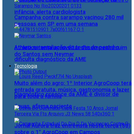
Controle do colesterol deve começar na
infância, alerta cardiologista
Campanha contra sarampo vacinou 280 mil
pessoas em SP em uma semana
Atraso na ampliação do teste do pezinho
Athletico tenta aproveitar desempenho ruim
do Santos sem Neymar
dificulta diagnóstico da AME
Tecnologia
Muito além do agro: 1º Interior AgroCoop terá
entrada gratuita, música, gastronomia e lazer
Diagnóstico precoce da AME é divisor de
para toda a família
águas, afirma paciente
Jornal Aurora traz entrevista nesta terça (30)
sobre o 1° AgroCoop em Campos