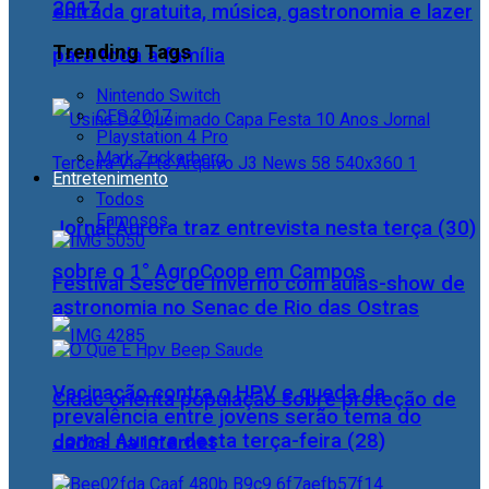
2017
entrada gratuita, música, gastronomia e lazer
Trending Tags
para toda a família
Nintendo Switch
CES 2017
Playstation 4 Pro
Mark Zuckerberg
Entretenimento
Todos
Famosos
Jornal Aurora traz entrevista nesta terça (30)
sobre o 1° AgroCoop em Campos
Festival Sesc de Inverno com aulas-show de
astronomia no Senac de Rio das Ostras
Vacinação contra o HPV e queda da
Cidac orienta população sobre proteção de
prevalência entre jovens serão tema do
Jornal Aurora desta terça-feira (28)
dados na internet