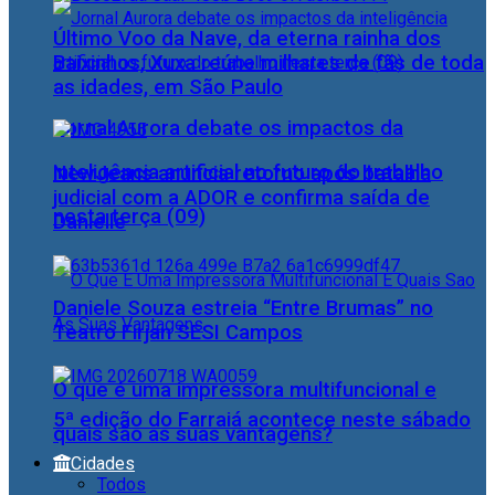
Último Voo da Nave, da eterna rainha dos
Baixinhos, Xuxa reúne milhares de fãs de toda
as idades, em São Paulo
Jornal Aurora debate os impactos da
inteligência artificial no futuro do trabalho
NewJeans anuncia retorno após batalha
judicial com a ADOR e confirma saída de
nesta terça (09)
Danielle
Daniele Souza estreia “Entre Brumas” no
Teatro Firjan SESI Campos
O que é uma impressora multifuncional e
5ª edição do Farraiá acontece neste sábado
quais são as suas vantagens?
Cidades
Todos