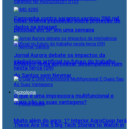
Campanha contra sarampo vacinou 280 mil
Cidac orienta população sobre proteção de
dados na internet
pessoas em SP em uma semana
Jornal Aurora debate os impactos da
inteligência artificial no futuro do trabalho
Athletico tenta aproveitar desempenho ruim
nesta terça (09)
do Santos sem Neymar
Tecnologia
O que é uma impressora multifuncional e
quais são as suas vantagens?
Muito além do agro: 1º Interior AgroCoop terá
These Are the 5 Big Tech Stories to Watch in