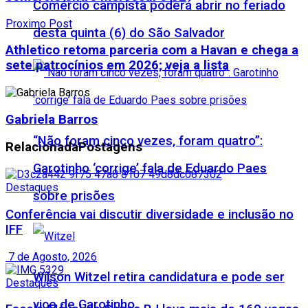
Comércio campista poderá abrir no feriado
Proximo Post
desta quinta (6) do São Salvador
Athletico retoma parceria com a Havan e chega a
sete patrocínios em 2026; veja a lista
Gabriela Barros
“Não foram cinco vezes, foram quatro”:
Relacionada
Postagens
Garotinho ‘corrige’ fala de Eduardo Paes
Destaques
sobre prisões
Conferência vai discutir diversidade e inclusão no
IFF
7 de Agosto, 2026
Wilson Witzel retira candidatura e pode ser
Destaques
vice de Garotinho