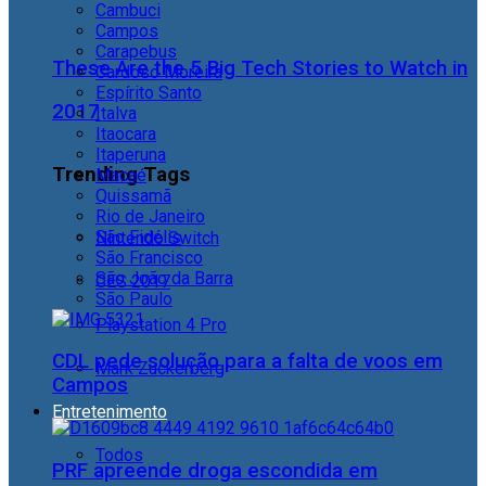
Cambuci
Campos
Carapebus
These Are the 5 Big Tech Stories to Watch in
Cardoso Moreira
Espírito Santo
2017
Italva
Itaocara
Itaperuna
Trending Tags
Macaé
Quissamã
Rio de Janeiro
São Fidélis
Nintendo Switch
São Francisco
São João da Barra
CES 2017
São Paulo
Playstation 4 Pro
CDL pede solução para a falta de voos em
Mark Zuckerberg
Campos
Entretenimento
Todos
PRF apreende droga escondida em