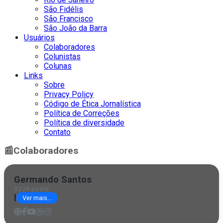
São Fidélis
São Francisco
São João da Barra
Usuários
Colaboradores
Colunistas
Colunas
Links
Sobre
Privacy Policy
Código de Ética Jornalística
Política de Correções
Política de diversidade
Contato
📰
Colaboradores
Germando Santos
3224 posts
|
Ver mais...