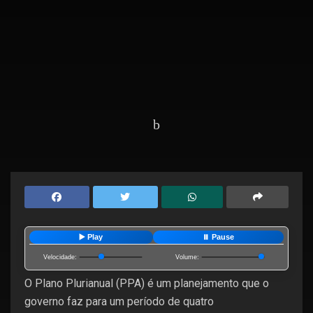
Home
Editorias
Política
▶️ Play
⏸️ Pause
Velocidade:
Volume:
O Plano Plurianual (PPA) é um planejamento que o
governo faz para um período de quatro