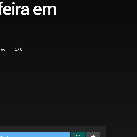
feira em
ues
0