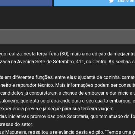
Share on 
ego realiza, nesta terça-feira (30), mais uma edição da megaent
izada na Avenida Sete de Setembro, 411, no Centro. As senhas se
a em diferentes funções, entre elas: ajudante de cozinha, camare
saloneiro e reparador técnico. Mais informações podem ser consult
andidatos já conquistaram a chance de embarcar e dar início a um
aloneiro, que está se preparando para o seu quarto embarque, e
xperiência prévia e já segue para sua terceira viagem.
as iniciativas promovidas pela Secretaria, que tem atuado de f
resas do setor.
ius Madureira, ressaltou a relevância desta edição. “Temos uma 