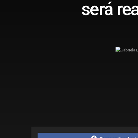
será re
Home
Cidades
Campos