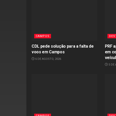
CAMPOS
DES
CDL pede solução para a falta de
PRF a
voos em Campos
em co
veícu
6 DE AGOSTO, 2026
5 DE 
CAMPOS
DES