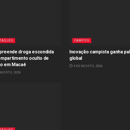
TAQUES
CAMPOS
preende droga escondida
Inovação campista ganha pa
mpartimento oculto de
global
lo em Macaé
4 DE AGOSTO, 2026
AGOSTO, 2026
TAQUES