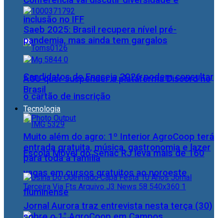
Conferência vai discutir diversidade e
inclusão no IFF
Saeb 2025: Brasil recupera nível pré-
pandemia, mas ainda tem gargalos
Candidatos do Encceja 2026 podem consultar
AGU quer suspender a plataforma Discord no
Brasil
o cartão de inscrição
Tecnologia
Muito além do agro: 1º Interior AgroCoop terá
entrada gratuita, música, gastronomia e lazer
Escola Móvel do Senac RJ leva mais de 160
para toda a família
vagas em cursos gratuitos ao noroeste
fluminense
Jornal Aurora traz entrevista nesta terça (30)
sobre o 1° AgroCoop em Campos