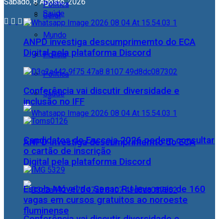
Sábado, 8 Agosto, 2026
Política
Saúde
Geral
Mundo
ANPD investiga descumprimemto do ECA
Digital pela plataforma Discord
Polícia
Política
Conferência vai discutir diversidade e
Saúde
inclusão no IFF
Candidatos do Encceja 2026 podem consultar
ANPD investiga descumprimemto do ECA
o cartão de inscrição
Digital pela plataforma Discord
Escola Móvel do Senac RJ leva mais de 160
vagas em cursos gratuitos ao noroeste
fluminense