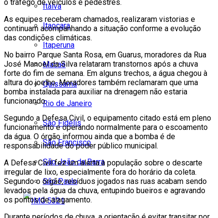
o tráfego de veículos e pedestres.
Italva
As equipes receberam chamados, realizaram vistorias e
Itaocara
continuam acompanhando a situação conforme a evolução
das condições climáticas.
Itaperuna
No bairro Parque Santa Rosa, em Guarus, moradores da Rua
José Manoel da Silva relataram transtornos após a chuva
Macaé
forte do fim de semana. Em alguns trechos, a água chegou à
altura do joelho. Moradores também reclamaram que uma
Quissamã
bomba instalada para auxiliar na drenagem não estaria
funcionando.
Rio de Janeiro
Segundo a Defesa Civil, o equipamento citado está em pleno
São Fidélis
funcionamento e operando normalmente para o escoamento
da água. O órgão informou ainda que a bomba é de
São Francisco
responsabilidade do poder público municipal.
São João da Barra
A Defesa Civil fez um alerta à população sobre o descarte
irregular de lixo, especialmente fora do horário da coleta.
São Paulo
Segundo o órgão, resíduos jogados nas ruas acabam sendo
levados pela água da chuva, entupindo bueiros e agravando
os pontos de alagamento.
Durante períodos de chuva, a orientação é evitar transitar por