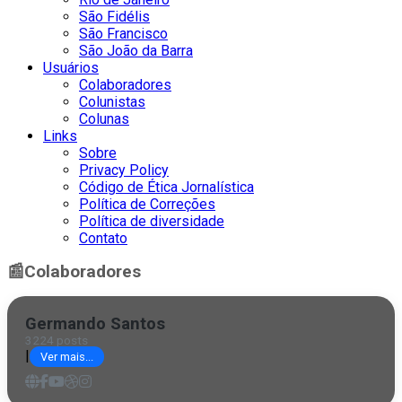
São Fidélis
São Francisco
São João da Barra
Usuários
Colaboradores
Colunistas
Colunas
Links
Sobre
Privacy Policy
Código de Ética Jornalística
Política de Correções
Política de diversidade
Contato
📰
Colaboradores
Germando Santos
3224 posts
|
Ver mais...