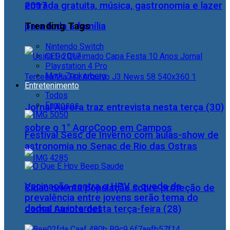
2017
entrada gratuita, música, gastronomia e lazer
Trending Tags
para toda a família
Nintendo Switch
CES 2017
Playstation 4 Pro
Mark Zuckerberg
Entretenimento
Todos
Famosos
Jornal Aurora traz entrevista nesta terça (30)
sobre o 1° AgroCoop em Campos
Festival Sesc de Inverno com aulas-show de
astronomia no Senac de Rio das Ostras
Vacinação contra o HPV e queda da
Cidac orienta população sobre proteção de
prevalência entre jovens serão tema do
dados na internet
Jornal Aurora desta terça-feira (28)