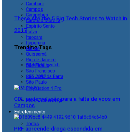
Cambuci
Campos
Carapebus
These Are the 5 Big Tech Stories to Watch in
Cardoso Moreira
Espírito Santo
2017
Italva
Itaocara
Itaperuna
Trending Tags
Macaé
Quissamã
Rio de Janeiro
Nintendo Switch
São Fidélis
São Francisco
São João da Barra
CES 2017
São Paulo
Playstation 4 Pro
CDL pede solução para a falta de voos em
Mark Zuckerberg
Campos
Entretenimento
Todos
PRF apreende droga escondida em