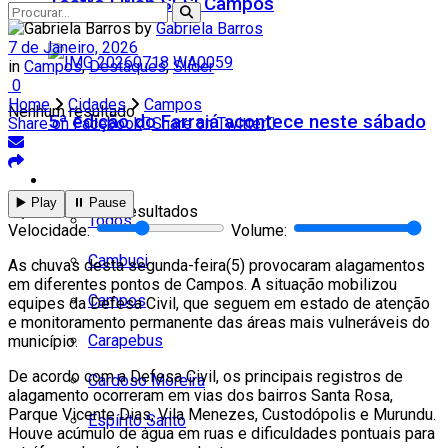
Teatro Firjan SESI Campos
by
Gabriela Barros
7 de Janeiro, 2026
in
Campos
,
Destaques
,
Slider
0
Home
Cidades
Campos
Nenhum resultado
5ª edição do Farraiá acontece neste sábado
Share on Facebook
Share on Twitter
Cidades
▶️ Play
⏸️ Pause
Ver todos os resultados
Todos
Velocidade:
Volume:
Cambuci
As chuvas desta segunda-feira(5) provocaram alagamentos
em diferentes pontos de Campos. A situação mobilizou
Campos
equipes da Defesa Civil, que seguem em estado de atenção
e monitoramento permanente das áreas mais vulneráveis do
Carapebus
município.
De acordo com a Defesa Civil, os principais registros de
Cardoso Moreira
alagamento ocorreram em vias dos bairros Santa Rosa,
Parque Vicente Dias, Vila Menezes, Custodópolis e Murundu.
Espírito Santo
Houve acúmulo de água em ruas e dificuldades pontuais para