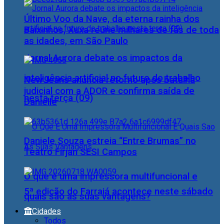
Último Voo da Nave, da eterna rainha dos
Baixinhos, Xuxa reúne milhares de fãs de toda
as idades, em São Paulo
Jornal Aurora debate os impactos da
inteligência artificial no futuro do trabalho
NewJeans anuncia retorno após batalha
judicial com a ADOR e confirma saída de
nesta terça (09)
Danielle
Daniele Souza estreia “Entre Brumas” no
Teatro Firjan SESI Campos
O que é uma impressora multifuncional e
5ª edição do Farraiá acontece neste sábado
quais são as suas vantagens?
Cidades
Todos