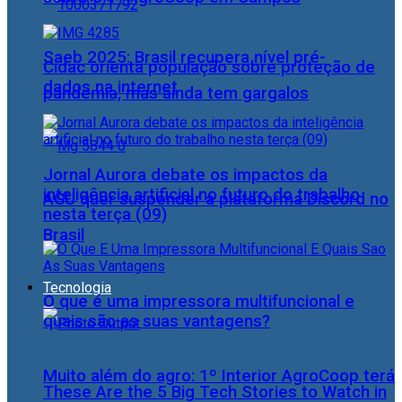
Saeb 2025: Brasil recupera nível pré-
Cidac orienta população sobre proteção de
dados na internet
pandemia, mas ainda tem gargalos
Jornal Aurora debate os impactos da
inteligência artificial no futuro do trabalho
AGU quer suspender a plataforma Discord no
nesta terça (09)
Brasil
Tecnologia
O que é uma impressora multifuncional e
quais são as suas vantagens?
Muito além do agro: 1º Interior AgroCoop terá
These Are the 5 Big Tech Stories to Watch in