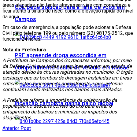
áreas alagadas, não tentar atravessar vias com correnteza e
CDL pede solução para a falta de voos em
ficar atento a sinais de risco, como a elevação rápida do nível
da água.
Campos
Em caso de emergência, a população pode acionar a Defesa
Civil pelo telefone 199 ou pelo número (22) 98175-2512, que
funciona 24 horas.
Nota da Prefeitura
PRF apreende droga escondida em
A Prefeitura de Campos dos Goytacazes informou, por meio
da Defesa Civil, que todas as equipes seguem em estado de
compartimento oculto de veículo em Macaé
atenção devido às chuvas registradas no município. O órgão
esclarece que as bombas de drenagem instaladas em áreas
críticas estão funcionando normalmente e que vistorias
continuam sendo realizadas nos bairros mais afetados.
A Prefeitura reforça a importância da colaboração da
Inovação campista ganha palco global
população no descarte correto do lixo para evitar o
entupimento de bueiros e minimizar os impactos dos
alagamentos.
Anterior Post