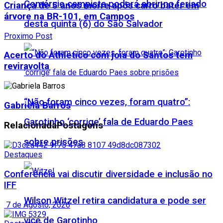
Comércio campista poderá abrir no feriado
Criança de 5 anos morre após carro bater em
árvore na BR-101, em Campos
desta quinta (6) do São Salvador
Proximo Post
Acerto do Athletico com joia do Santos tem
reviravolta
“Não foram cinco vezes, foram quatro”:
Gabriela Barros
Garotinho ‘corrige’ fala de Eduardo Paes
Relacionada
Postagens
sobre prisões
Destaques
Conferência vai discutir diversidade e inclusão no
IFF
Wilson Witzel retira candidatura e pode ser
7 de Agosto, 2026
vice de Garotinho