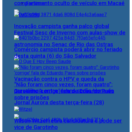
compartimento oculto de veículo em Macaé
Famosos
Inovação campista ganha palco global
Festival Sesc de Inverno com aulas-show de
astronomia no Senac de Rio das Ostras
Comércio campista poderá abrir no feriado
desta quinta (6) do São Salvador
Vacinação contra o HPV e queda da
“Não foram cinco vezes, foram quatro”:
prevalência entre jovens serão tema do
Garotinho ‘corrige’ fala de Eduardo Paes
sobre prisões
Jornal Aurora desta terça-feira (28)
Wilson Witzel retira candidatura e pode ser
vice de Garotinho