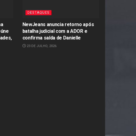
DESTAQUES
na
NewJeans anuncia retorno após
eúne
batalha judicial com a ADOR e
dades,
confirma saída de Danielle
23 DE JULHO, 2026