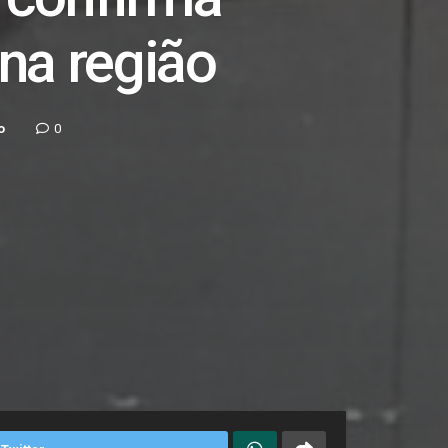
na região
o
0