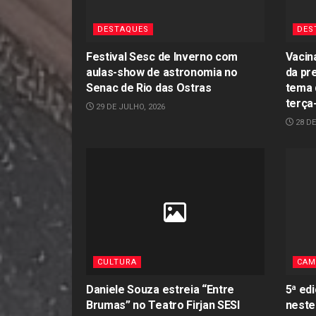
DESTAQUES
DES
Festival Sesc de Inverno com
Vacin
aulas-show de astronomia no
da pr
Senac de Rio das Ostras
tema 
terça-
29 DE JULHO, 2026
28 DE
CULTURA
CAM
Daniele Souza estreia “Entre
5ª ed
Brumas” no Teatro Firjan SESI
neste