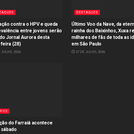
TAQUES
DESTAQUES
ação contra o HPV e queda
Último Voo da Nave, da eter
evalência entre jovens serão
rainha dos Baixinhos, Xuxa r
do Jornal Aurora desta
milhares de fãs de toda as i
feira (28)
em São Paulo
 JULHO, 2026
27 DE JULHO, 2026
POS
ição do Farraiá acontece
 sábado