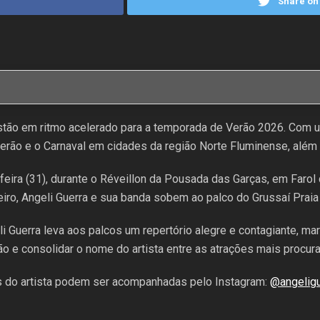
Share on 
 estão em ritmo acelerado para a temporada de Verão 2026. Com 
erão e o Carnaval em cidades da região Norte Fluminense, além 
feira (31), durante o Réveillon da Pousada das Garças, em Faro
neiro, Angeli Guerra e sua banda sobem ao palco do Grussaí Praia
i Guerra leva aos palcos um repertório alegre e contagiante, ma
rão e consolidar o nome do artista entre as atrações mais procu
 do artista podem ser acompanhadas pelo Instagram:
@angeligu