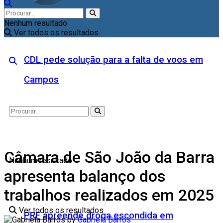
Nenhum resultado
Ver todos os resultados
CDL pede solução para a falta de voos em
Campos
Câmara de São João da Barra
Nenhum resultado
apresenta balanço dos
trabalhos realizados em 2025
Ver todos os resultados
PRF apreende droga escondida em
by
Gabriela Barros