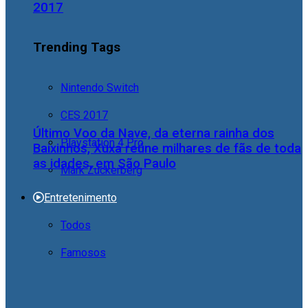
2017
Trending Tags
Nintendo Switch
CES 2017
Último Voo da Nave, da eterna rainha dos
Playstation 4 Pro
Baixinhos, Xuxa reúne milhares de fãs de toda
as idades, em São Paulo
Mark Zuckerberg
Entretenimento
Todos
Famosos