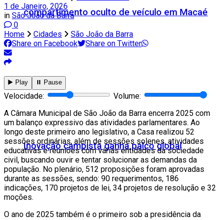
1 de Janeiro, 2026
compartimento oculto de veículo em Macaé
in
São João da Barra
0
Home
Cidades
São João da Barra
Share on Facebook
Share on Twitter
▶️ Play
⏸️ Pause
Velocidade:
Volume:
A Câmara Municipal de São João da Barra encerra 2025 com
um balanço expressivo das atividades parlamentares. Ao
longo deste primeiro ano legislativo, a Casa realizou 52
sessões ordinárias, além de sessões solenes, atividades
Inovação campista ganha palco global
educativas e reuniões com várias entidades da sociedade
civil, buscando ouvir e tentar solucionar as demandas da
população. No plenário, 512 proposições foram aprovadas
durante as sessões, sendo: 90 requerimentos, 186
indicações, 170 projetos de lei, 34 projetos de resolução e 32
moções.
O ano de 2025 também é o primeiro sob a presidência da