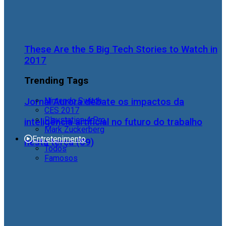
These Are the 5 Big Tech Stories to Watch in
2017
Trending Tags
Nintendo Switch
Jornal Aurora debate os impactos da
CES 2017
Playstation 4 Pro
inteligência artificial no futuro do trabalho
Mark Zuckerberg
Entretenimento
nesta terça (09)
Todos
Famosos