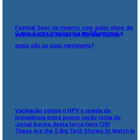
Festival Sesc de Inverno com aulas-show de
O que é uma impressora multifuncional e
astronomia no Senac de Rio das Ostras
quais são as suas vantagens?
Vacinação contra o HPV e queda da
prevalência entre jovens serão tema do
Jornal Aurora desta terça-feira (28)
These Are the 5 Big Tech Stories to Watch in