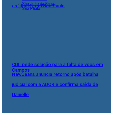
São João da Barra
as idades, em São Paulo
São Paulo
CDL pede solução para a falta de voos em
Campos
NewJeans anuncia retorno após batalha
judicial com a ADOR e confirma saída de
Danielle