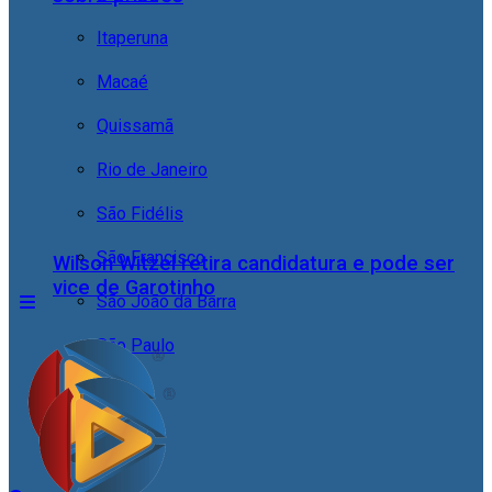
Itaperuna
Macaé
Quissamã
Rio de Janeiro
São Fidélis
São Francisco
Wilson Witzel retira candidatura e pode ser
vice de Garotinho
São João da Barra
São Paulo