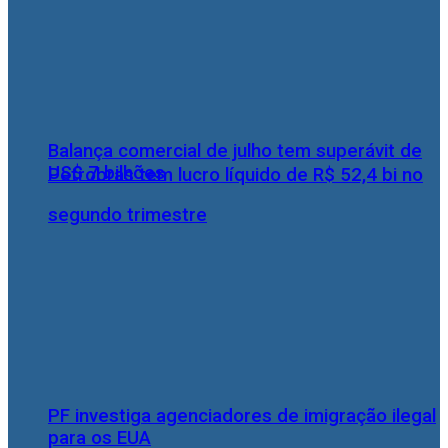
Balança comercial de julho tem superávit de
US$ 7 bilhões
Petrobras tem lucro líquido de R$ 52,4 bi no
segundo trimestre
PF investiga agenciadores de imigração ilegal
para os EUA