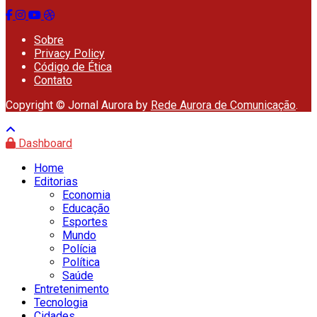
Sobre
Privacy Policy
Código de Ética
Contato
Copyright © Jornal Aurora by
Rede Aurora de Comunicação
.
Dashboard
Home
Editorias
Economia
Educação
Esportes
Mundo
Polícia
Política
Saúde
Entretenimento
Tecnologia
Cidades