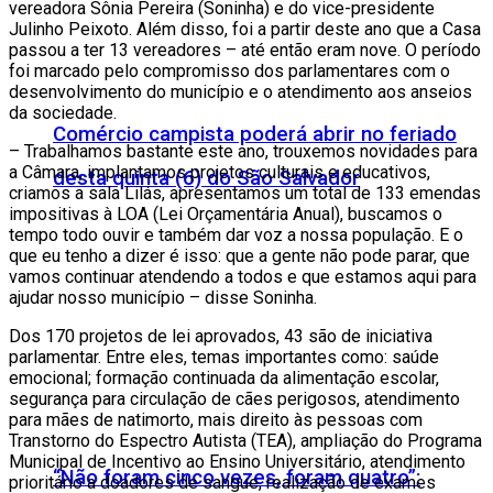
vereadora Sônia Pereira (Soninha) e do vice-presidente
Julinho Peixoto. Além disso, foi a partir deste ano que a Casa
passou a ter 13 vereadores – até então eram nove. O período
foi marcado pelo compromisso dos parlamentares com o
desenvolvimento do município e o atendimento aos anseios
da sociedade.
Comércio campista poderá abrir no feriado
– Trabalhamos bastante este ano, trouxemos novidades para
a Câmara, implantamos projetos culturais e educativos,
desta quinta (6) do São Salvador
criamos a sala Lilás, apresentamos um total de 133 emendas
impositivas à LOA (Lei Orçamentária Anual), buscamos o
tempo todo ouvir e também dar voz a nossa população. E o
que eu tenho a dizer é isso: que a gente não pode parar, que
vamos continuar atendendo a todos e que estamos aqui para
ajudar nosso município – disse Soninha.
Dos 170 projetos de lei aprovados, 43 são de iniciativa
parlamentar. Entre eles, temas importantes como: saúde
emocional; formação continuada da alimentação escolar,
segurança para circulação de cães perigosos, atendimento
para mães de natimorto, mais direito às pessoas com
Transtorno do Espectro Autista (TEA), ampliação do Programa
Municipal de Incentivo ao Ensino Universitário, atendimento
“Não foram cinco vezes, foram quatro”:
prioritário a doadores de sangue, realização de exames