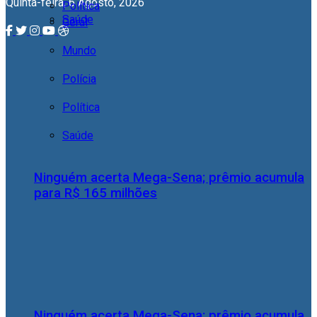
Quinta-feira, 6 Agosto, 2026
Política
Saúde
Geral
Mundo
Polícia
Política
Saúde
Ninguém acerta Mega-Sena; prêmio acumula
para R$ 165 milhões
Ninguém acerta Mega-Sena; prêmio acumula