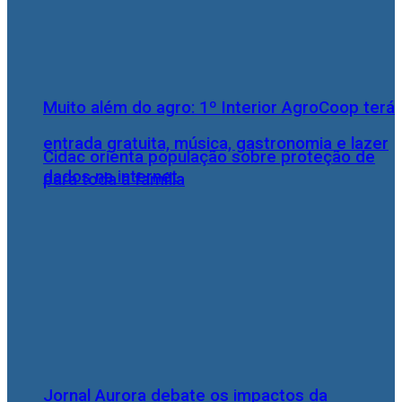
Muito além do agro: 1º Interior AgroCoop terá
entrada gratuita, música, gastronomia e lazer
Cidac orienta população sobre proteção de
dados na internet
para toda a família
Jornal Aurora debate os impactos da