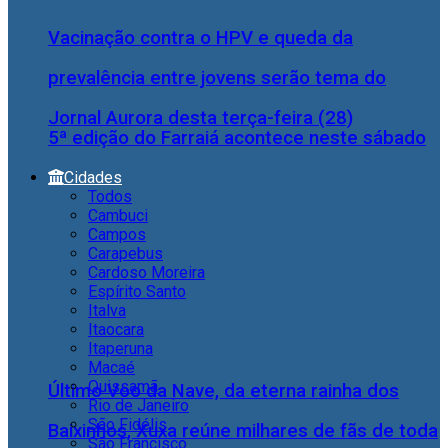
Vacinação contra o HPV e queda da
prevalência entre jovens serão tema do
Jornal Aurora desta terça-feira (28)
5ª edição do Farraiá acontece neste sábado
Cidades
Todos
Cambuci
Campos
Carapebus
Cardoso Moreira
Espírito Santo
Italva
Itaocara
Itaperuna
Macaé
Quissamã
Último Voo da Nave, da eterna rainha dos
Rio de Janeiro
São Fidélis
Baixinhos, Xuxa reúne milhares de fãs de toda
São Francisco