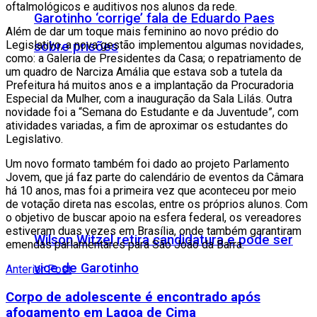
oftalmológicos e auditivos nos alunos da rede.
Garotinho ‘corrige’ fala de Eduardo Paes
Além de dar um toque mais feminino ao novo prédio do
Legislativo, a nova gestão implementou algumas novidades,
sobre prisões
como: a Galeria de Presidentes da Casa; o repatriamento de
um quadro de Narciza Amália que estava sob a tutela da
Prefeitura há muitos anos e a implantação da Procuradoria
Especial da Mulher, com a inauguração da Sala Lilás. Outra
novidade foi a “Semana do Estudante e da Juventude”, com
atividades variadas, a fim de aproximar os estudantes do
Legislativo.
Um novo formato também foi dado ao projeto Parlamento
Jovem, que já faz parte do calendário de eventos da Câmara
há 10 anos, mas foi a primeira vez que aconteceu por meio
de votação direta nas escolas, entre os próprios alunos. Com
o objetivo de buscar apoio na esfera federal, os vereadores
estiveram duas vezes em Brasília, onde também garantiram
Wilson Witzel retira candidatura e pode ser
emendas parlamentares para São João da Barra.
vice de Garotinho
Anterior Post
Corpo de adolescente é encontrado após
afogamento em Lagoa de Cima