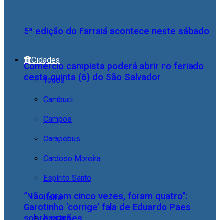
5ª edição do Farraiá acontece neste sábado
Cidades
Comércio campista poderá abrir no feriado
desta quinta (6) do São Salvador
Todos
Cambuci
Campos
Carapebus
Cardoso Moreira
Espírito Santo
“Não foram cinco vezes, foram quatro”:
Italva
Garotinho ‘corrige’ fala de Eduardo Paes
Itaocara
sobre prisões