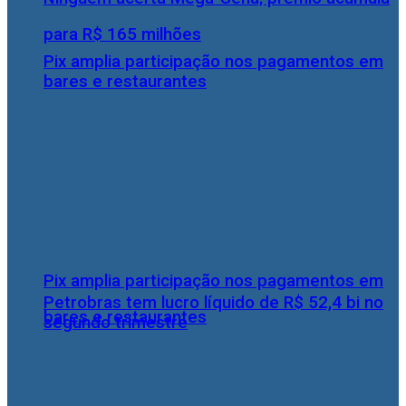
para R$ 165 milhões
Pix amplia participação nos pagamentos em
bares e restaurantes
Pix amplia participação nos pagamentos em
Petrobras tem lucro líquido de R$ 52,4 bi no
bares e restaurantes
segundo trimestre