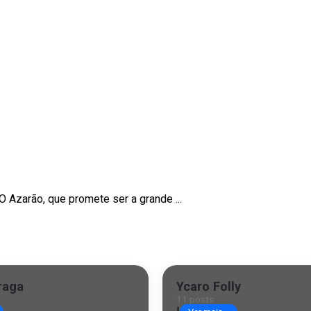
e O Azarão, que promete ser a grande ...
raga
Ycaro Folly
11 posts