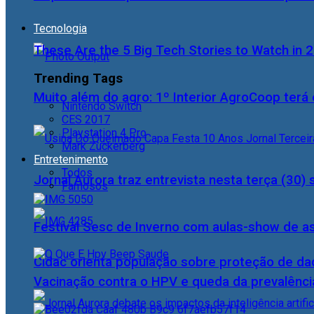
Tecnologia
These Are the 5 Big Tech Stories to Watch in 
Trending Tags
Muito além do agro: 1º Interior AgroCoop terá 
Nintendo Switch
CES 2017
Playstation 4 Pro
Mark Zuckerberg
Entretenimento
Todos
Jornal Aurora traz entrevista nesta terça (3
Famosos
Festival Sesc de Inverno com aulas-show de a
Cidac orienta população sobre proteção de da
Vacinação contra o HPV e queda da prevalência