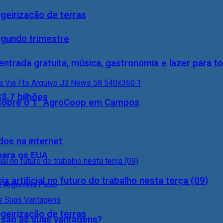
geirização de terras
egundo trimestre
entrada gratuita, música, gastronomia e lazer para to
S$ 7 bilhões
0) sobre o 1° AgroCoop em Campos
dos na internet
 para os EUA
a artificial no futuro do trabalho nesta terça (09)
geirização de terras
s são as suas vantagens?