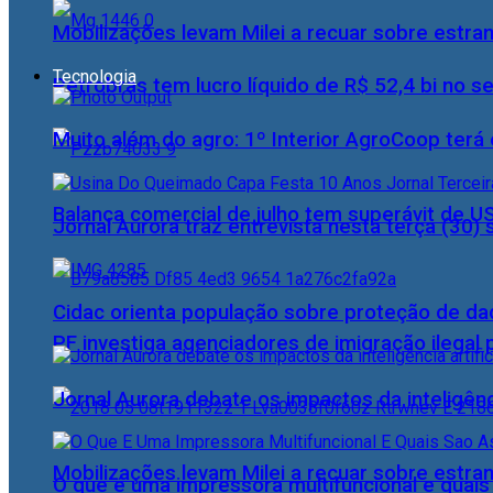
Mobilizações levam Milei a recuar sobre estran
Tecnologia
Petrobras tem lucro líquido de R$ 52,4 bi no s
Muito além do agro: 1º Interior AgroCoop terá 
Balança comercial de julho tem superávit de U
Jornal Aurora traz entrevista nesta terça (3
Cidac orienta população sobre proteção de da
PF investiga agenciadores de imigração ilegal
Jornal Aurora debate os impactos da inteligênci
Mobilizações levam Milei a recuar sobre estran
O que é uma impressora multifuncional e quai