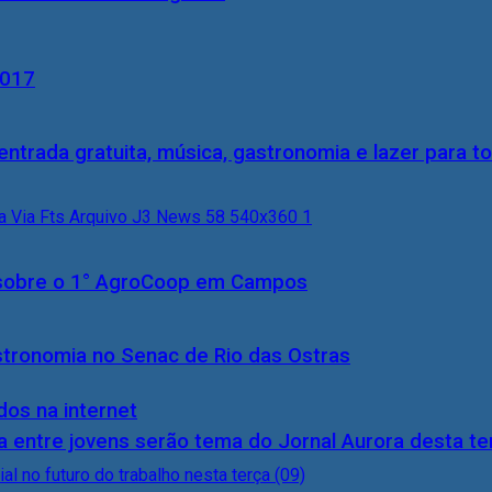
2017
entrada gratuita, música, gastronomia e lazer para to
0) sobre o 1° AgroCoop em Campos
stronomia no Senac de Rio das Ostras
dos na internet
 entre jovens serão tema do Jornal Aurora desta ter