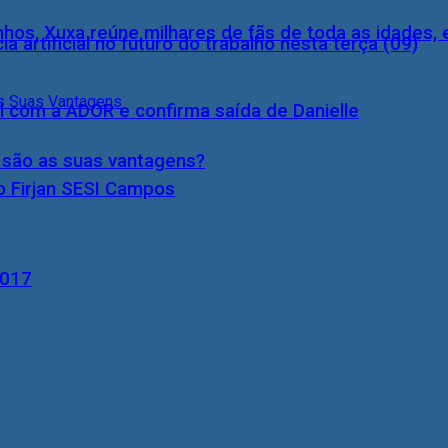
inhos, Xuxa reúne milhares de fãs de toda as idades,
a artificial no futuro do trabalho nesta terça (09)
l com a ADOR e confirma saída de Danielle
s são as suas vantagens?
o Firjan SESI Campos
2017