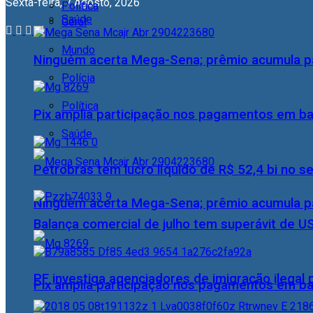
Sexta-feira, 7 Agosto, 2026
Política
Saúde
Geral
Mundo
Ninguém acerta Mega-Sena; prêmio acumula p
Polícia
Política
Pix amplia participação nos pagamentos em ba
Saúde
Petrobras tem lucro líquido de R$ 52,4 bi no s
Ninguém acerta Mega-Sena; prêmio acumula p
Balança comercial de julho tem superávit de U
PF investiga agenciadores de imigração ilegal
Pix amplia participação nos pagamentos em ba