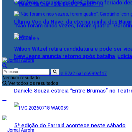
Comércio campista poderá abrir no feriado des
Último Voo da Nave, da eterna rainha dos Baix
“Não foram cinco vezes, foram quatro”: Garotin
Wilson Witzel retira candidatura e pode ser vic
NewJeans anuncia retorno após batalha judicia
Nenhum resultado
Ver todos os resultados
Daniele Souza estreia “Entre Brumas” no Teatr
5ª edição do Farraiá acontece neste sábado