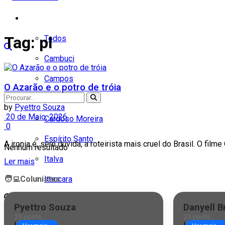
Cidades
Tag:
pl
Todos
Cambuci
Campos
O Azarão e o potro de tróia
Carapebus
by
Pyettro Souza
20 de Maio, 2026
Cardoso Moreira
0
Espírito Santo
A ironia é, sem dúvida, a roteirista mais cruel do Brasil. O film
Nenhum resultado
Italva
Ler mais
🧑‍💻
Colunistas
Itaocara
Ver todos os resultados
Itaperuna
Pyettro Souza
Danyell B
25 posts
23 posts
Macaé