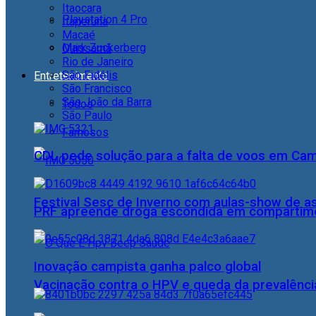
Itaocara
Playstation 4 Pro
Itaperuna
Macaé
Mark Zuckerberg
Quissamã
Rio de Janeiro
São Fidélis
Entretenimento
São Francisco
São João da Barra
Todos
São Paulo
Famosos
CDL pede solução para a falta de voos em Ca
Festival Sesc de Inverno com aulas-show de a
PRF apreende droga escondida em compartime
Inovação campista ganha palco global
Vacinação contra o HPV e queda da prevalência