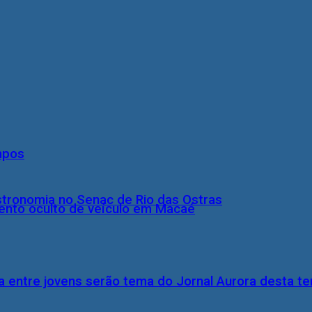
mpos
stronomia no Senac de Rio das Ostras
nto oculto de veículo em Macaé
 entre jovens serão tema do Jornal Aurora desta ter