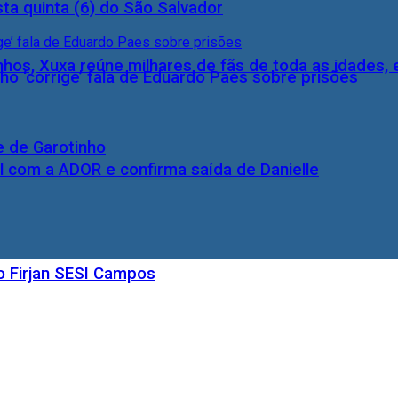
ta quinta (6) do São Salvador
inhos, Xuxa reúne milhares de fãs de toda as idades,
ho ‘corrige’ fala de Eduardo Paes sobre prisões
e de Garotinho
l com a ADOR e confirma saída de Danielle
o Firjan SESI Campos