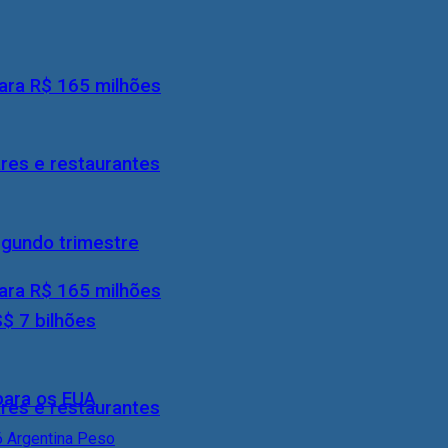
ara R$ 165 milhões
res e restaurantes
egundo trimestre
ara R$ 165 milhões
S$ 7 bilhões
 para os EUA
res e restaurantes