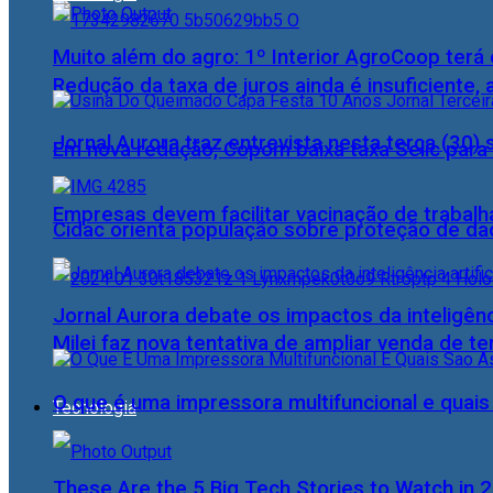
Muito além do agro: 1º Interior AgroCoop terá 
Redução da taxa de juros ainda é insuficiente,
Jornal Aurora traz entrevista nesta terça (3
Em nova redução, Copom baixa taxa Selic para
Empresas devem facilitar vacinação de trabal
Cidac orienta população sobre proteção de da
Jornal Aurora debate os impactos da inteligênci
Milei faz nova tentativa de ampliar venda de te
O que é uma impressora multifuncional e quai
Tecnologia
These Are the 5 Big Tech Stories to Watch in 