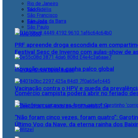
Rio de Janeiro
Todos
São Fidélis
São Francisco
São João da Barra
Famosos
São Paulo
PRF apreende droga escondida em compartime
Festival Sesc de Inverno com aulas-show de a
Inovação campista ganha palco global
Vacinação contra o HPV e queda da prevalência
Comércio campista poderá abrir no feriado des
“Não foram cinco vezes, foram quatro”: Garotin
Último Voo da Nave, da eterna rainha dos Baix