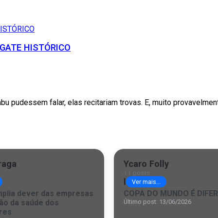
ESGATE HISTÓRICO
pudessem falar, elas recitariam trovas. E, muito provavelmente,
raga
Ycaro Folly
11 posts
|
Ver mais...
mplia dever das empresas
COPA DO MUNDO É DIFE
ão da saúde dos
Último post: 13/06/2026
res