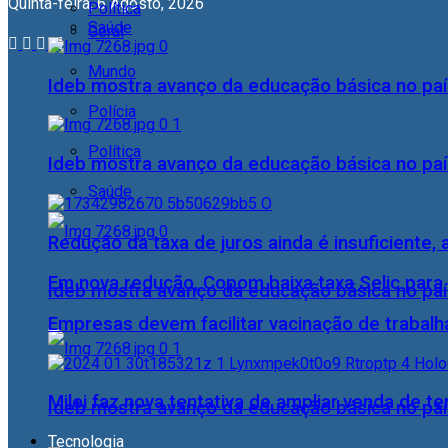
Quinta-feira, 6 Agosto, 2026
Política
Saúde
Geral
Mundo
Ideb mostra avanço da educação básica no pa
Polícia
Política
Ideb mostra avanço da educação básica no pa
Saúde
Redução da taxa de juros ainda é insuficiente,
Em nova redução, Copom baixa taxa Selic para
Ideb mostra avanço da educação básica no pa
Empresas devem facilitar vacinação de trabal
Milei faz nova tentativa de ampliar venda de te
Ideb mostra avanço da educação básica no pa
Tecnologia