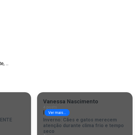
 ...
Vanessa Nascimento
4 posts
|
Ver mais...
RENTE
Inverno: Cães e gatos merecem
atenção durante clima frio e tempo
seco