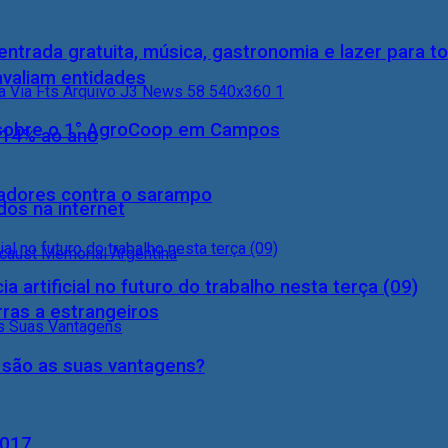
entrada gratuita, música, gastronomia e lazer para to
 avaliam entidades
0) sobre o 1° AgroCoop em Campos
 14% ao ano
hadores contra o sarampo
dos na internet
a artificial no futuro do trabalho nesta terça (09)
rras a estrangeiros
s são as suas vantagens?
2017