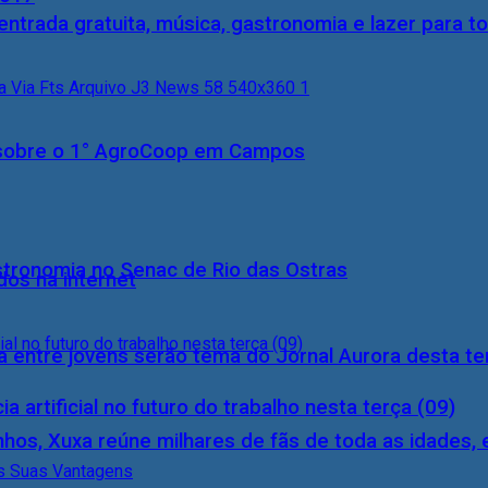
entrada gratuita, música, gastronomia e lazer para to
0) sobre o 1° AgroCoop em Campos
stronomia no Senac de Rio das Ostras
dos na internet
 entre jovens serão tema do Jornal Aurora desta ter
a artificial no futuro do trabalho nesta terça (09)
inhos, Xuxa reúne milhares de fãs de toda as idades,