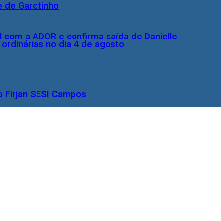
e de Garotinho
l com a ADOR e confirma saída de Danielle
rdinárias no dia 4 de agosto
o Firjan SESI Campos