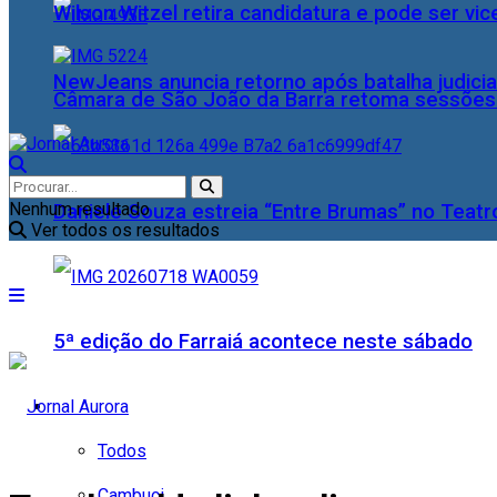
Wilson Witzel retira candidatura e pode ser vic
NewJeans anuncia retorno após batalha judicia
Câmara de São João da Barra retoma sessões o
Nenhum resultado
Daniele Souza estreia “Entre Brumas” no Teatr
Ver todos os resultados
5ª edição do Farraiá acontece neste sábado
Cidades
Todos
Cambuci