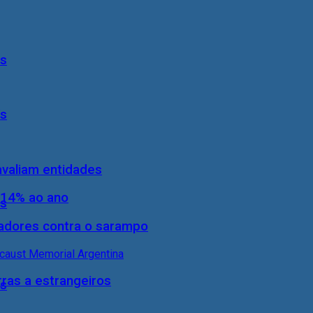
ís
ís
 avaliam entidades
 14% ao ano
ís
hadores contra o sarampo
rras a estrangeiros
ís