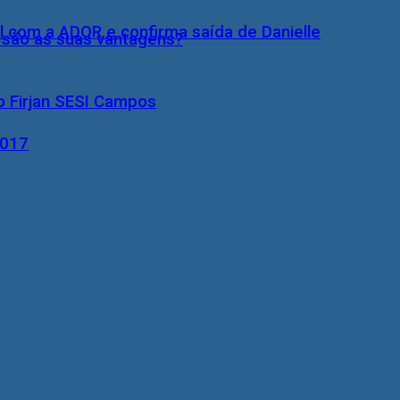
l com a ADOR e confirma saída de Danielle
s são as suas vantagens?
o Firjan SESI Campos
2017