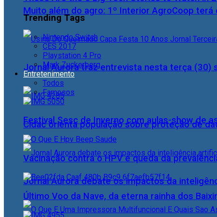
Muito além do agro: 1º Interior AgroCoop terá 
Trending Tags
Nintendo Switch
CES 2017
Playstation 4 Pro
Mark Zuckerberg
Jornal Aurora traz entrevista nesta terça (3
Entretenimento
Todos
Famosos
Festival Sesc de Inverno com aulas-show de a
Cidac orienta população sobre proteção de da
Vacinação contra o HPV e queda da prevalência
Jornal Aurora debate os impactos da inteligênci
Último Voo da Nave, da eterna rainha dos Baix