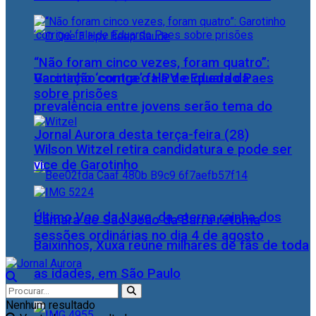
“Não foram cinco vezes, foram quatro”:
Vacinação contra o HPV e queda da
Garotinho ‘corrige’ fala de Eduardo Paes
sobre prisões
prevalência entre jovens serão tema do
Jornal Aurora desta terça-feira (28)
Wilson Witzel retira candidatura e pode ser
vice de Garotinho
Último Voo da Nave, da eterna rainha dos
Câmara de São João da Barra retoma
sessões ordinárias no dia 4 de agosto
Baixinhos, Xuxa reúne milhares de fãs de toda
as idades, em São Paulo
Nenhum resultado