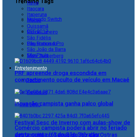
Trending Tags
Italva
Itaocara
Itaperuna
Nintendo Switch
Macaé
Quissamã
CES 2017
Rio de Janeiro
São Fidélis
Playstation 4 Pro
São Francisco
São João da Barra
São Paulo
Mark Zuckerberg
Entretenimento
PRF apreende droga escondida em
compartimento oculto de veículo em Macaé
Todos
Famosos
Inovação campista ganha palco global
Festival Sesc de Inverno com aulas-show de
Comércio campista poderá abrir no feriado
desta quinta (6) do São Salvador
astronomia no Senac de Rio das Ostras