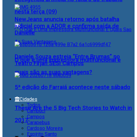
nesta terça (09)
NewJeans anuncia retorno após batalha
judicial com a ADOR e confirma saída de
Danielle
Daniele Souza estreia “Entre Brumas” no
O que é uma impressora multifuncional e
Teatro Firjan SESI Campos
quais são as suas vantagens?
5ª edição do Farraiá acontece neste sábado
Cidades
Todos
These Are the 5 Big Tech Stories to Watch in
Cambuci
Campos
2017
Carapebus
Cardoso Moreira
Espírito Santo