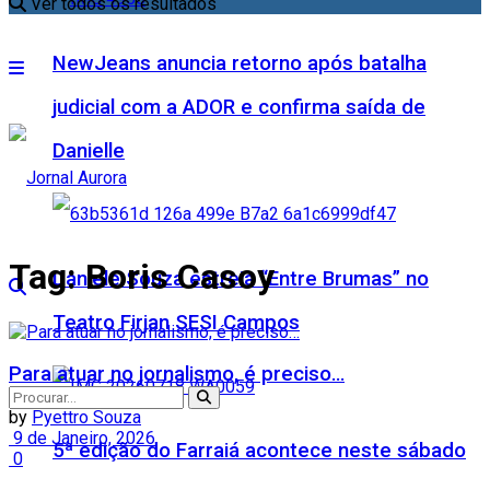
Ver todos os resultados
NewJeans anuncia retorno após batalha
judicial com a ADOR e confirma saída de
Danielle
Tag:
Boris Casoy
Daniele Souza estreia “Entre Brumas” no
Teatro Firjan SESI Campos
Para atuar no jornalismo, é preciso…
by
Pyettro Souza
9 de Janeiro, 2026
5ª edição do Farraiá acontece neste sábado
0