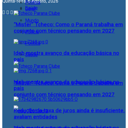
Quinta-feira, 6 Agosto, 2026
Política
Saúde
Geral
Mundo
“Mister” Tcheco: Como o Paraná trabalha em
conjunto com técnico pensando em 2027
Polícia
Política
Ideb mostra avanço da educação básica no
Saúde
país
Ideb mostra avanço da educação básica no
“Mister” Tcheco: Como o Paraná trabalha em
país
conjunto com técnico pensando em 2027
Redução da taxa de juros ainda é insuficiente,
avaliam entidades