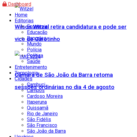
Dashboard
Home
Editorias
Wilson Witzel retira candidatura e pode ser
Economia
Educação
Esportes
vice de Garotinho
Mundo
Polícia
Política
Saúde
Entretenimento
Tecnologia
Câmara de São João da Barra retoma
Cidades
Cambuci
sessões ordinárias no dia 4 de agosto
Campos
Cardoso Moreira
Itaperuna
Quissamã
Rio de Janeiro
São Fidélis
São Francisco
São João da Barra
Usuários