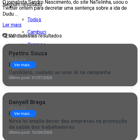
O jornalista Sandro Nascimento, do site NaTelinha, usou o
Nenhum resultado
Cidades
Twitter ontem para decretar uma sentença sobre a ida de
Dudu ...
Todos
Ler mais
Cambuci
Ver todos os resultados
🧑‍💻
Colunistas
Campos
Pyettro Souza
Carapebus
25 posts
|
Ver mais...
Cardoso Moreira
Candidato, cuidado ao usar IA na campanha
Último post: 31/07/2026
Espírito Santo
Italva
Danyell Braga
Itaocara
23 posts
|
Ver mais...
Itaperuna
Nova lei amplia dever das empresas na promoção
da saúde dos trabalhadores
Macaé
Último post: 12/04/2026