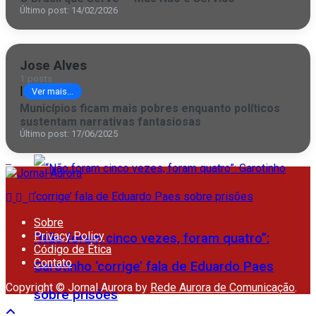
Último post: 14/02/2026
Inovação campista ganha palco global
Jose Alves
1 posts
|
Ver mais...
Comércio campista poderá abrir no feriado
Municípios ficam mais pobres enquanto políticos
sustentam narrativas fantasiosas
desta quinta (6) do São Salvador
Último post: 17/06/2025
Sobre
Privacy Policy
“Não foram cinco vezes, foram quatro”:
Código de Ética
Contato
Garotinho ‘corrige’ fala de Eduardo Paes
Copyright © Jornal Aurora by
Rede Aurora de Comunicação
.
sobre prisões