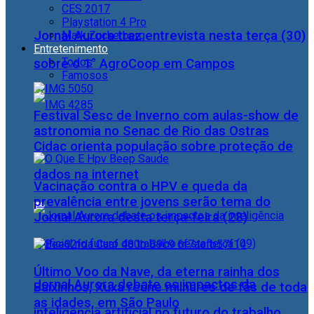
CES 2017
Playstation 4 Pro
Jornal Aurora traz entrevista nesta terça (30)
Mark Zuckerberg
Entretenimento
Todos
sobre o 1° AgroCoop em Campos
Famosos
Festival Sesc de Inverno com aulas-show de
astronomia no Senac de Rio das Ostras
Cidac orienta população sobre proteção de
dados na internet
Vacinação contra o HPV e queda da
prevalência entre jovens serão tema do
Jornal Aurora desta terça-feira (28)
Último Voo da Nave, da eterna rainha dos
Jornal Aurora debate os impactos da
Baixinhos, Xuxa reúne milhares de fãs de toda
as idades, em São Paulo
inteligência artificial no futuro do trabalho