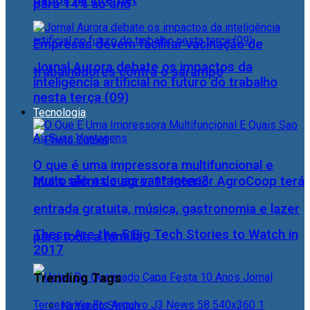
para 14% ao ano
Empresas devem facilitar vacinação de
Jornal Aurora debate os impactos da
trabalhadores contra o sarampo
inteligência artificial no futuro do trabalho
nesta terça (09)
Tecnologia
O que é uma impressora multifuncional e
quais são as suas vantagens?
Muito além do agro: 1º Interior AgroCoop terá
entrada gratuita, música, gastronomia e lazer
These Are the 5 Big Tech Stories to Watch in
para toda a família
2017
Trending Tags
Nintendo Switch