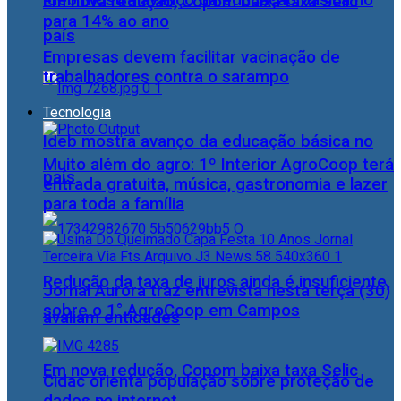
Ideb mostra avanço da educação básica no
Em nova redução, Copom baixa taxa Selic
para 14% ao ano
país
Empresas devem facilitar vacinação de
trabalhadores contra o sarampo
Tecnologia
Ideb mostra avanço da educação básica no
Muito além do agro: 1º Interior AgroCoop terá
país
entrada gratuita, música, gastronomia e lazer
para toda a família
Redução da taxa de juros ainda é insuficiente,
Jornal Aurora traz entrevista nesta terça (30)
sobre o 1° AgroCoop em Campos
avaliam entidades
Em nova redução, Copom baixa taxa Selic
Cidac orienta população sobre proteção de
dados na internet