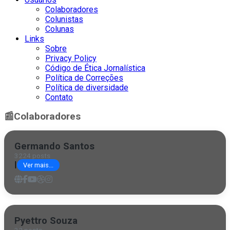
Colaboradores
Colunistas
Colunas
Links
Sobre
Privacy Policy
Código de Ética Jornalística
Política de Correções
Política de diversidade
Contato
📰
Colaboradores
Germando Santos
3224 posts
|
Ver mais...
Pyettro Souza