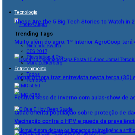
Tecnologia
These Are the 5 Big Tech Stories to Watch in 
Trending Tags
Muito além do agro: 1º Interior AgroCoop terá 
Nintendo Switch
CES 2017
Playstation 4 Pro
Mark Zuckerberg
Entretenimento
Todos
Jornal Aurora traz entrevista nesta terça (3
Famosos
Festival Sesc de Inverno com aulas-show de a
Cidac orienta população sobre proteção de da
Vacinação contra o HPV e queda da prevalência