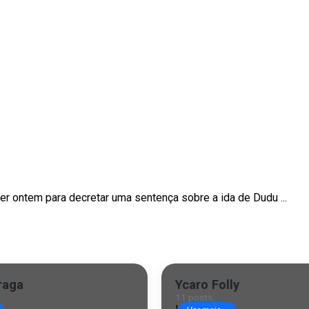
ter ontem para decretar uma sentença sobre a ida de Dudu ...
raga
Ycaro Folly
11 posts