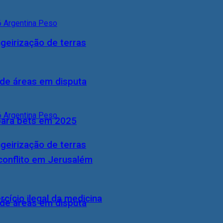
geirização de terras
 de áreas em disputa
 para bets em 2025
geirização de terras
conflito em Jerusalém
cício ilegal da medicina
 de áreas em disputa