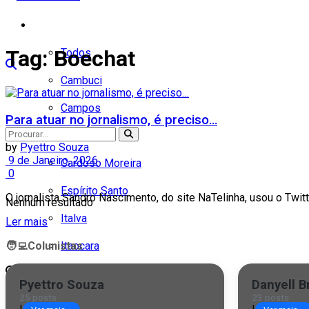
Cidades
Tag:
Boechat
Todos
Cambuci
Campos
Para atuar no jornalismo, é preciso…
Carapebus
by
Pyettro Souza
9 de Janeiro, 2026
Cardoso Moreira
0
Espírito Santo
O jornalista Sandro Nascimento, do site NaTelinha, usou o Twit
Nenhum resultado
Italva
Ler mais
🧑‍💻
Colunistas
Itaocara
Ver todos os resultados
Itaperuna
Pyettro Souza
Danyell B
25 posts
23 posts
Macaé