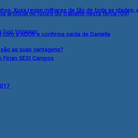
inhos, Xuxa reúne milhares de fãs de toda as idades,
a artificial no futuro do trabalho nesta terça (09)
l com a ADOR e confirma saída de Danielle
s são as suas vantagens?
o Firjan SESI Campos
2017