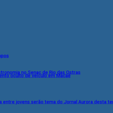
mpos
stronomia no Senac de Rio das Ostras
nto oculto de veículo em Macaé
 entre jovens serão tema do Jornal Aurora desta ter