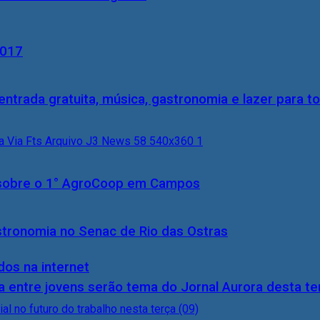
2017
entrada gratuita, música, gastronomia e lazer para to
0) sobre o 1° AgroCoop em Campos
stronomia no Senac de Rio das Ostras
dos na internet
 entre jovens serão tema do Jornal Aurora desta ter