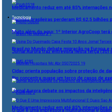
Medicamento reduz em até 85% internações no
Tecnologia
Famílias brasileiras perderam R$ 62,5 bilhões
Muito além do agro: 1º Interior AgroCoop terá 
Brasil no Mundo debate migração na Europa e 
Jornal Aurora traz entrevista nesta terça (3
Cidac orienta população sobre proteção de da
Rio concentra quase um terço de casos de exer
Jornal Aurora debate os impactos da inteligênci
Medicamento reduz em até 85% internações no
O que é uma impressora multifuncional e quai