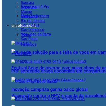
Itaocara
Playstation 4 Pro
Itaperuna
Macaé
Mark Zuckerberg
Quissamã
Rio de Janeiro
São Fidélis
Entretenimento
São Francisco
São João da Barra
Todos
São Paulo
Famosos
CDL pede solução para a falta de voos em Ca
Festival Sesc de Inverno com aulas-show de a
PRF apreende droga escondida em compartime
Inovação campista ganha palco global
Vacinação contra o HPV e queda da prevalência