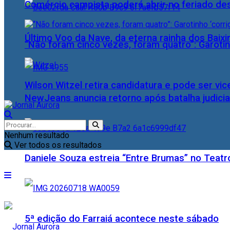
Comércio campista poderá abrir no feriado des
Último Voo da Nave, da eterna rainha dos Baix
“Não foram cinco vezes, foram quatro”: Garotin
Wilson Witzel retira candidatura e pode ser vic
NewJeans anuncia retorno após batalha judicia
Nenhum resultado
Ver todos os resultados
Daniele Souza estreia “Entre Brumas” no Teatr
5ª edição do Farraiá acontece neste sábado