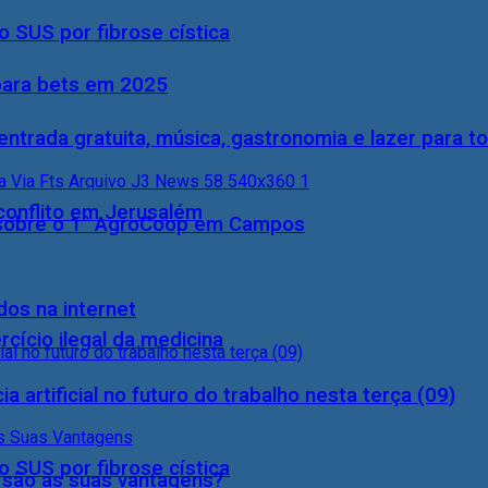
 SUS por fibrose cística
 para bets em 2025
entrada gratuita, música, gastronomia e lazer para to
conflito em Jerusalém
0) sobre o 1° AgroCoop em Campos
dos na internet
cício ilegal da medicina
a artificial no futuro do trabalho nesta terça (09)
 SUS por fibrose cística
s são as suas vantagens?