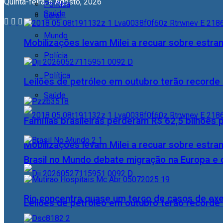
Quinta-feira, 6 Agosto, 2026
Política
Saúde
Geral
Mundo
Mobilizações levam Milei a recuar sobre estran
Polícia
Política
Leilões de petróleo em outubro terão recorde
Saúde
Famílias brasileiras perderam R$ 62,5 bilhões
Mobilizações levam Milei a recuar sobre estran
Brasil no Mundo debate migração na Europa e 
Rio concentra quase um terço de casos de exer
Leilões de petróleo em outubro terão recorde