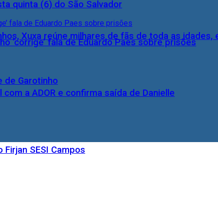
ta quinta (6) do São Salvador
inhos, Xuxa reúne milhares de fãs de toda as idades,
ho ‘corrige’ fala de Eduardo Paes sobre prisões
e de Garotinho
l com a ADOR e confirma saída de Danielle
o Firjan SESI Campos