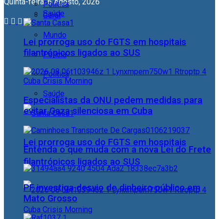
Quinta-feira, 6 Agosto, 2026
Política
Saúde
Geral
Mundo
Lei prorroga uso do FGTS em hospitais
filantrópicos ligados ao SUS
Polícia
Política
Saúde
Especialistas da ONU pedem medidas para
evitar Gaza silenciosa em Cuba
Lei prorroga uso do FGTS em hospitais
Entenda o que muda com a nova Lei do Frete
filantrópicos ligados ao SUS
PF investiga desvio de dinheiro público em
Mato Grosso