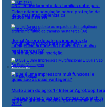
CNC: endividamento das famílias sobe para
Cidac orienta população sobre proteção de
82%, mas inadimplência cai
dados na internet
Jornal Aurora debate os impactos da
Prouni abre prazo para comprovar
inteligência artificial no futuro do trabalho
nesta terça (09)
informações da inscrição
Tecnologia
O que é uma impressora multifuncional e
quais são as suas vantagens?
Muito além do agro: 1º Interior AgroCoop terá
These Are the 5 Big Tech Stories to Watch in
entrada gratuita, música, gastronomia e lazer
2017