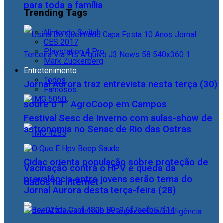
para toda a família
Trending Tags
Nintendo Switch
CES 2017
Playstation 4 Pro
Mark Zuckerberg
Entretenimento
Todos
Jornal Aurora traz entrevista nesta terça (30)
Famosos
sobre o 1° AgroCoop em Campos
Festival Sesc de Inverno com aulas-show de
astronomia no Senac de Rio das Ostras
Cidac orienta população sobre proteção de
Vacinação contra o HPV e queda da
prevalência entre jovens serão tema do
dados na internet
Jornal Aurora desta terça-feira (28)