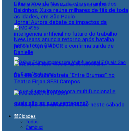
Último Voo da Nave, da eterna rainha dos
Baixinhos, Xuxa reúne milhares de fãs de toda
as idades, em São Paulo
Jornal Aurora debate os impactos da
inteligência artificial no futuro do trabalho
NewJeans anuncia retorno após batalha
nesta terça (09)
judicial com a ADOR e confirma saída de
Danielle
Daniele Souza estreia “Entre Brumas” no
Teatro Firjan SESI Campos
O que é uma impressora multifuncional e
quais são as suas vantagens?
5ª edição do Farraiá acontece neste sábado
Cidades
Todos
Cambuci