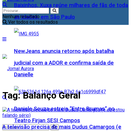
Baixinhos, Xuxa reúne milhares de fãs de toda
as idades, em São Paulo
Nenhum resultado
Ver todos os resultados
NewJeans anuncia retorno após batalha
judicial com a ADOR e confirma saída de
Danielle
Tag:
Balanço Geral
Daniele Souza estreia “Entre Brumas” no
Teatro Firjan SESI Campos
A televisão precisa de mais Dudus Camargos (e