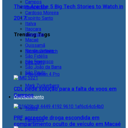
Campos
These Are the 5 Big Tech Stories to Watch in
Carapebus
Cardoso Moreira
2017
Espírito Santo
Italva
Itaocara
Trending Tags
Itaperuna
Macaé
Quissamã
Rio de Janeiro
Nintendo Switch
São Fidélis
São Francisco
CES 2017
São João da Barra
São Paulo
Playstation 4 Pro
Mark Zuckerberg
CDL pede solução para a falta de voos em
Campos
Entretenimento
Todos
PRF apreende droga escondida em
Famosos
compartimento oculto de veículo em Macaé