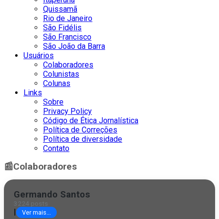
Quissamã
Rio de Janeiro
São Fidélis
São Francisco
São João da Barra
Usuários
Colaboradores
Colunistas
Colunas
Links
Sobre
Privacy Policy
Código de Ética Jornalística
Política de Correções
Política de diversidade
Contato
📰
Colaboradores
Germando Santos
3224 posts
|
Ver mais...