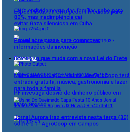
CNC: endividamento das famílias sobe para
Especialistas da ONU pedem medidas para
82%, mas inadimplência cai
evitar Gaza silenciosa em Cuba
Prouni abre prazo para comprovar
informações da inscrição
Entenda o que muda com a nova Lei do Frete
Tecnologia
Muito além do agro: 1º Interior AgroCoop terá
entrada gratuita, música, gastronomia e lazer
para toda a família
PF investiga desvio de dinheiro público em
Mato Grosso
Jornal Aurora traz entrevista nesta terça (30)
sobre o 1° AgroCoop em Campos