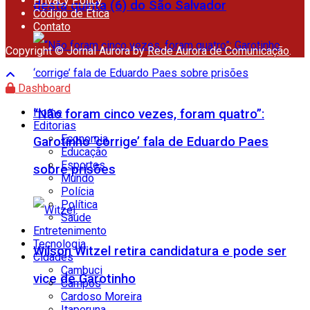
Privacy Policy
desta quinta (6) do São Salvador
Código de Ética
Contato
Copyright © Jornal Aurora by
Rede Aurora de Comunicação
.
Dashboard
Home
“Não foram cinco vezes, foram quatro”:
Editorias
Economia
Garotinho ‘corrige’ fala de Eduardo Paes
Educação
Esportes
sobre prisões
Mundo
Polícia
Política
Saúde
Entretenimento
Tecnologia
Wilson Witzel retira candidatura e pode ser
Cidades
Cambuci
vice de Garotinho
Campos
Cardoso Moreira
Itaperuna