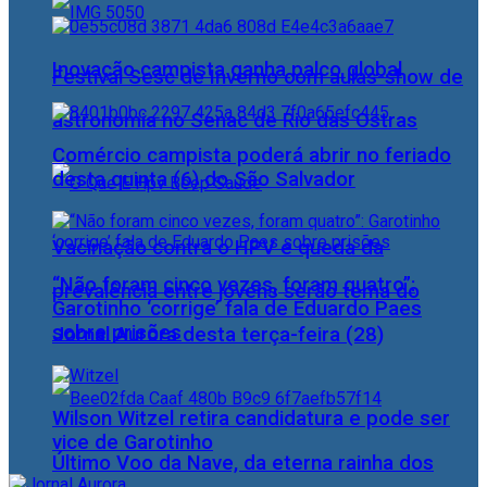
Inovação campista ganha palco global
Festival Sesc de Inverno com aulas-show de
astronomia no Senac de Rio das Ostras
Comércio campista poderá abrir no feriado
desta quinta (6) do São Salvador
Vacinação contra o HPV e queda da
“Não foram cinco vezes, foram quatro”:
prevalência entre jovens serão tema do
Garotinho ‘corrige’ fala de Eduardo Paes
sobre prisões
Jornal Aurora desta terça-feira (28)
Wilson Witzel retira candidatura e pode ser
vice de Garotinho
Último Voo da Nave, da eterna rainha dos