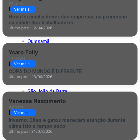
23 posts
Itaocara
|
Ver mais...
Itaperuna
Nova lei amplia dever das empresas na promoção
da saúde dos trabalhadores
Último post: 12/04/2026
Macaé
Quissamã
Ycaro Folly
Rio de Janeiro
11 posts
|
Ver mais...
São Fidélis
COPA DO MUNDO É DIFERENTE
Último post: 13/06/2026
São Francisco
São João da Barra
Vanessa Nascimento
São Paulo
4 posts
|
Ver mais...
Inverno: Cães e gatos merecem atenção durante
clima frio e tempo seco
Último post: 31/07/2026
CDL pede solução para a falta de voos em