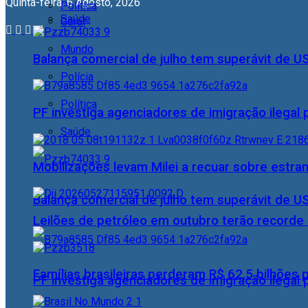
Quinta-feira, 6 Agosto, 2026
Política
Saúde
Geral
Mundo
Balança comercial de julho tem superávit de U
Polícia
Política
PF investiga agenciadores de imigração ilegal
Saúde
Mobilizações levam Milei a recuar sobre estran
Balança comercial de julho tem superávit de U
Leilões de petróleo em outubro terão recorde
Famílias brasileiras perderam R$ 62,5 bilhões
PF investiga agenciadores de imigração ilegal