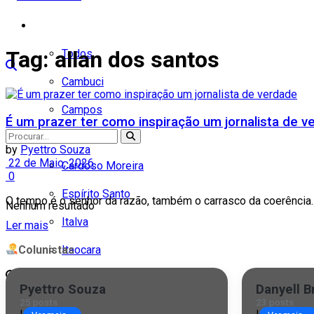
Cidades
Tag:
allan dos santos
Todos
Cambuci
Campos
É um prazer ter como inspiração um jornalista de v
Carapebus
by
Pyettro Souza
22 de Maio, 2026
Cardoso Moreira
0
Espírito Santo
O tempo é o senhor da razão, também o carrasco da coerência.
Nenhum resultado
Italva
Ler mais
Colunistas
Itaocara
Ver todos os resultados
Itaperuna
Pyettro Souza
Danyell B
25 posts
23 posts
Macaé