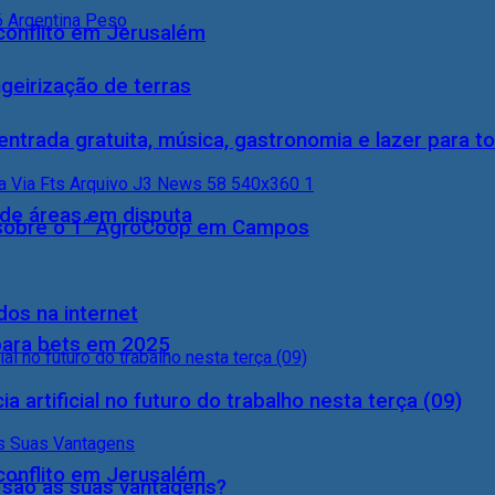
conflito em Jerusalém
geirização de terras
entrada gratuita, música, gastronomia e lazer para to
 de áreas em disputa
0) sobre o 1° AgroCoop em Campos
dos na internet
 para bets em 2025
a artificial no futuro do trabalho nesta terça (09)
conflito em Jerusalém
s são as suas vantagens?