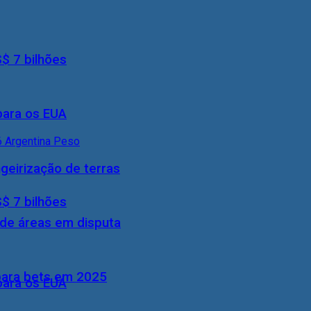
S$ 7 bilhões
 para os EUA
geirização de terras
S$ 7 bilhões
 de áreas em disputa
 para bets em 2025
 para os EUA