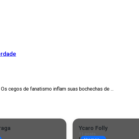
erdade
 Os cegos de fanatismo inflam suas bochechas de ...
raga
Ycaro Folly
11 posts