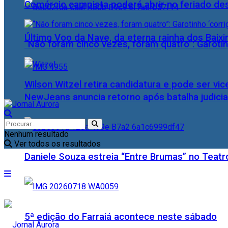
Comércio campista poderá abrir no feriado des
Último Voo da Nave, da eterna rainha dos Baix
“Não foram cinco vezes, foram quatro”: Garotin
Wilson Witzel retira candidatura e pode ser vic
NewJeans anuncia retorno após batalha judicia
Nenhum resultado
Ver todos os resultados
Daniele Souza estreia “Entre Brumas” no Teatr
5ª edição do Farraiá acontece neste sábado