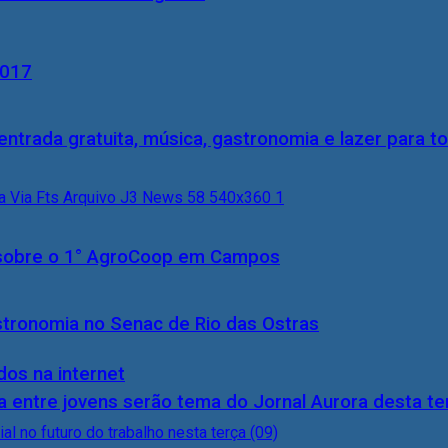
2017
entrada gratuita, música, gastronomia e lazer para to
0) sobre o 1° AgroCoop em Campos
stronomia no Senac de Rio das Ostras
dos na internet
 entre jovens serão tema do Jornal Aurora desta ter