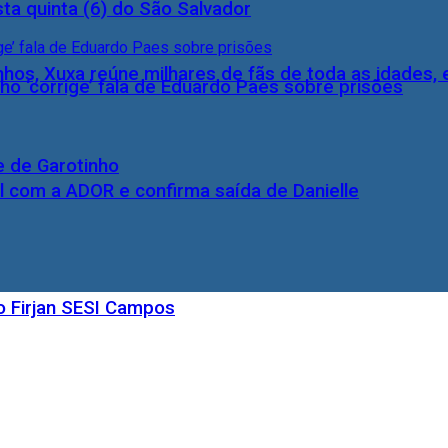
ta quinta (6) do São Salvador
inhos, Xuxa reúne milhares de fãs de toda as idades,
ho ‘corrige’ fala de Eduardo Paes sobre prisões
e de Garotinho
l com a ADOR e confirma saída de Danielle
o Firjan SESI Campos