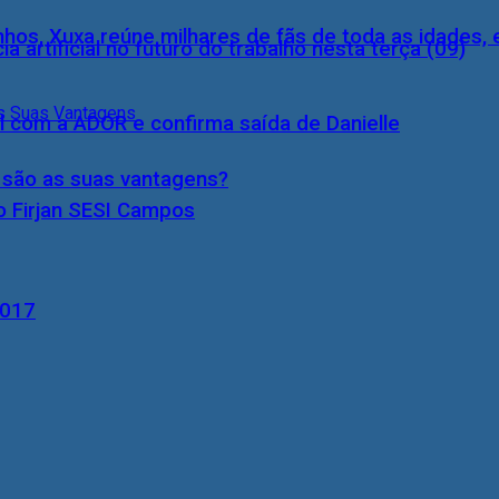
inhos, Xuxa reúne milhares de fãs de toda as idades,
a artificial no futuro do trabalho nesta terça (09)
l com a ADOR e confirma saída de Danielle
s são as suas vantagens?
o Firjan SESI Campos
2017