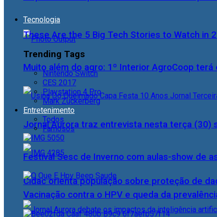
Tecnologia
These Are the 5 Big Tech Stories to Watch in 
Trending Tags
Muito além do agro: 1º Interior AgroCoop terá 
Nintendo Switch
CES 2017
Playstation 4 Pro
Mark Zuckerberg
Entretenimento
Todos
Jornal Aurora traz entrevista nesta terça (3
Famosos
Festival Sesc de Inverno com aulas-show de a
Cidac orienta população sobre proteção de da
Vacinação contra o HPV e queda da prevalência