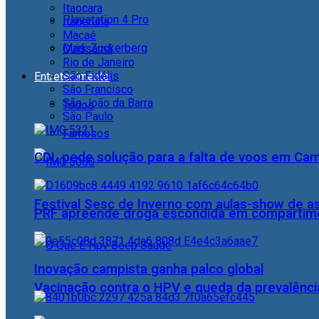
Itaocara
Playstation 4 Pro
Itaperuna
Macaé
Mark Zuckerberg
Quissamã
Rio de Janeiro
São Fidélis
Entretenimento
São Francisco
São João da Barra
Todos
São Paulo
Famosos
CDL pede solução para a falta de voos em Ca
Festival Sesc de Inverno com aulas-show de a
PRF apreende droga escondida em compartime
Inovação campista ganha palco global
Vacinação contra o HPV e queda da prevalência