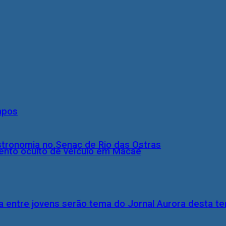
mpos
stronomia no Senac de Rio das Ostras
nto oculto de veículo em Macaé
 entre jovens serão tema do Jornal Aurora desta ter