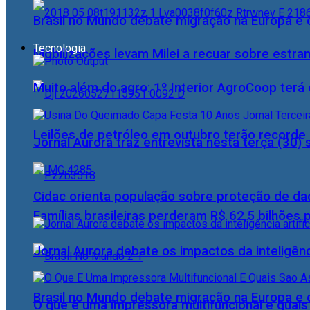
Brasil no Mundo debate migração na Europa e 
Tecnologia
Mobilizações levam Milei a recuar sobre estran
Muito além do agro: 1º Interior AgroCoop terá 
Leilões de petróleo em outubro terão recorde
Jornal Aurora traz entrevista nesta terça (3
Cidac orienta população sobre proteção de da
Famílias brasileiras perderam R$ 62,5 bilhões
Jornal Aurora debate os impactos da inteligênci
Brasil no Mundo debate migração na Europa e 
O que é uma impressora multifuncional e quai