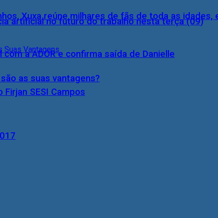
inhos, Xuxa reúne milhares de fãs de toda as idades,
a artificial no futuro do trabalho nesta terça (09)
l com a ADOR e confirma saída de Danielle
s são as suas vantagens?
o Firjan SESI Campos
2017