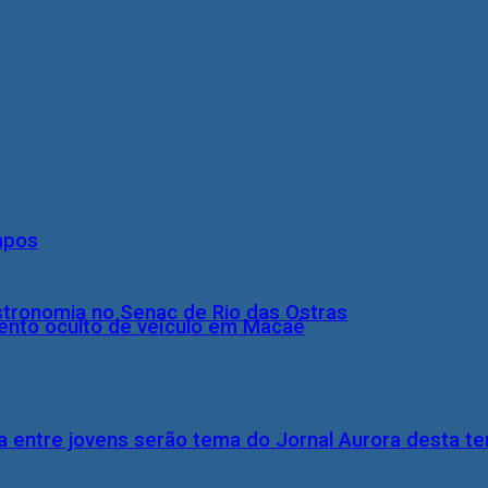
mpos
stronomia no Senac de Rio das Ostras
nto oculto de veículo em Macaé
 entre jovens serão tema do Jornal Aurora desta ter