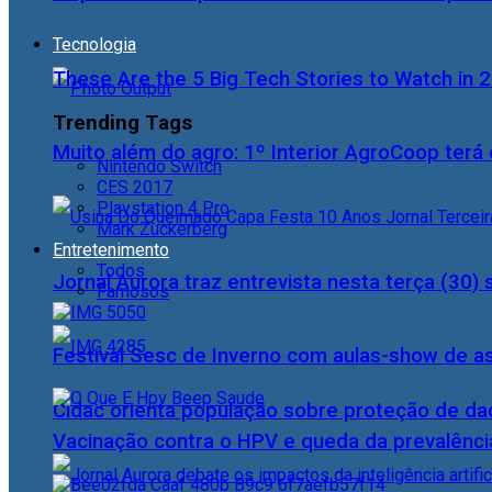
Tecnologia
These Are the 5 Big Tech Stories to Watch in 
Trending Tags
Muito além do agro: 1º Interior AgroCoop terá 
Nintendo Switch
CES 2017
Playstation 4 Pro
Mark Zuckerberg
Entretenimento
Todos
Jornal Aurora traz entrevista nesta terça (3
Famosos
Festival Sesc de Inverno com aulas-show de a
Cidac orienta população sobre proteção de da
Vacinação contra o HPV e queda da prevalência