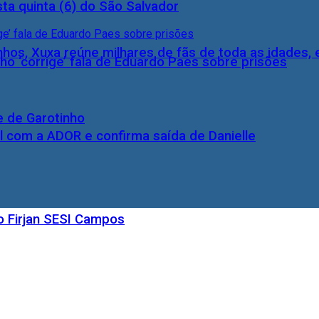
ta quinta (6) do São Salvador
inhos, Xuxa reúne milhares de fãs de toda as idades,
ho ‘corrige’ fala de Eduardo Paes sobre prisões
e de Garotinho
l com a ADOR e confirma saída de Danielle
o Firjan SESI Campos