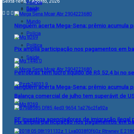
Sexta-feira, 7 Agosto, 2026
Política
Saúde
Geral
Mundo
Ninguém acerta Mega-Sena; prêmio acumula p
Polícia
Política
Pix amplia participação nos pagamentos em ba
Saúde
Petrobras tem lucro líquido de R$ 52,4 bi no s
Ninguém acerta Mega-Sena; prêmio acumula p
Balança comercial de julho tem superávit de U
PF investiga agenciadores de imigração ilegal
Pix amplia participação nos pagamentos em ba