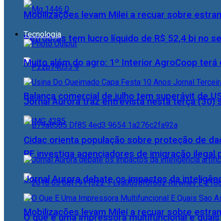
Mobilizações levam Milei a recuar sobre estran
Tecnologia
Petrobras tem lucro líquido de R$ 52,4 bi no s
Muito além do agro: 1º Interior AgroCoop terá 
Balança comercial de julho tem superávit de U
Jornal Aurora traz entrevista nesta terça (3
Cidac orienta população sobre proteção de da
PF investiga agenciadores de imigração ilegal
Jornal Aurora debate os impactos da inteligênci
Mobilizações levam Milei a recuar sobre estran
O que é uma impressora multifuncional e quai