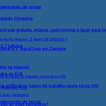
geirização de terras
egundo trimestre
entrada gratuita, música, gastronomia e lazer para to
S$ 7 bilhões
0) sobre o 1° AgroCoop em Campos
dos na internet
 para os EUA
a artificial no futuro do trabalho nesta terça (09)
geirização de terras
s são as suas vantagens?