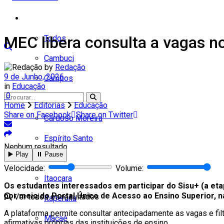
Cidades
MEC libera consulta a vagas no
Todos
Cambuci
by
Redação
9 de Junho, 2026
Campos
in
Educação
0
Carapebus
Home
Editorias
Educação
Share on Facebook
Share on Twitter
Cardoso Moreira
Espírito Santo
Nenhum resultado
▶️ Play
⏸️ Pause
Italva
Velocidade:
Volume:
Itaocara
Os estudantes interessados em participar do Sisu+ (a eta
por meio do Portal Único de Acesso ao Ensino Superior, na
Ver todos os resultados
Itaperuna
A plataforma permite consultar antecipadamente as vagas e filt
Macaé
afirmativas próprias das instituições de ensino.