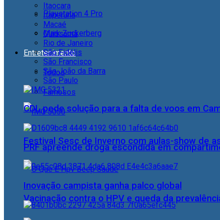
Itaocara
Playstation 4 Pro
Itaperuna
Macaé
Mark Zuckerberg
Quissamã
Rio de Janeiro
São Fidélis
Entretenimento
São Francisco
São João da Barra
Todos
São Paulo
Famosos
CDL pede solução para a falta de voos em Ca
Festival Sesc de Inverno com aulas-show de a
PRF apreende droga escondida em compartime
Inovação campista ganha palco global
Vacinação contra o HPV e queda da prevalência