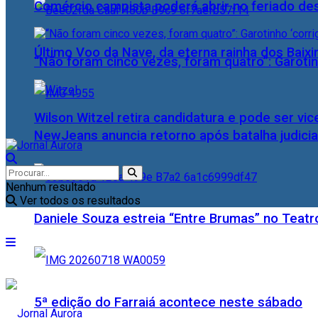
Comércio campista poderá abrir no feriado des
Último Voo da Nave, da eterna rainha dos Baix
“Não foram cinco vezes, foram quatro”: Garotin
Wilson Witzel retira candidatura e pode ser vic
NewJeans anuncia retorno após batalha judicia
Nenhum resultado
Ver todos os resultados
Daniele Souza estreia “Entre Brumas” no Teatr
5ª edição do Farraiá acontece neste sábado