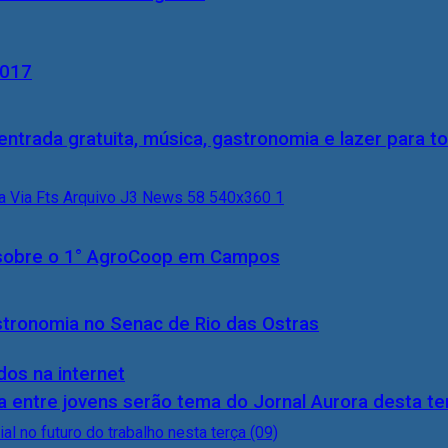
2017
entrada gratuita, música, gastronomia e lazer para to
0) sobre o 1° AgroCoop em Campos
stronomia no Senac de Rio das Ostras
dos na internet
 entre jovens serão tema do Jornal Aurora desta ter