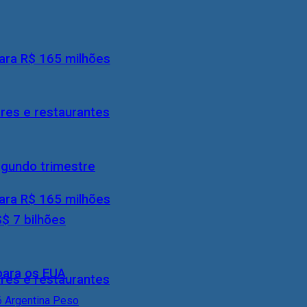
ara R$ 165 milhões
res e restaurantes
egundo trimestre
ara R$ 165 milhões
S$ 7 bilhões
 para os EUA
res e restaurantes