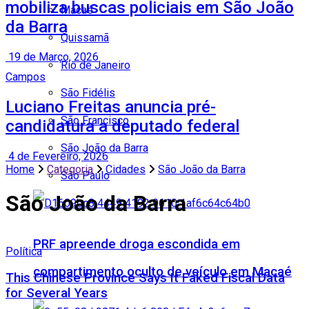
mobiliza buscas policiais em São João
Macaé
da Barra
Quissamã
19 de Março, 2026
Rio de Janeiro
Campos
São Fidélis
Luciano Freitas anuncia pré-
São Francisco
candidatura a deputado federal
São João da Barra
4 de Fevereiro, 2026
Home
Categoria
Cidades
São João da Barra
São Paulo
São João da Barra
PRF apreende droga escondida em
Política
compartimento oculto de veículo em Macaé
This Chinese Province Says It Faked Fiscal Data
for Several Years