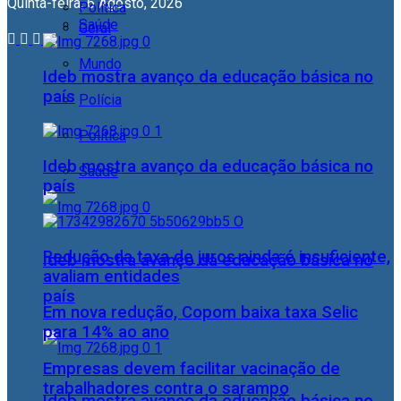
Quinta-feira, 6 Agosto, 2026
Política
Saúde
Geral
Mundo
Ideb mostra avanço da educação básica no
país
Polícia
Política
Ideb mostra avanço da educação básica no
Saúde
país
Redução da taxa de juros ainda é insuficiente,
Ideb mostra avanço da educação básica no
avaliam entidades
país
Em nova redução, Copom baixa taxa Selic
para 14% ao ano
Empresas devem facilitar vacinação de
trabalhadores contra o sarampo