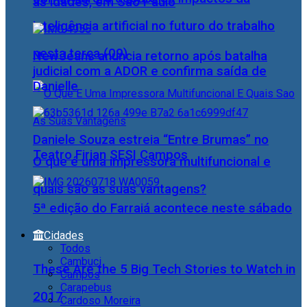
as idades, em São Paulo
inteligência artificial no futuro do trabalho
nesta terça (09)
NewJeans anuncia retorno após batalha
judicial com a ADOR e confirma saída de
Danielle
Daniele Souza estreia “Entre Brumas” no
Teatro Firjan SESI Campos
O que é uma impressora multifuncional e
quais são as suas vantagens?
5ª edição do Farraiá acontece neste sábado
Cidades
Todos
Cambuci
These Are the 5 Big Tech Stories to Watch in
Campos
Carapebus
2017
Cardoso Moreira