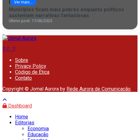
|
Ver mais...
Municípios ficam mais pobres enquanto políticos
sustentam narrativas fantasiosas
Último post: 17/06/2025
Sobre
Privacy Policy
Código de Ética
Contato
Copyright © Jornal Aurora by
Rede Aurora de Comunicação
.
Dashboard
Home
Editorias
Economia
Educação