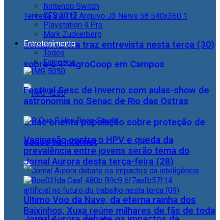
Nintendo Switch
CES 2017
Playstation 4 Pro
Mark Zuckerberg
Entretenimento
Jornal Aurora traz entrevista nesta terça (30)
Todos
Famosos
sobre o 1° AgroCoop em Campos
Festival Sesc de Inverno com aulas-show de
astronomia no Senac de Rio das Ostras
Cidac orienta população sobre proteção de
Vacinação contra o HPV e queda da
dados na internet
prevalência entre jovens serão tema do
Jornal Aurora desta terça-feira (28)
Último Voo da Nave, da eterna rainha dos
Baixinhos, Xuxa reúne milhares de fãs de toda
Jornal Aurora debate os impactos da