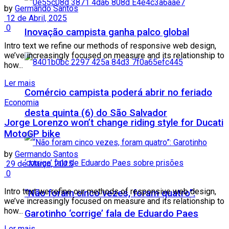
by
Germando Santos
12 de Abril, 2025
0
Inovação campista ganha palco global
Intro text we refine our methods of responsive web design,
we’ve increasingly focused on measure and its relationship to
how...
Ler mais
Comércio campista poderá abrir no feriado
Economia
desta quinta (6) do São Salvador
Jorge Lorenzo won’t change riding style for Ducati
MotoGP bike
by
Germando Santos
29 de Março, 2025
0
Intro text we refine our methods of responsive web design,
“Não foram cinco vezes, foram quatro”:
we’ve increasingly focused on measure and its relationship to
how...
Garotinho ‘corrige’ fala de Eduardo Paes
Ler mais