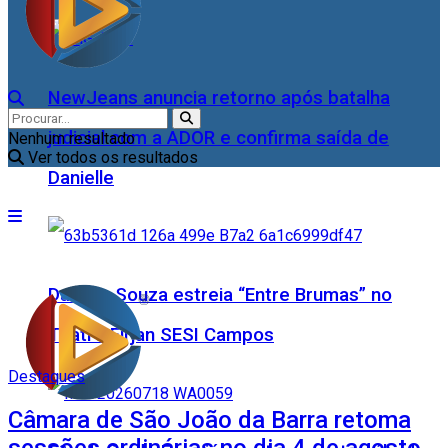
NewJeans anuncia retorno após batalha
judicial com a ADOR e confirma saída de
Nenhum resultado
Ver todos os resultados
Danielle
Daniele Souza estreia “Entre Brumas” no
Teatro Firjan SESI Campos
Destaques
Câmara de São João da Barra retoma
sessões ordinárias no dia 4 de agosto