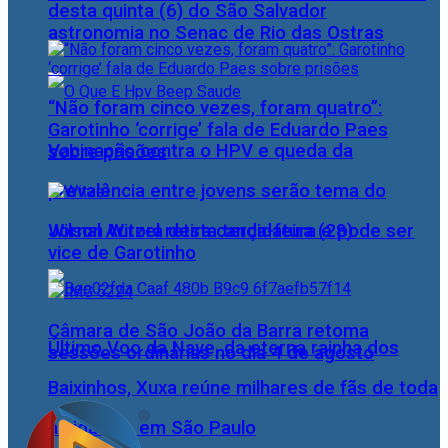
desta quinta (6) do São Salvador
astronomia no Senac de Rio das Ostras
“Não foram cinco vezes, foram quatro”:
Garotinho ‘corrige’ fala de Eduardo Paes
Vacinação contra o HPV e queda da
sobre prisões
prevalência entre jovens serão tema do
Wilson Witzel retira candidatura e pode ser
Jornal Aurora desta terça-feira (28)
vice de Garotinho
Câmara de São João da Barra retoma
Último Voo da Nave, da eterna rainha dos
sessões ordinárias no dia 4 de agosto
Baixinhos, Xuxa reúne milhares de fãs de toda
as idades, em São Paulo