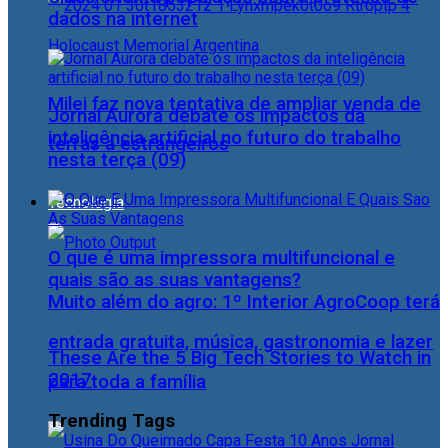
dados na internet
Milei faz nova tentativa de ampliar venda de
Jornal Aurora debate os impactos da
inteligência artificial no futuro do trabalho
terras a estrangeiros
nesta terça (09)
Tecnologia
O que é uma impressora multifuncional e
quais são as suas vantagens?
Muito além do agro: 1º Interior AgroCoop terá
entrada gratuita, música, gastronomia e lazer
These Are the 5 Big Tech Stories to Watch in
2017
para toda a família
Trending Tags