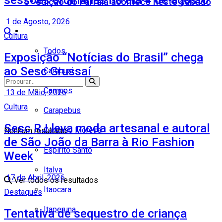
5ª edição do Farraiá acontece neste sábado
1 de Agosto, 2026
Cidades
Cultura
Todos
Exposição “Notícias do Brasil” chega
ao Sesc Grussaí
Cambuci
Campos
13 de Maio, 2026
Cultura
Carapebus
Sesc RJ leva moda artesanal e autoral
Cardoso Moreira
Nenhum resultado
de São João da Barra à Rio Fashion
Espírito Santo
Week
Italva
17 de Abril, 2026
Ver todos os resultados
Itaocara
Destaques
Itaperuna
Tentativa de sequestro de criança