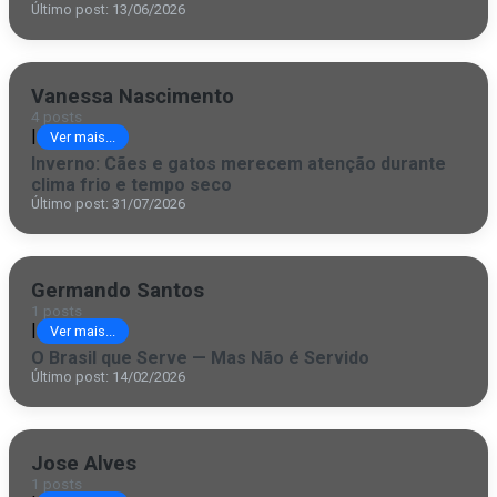
Último post: 13/06/2026
Vanessa Nascimento
4 posts
|
Ver mais...
Inverno: Cães e gatos merecem atenção durante
clima frio e tempo seco
Último post: 31/07/2026
Germando Santos
1 posts
|
Ver mais...
O Brasil que Serve — Mas Não é Servido
Último post: 14/02/2026
Jose Alves
1 posts