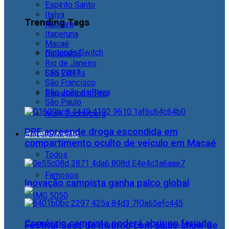
Espírito Santo
Italva
Trending Tags
Itaocara
Itaperuna
Macaé
Nintendo Switch
Quissamã
Rio de Janeiro
CES 2017
São Fidélis
São Francisco
São João da Barra
Playstation 4 Pro
São Paulo
Mark Zuckerberg
PRF apreende droga escondida em
Entretenimento
compartimento oculto de veículo em Macaé
Todos
Famosos
Inovação campista ganha palco global
Comércio campista poderá abrir no feriado
Festival Sesc de Inverno com aulas-show de