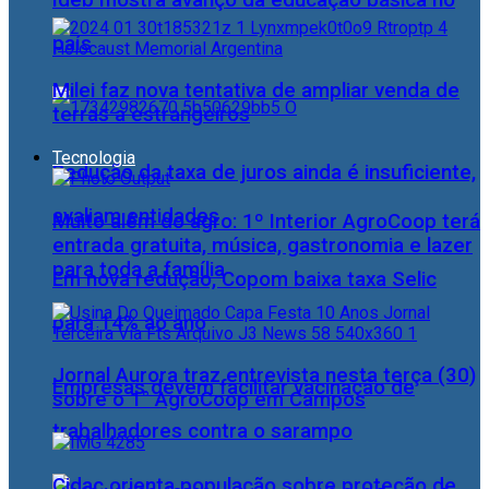
Ideb mostra avanço da educação básica no
país
Milei faz nova tentativa de ampliar venda de
terras a estrangeiros
Tecnologia
Redução da taxa de juros ainda é insuficiente,
avaliam entidades
Muito além do agro: 1º Interior AgroCoop terá
entrada gratuita, música, gastronomia e lazer
para toda a família
Em nova redução, Copom baixa taxa Selic
para 14% ao ano
Jornal Aurora traz entrevista nesta terça (30)
Empresas devem facilitar vacinação de
sobre o 1° AgroCoop em Campos
trabalhadores contra o sarampo
Cidac orienta população sobre proteção de