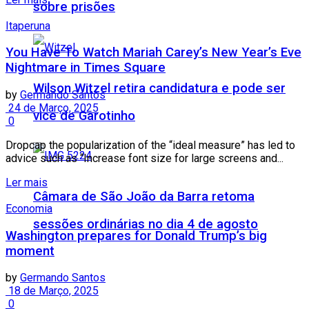
sobre prisões
Itaperuna
You Have To Watch Mariah Carey’s New Year’s Eve
Nightmare in Times Square
Wilson Witzel retira candidatura e pode ser
by
Germando Santos
24 de Março, 2025
vice de Garotinho
0
Dropcap the popularization of the “ideal measure” has led to
advice such as “Increase font size for large screens and...
Ler mais
Câmara de São João da Barra retoma
Economia
sessões ordinárias no dia 4 de agosto
Washington prepares for Donald Trump’s big
moment
by
Germando Santos
18 de Março, 2025
0