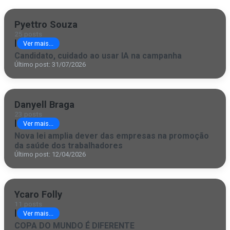
Pyettro Souza
25 posts
|
Ver mais...
Candidato, cuidado ao usar IA na campanha
Último post: 31/07/2026
Danyell Braga
23 posts
|
Ver mais...
Nova lei amplia dever das empresas na promoção
da saúde dos trabalhadores
Último post: 12/04/2026
Ycaro Folly
11 posts
|
Ver mais...
COPA DO MUNDO É DIFERENTE