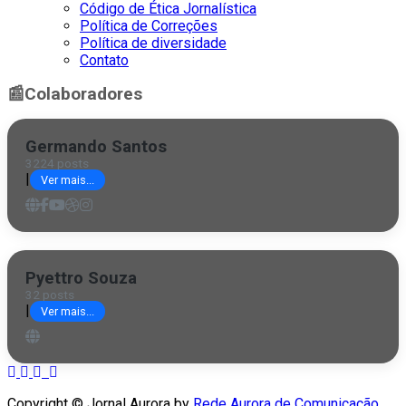
Código de Ética Jornalística
Política de Correções
Política de diversidade
Contato
📰
Colaboradores
Germando Santos
3224 posts
|
Ver mais...
Pyettro Souza
32 posts
|
Ver mais...
Copyright © Jornal Aurora by
Rede Aurora de Comunicação
.