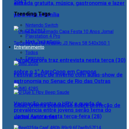
2017
entrada gratuita, música, gastronomia e lazer
Trending Tags
para toda a família
Nintendo Switch
CES 2017
Playstation 4 Pro
Mark Zuckerberg
Entretenimento
Todos
Famosos
Jornal Aurora traz entrevista nesta terça (30)
sobre o 1° AgroCoop em Campos
Festival Sesc de Inverno com aulas-show de
astronomia no Senac de Rio das Ostras
Vacinação contra o HPV e queda da
Cidac orienta população sobre proteção de
prevalência entre jovens serão tema do
Jornal Aurora desta terça-feira (28)
dados na internet