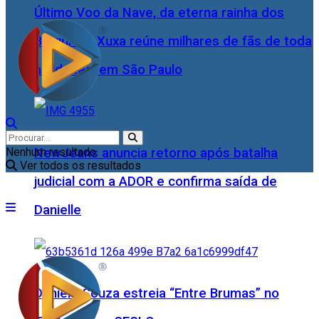
Último Voo da Nave, da eterna rainha dos
Baixinhos, Xuxa reúne milhares de fãs de toda
as idades, em São Paulo
NewJeans anuncia retorno após batalha
Nenhum resultado
Ver todos os resultados
judicial com a ADOR e confirma saída de
Danielle
Daniele Souza estreia “Entre Brumas” no