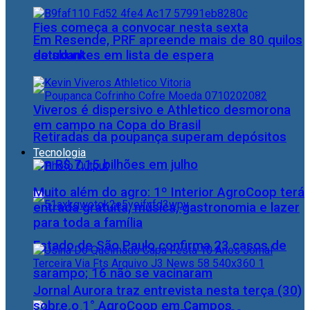
Fies começa a convocar nesta sexta
Em Resende, PRF apreende mais de 80 quilos
estudantes em lista de espera
de skunk
Viveros é dispersivo e Athletico desmorona
em campo na Copa do Brasil
Retiradas da poupança superam depósitos
Tecnologia
em R$ 7,15 bilhões em julho
Muito além do agro: 1º Interior AgroCoop terá
entrada gratuita, música, gastronomia e lazer
para toda a família
Estado de São Paulo confirma 23 casos de
sarampo; 16 não se vacinaram
Jornal Aurora traz entrevista nesta terça (30)
sobre o 1° AgroCoop em Campos