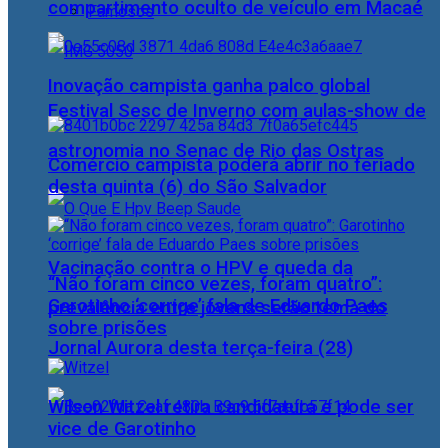
compartimento oculto de veículo em Macaé
Famosos
Inovação campista ganha palco global
Festival Sesc de Inverno com aulas-show de
astronomia no Senac de Rio das Ostras
Comércio campista poderá abrir no feriado
desta quinta (6) do São Salvador
Vacinação contra o HPV e queda da
“Não foram cinco vezes, foram quatro”:
Garotinho ‘corrige’ fala de Eduardo Paes
prevalência entre jovens serão tema do
sobre prisões
Jornal Aurora desta terça-feira (28)
Wilson Witzel retira candidatura e pode ser
vice de Garotinho