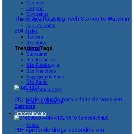
Cambuci
Campos
Carapebus
These Are the 5 Big Tech Stories to Watch in
Cardoso Moreira
Espírito Santo
2017
Italva
Itaocara
Itaperuna
Trending Tags
Macaé
Quissamã
Rio de Janeiro
São Fidélis
Nintendo Switch
São Francisco
São João da Barra
CES 2017
São Paulo
Playstation 4 Pro
CDL pede solução para a falta de voos em
Mark Zuckerberg
Campos
Entretenimento
Todos
PRF apreende droga escondida em