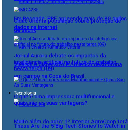
Em Resende, PRF apreende mais de 80 quilos
Cidac orienta população sobre proteção de
dados na internet
de skunk
Jornal Aurora debate os impactos da
inteligência artificial no futuro do trabalho
Viveros é dispersivo e Athletico desmorona
nesta terça (09)
em campo na Copa do Brasil
Tecnologia
O que é uma impressora multifuncional e
quais são as suas vantagens?
Muito além do agro: 1º Interior AgroCoop terá
These Are the 5 Big Tech Stories to Watch in