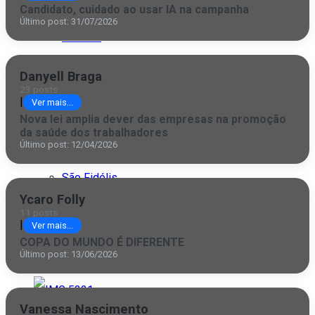
Italva
Candidato, cuidado ao usar IA na campanha
Último post: 31/07/2026
Itaocara
Itaperuna
Danyell Braga
23 posts
Macaé
|
Ver mais...
Nova lei amplia dever das empresas na promoção
Quissamã
da saúde dos trabalhadores
Último post: 12/04/2026
Rio de Janeiro
São Fidélis
Ycaro Folly
São Francisco
11 posts
|
Ver mais...
São João da Barra
COPA DO MUNDO É DIFERENTE
Último post: 13/06/2026
São Paulo
Vanessa Nascimento