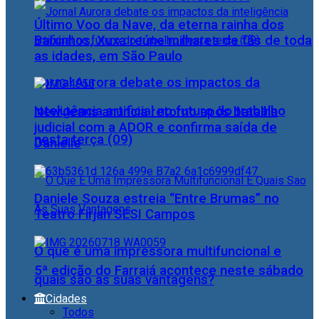
Último Voo da Nave, da eterna rainha dos
Baixinhos, Xuxa reúne milhares de fãs de toda
as idades, em São Paulo
Jornal Aurora debate os impactos da
inteligência artificial no futuro do trabalho
NewJeans anuncia retorno após batalha
judicial com a ADOR e confirma saída de
nesta terça (09)
Danielle
Daniele Souza estreia “Entre Brumas” no
Teatro Firjan SESI Campos
O que é uma impressora multifuncional e
5ª edição do Farraiá acontece neste sábado
quais são as suas vantagens?
Cidades
Todos