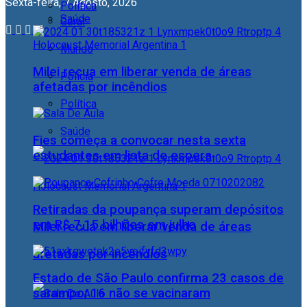
Sexta-feira, 7 Agosto, 2026
Política
Saúde
Geral
Mundo
Milei recua em liberar venda de áreas
Polícia
afetadas por incêndios
Política
Saúde
Fies começa a convocar nesta sexta
estudantes em lista de espera
Retiradas da poupança superam depósitos
em R$ 7,15 bilhões em julho
Milei recua em liberar venda de áreas
afetadas por incêndios
Estado de São Paulo confirma 23 casos de
sarampo; 16 não se vacinaram