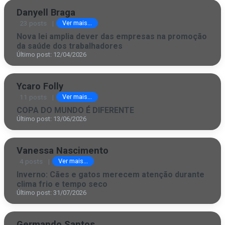
Danyell Braga
23 posts
|
Ver mais...
Nova lei amplia dever das empresas na promoção
da saúde dos trabalhadores
Último post: 12/04/2026
Ycaro Folly
11 posts
|
Ver mais...
COPA DO MUNDO É DIFERENTE
Último post: 13/06/2026
Vanessa Nascimento
4 posts
|
Ver mais...
Inverno: Cães e gatos merecem atenção durante
clima frio e tempo seco
Último post: 31/07/2026
Germando Santos