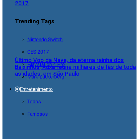
2017
Trending Tags
Nintendo Switch
CES 2017
Último Voo da Nave, da eterna rainha dos
Playstation 4 Pro
Baixinhos, Xuxa reúne milhares de fãs de toda
as idades, em São Paulo
Mark Zuckerberg
Entretenimento
Todos
Famosos