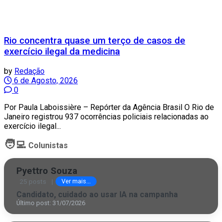
Rio concentra quase um terço de casos de
exercício ilegal da medicina
by
Redação
6 de Agosto, 2026
0
Por Paula Laboissière – Repórter da Agência Brasil O Rio de
Janeiro registrou 937 ocorrências policiais relacionadas ao
exercício ilegal...
🧑‍💻
Colunistas
Pyettro Souza
25 posts
|
Ver mais...
Candidato, cuidado ao usar IA na campanha
Último post: 31/07/2026