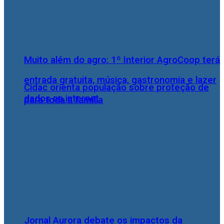
Muito além do agro: 1º Interior AgroCoop terá
entrada gratuita, música, gastronomia e lazer
Cidac orienta população sobre proteção de
dados na internet
para toda a família
Jornal Aurora debate os impactos da