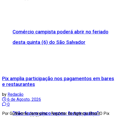
Comércio campista poderá abrir no feriado
desta quinta (6) do São Salvador
Pix amplia participação nos pagamentos em bares
e restaurantes
by
Redação
6 de Agosto, 2026
0
“Não foram cinco vezes, foram quatro”:
Por Guilherme Jeronymo - Repórter da Agência BrasilO Pix