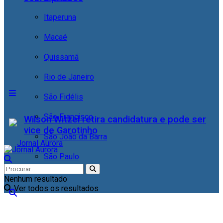
Itaperuna
Macaé
Quissamã
Rio de Janeiro
São Fidélis
São Francisco
Wilson Witzel retira candidatura e pode ser
vice de Garotinho
São João da Barra
São Paulo
Nenhum resultado
Ver todos os resultados