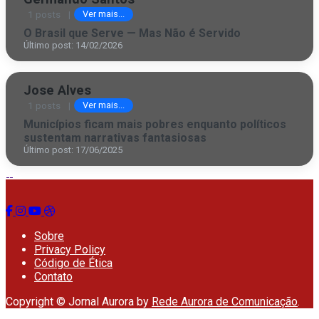
1 posts
|
Ver mais...
O Brasil que Serve — Mas Não é Servido
Último post: 14/02/2026
Jose Alves
1 posts
|
Ver mais...
Municípios ficam mais pobres enquanto políticos
sustentam narrativas fantasiosas
Último post: 17/06/2025
Sobre
Privacy Policy
Código de Ética
Contato
Copyright © Jornal Aurora by
Rede Aurora de Comunicação
.