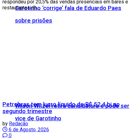
respondeu por 20,5% das vendas presenciais em bares e
Garotinho ‘corrige’ fala de Eduardo Paes
restaurantes do...
sobre prisões
Petrobras tem lucro líquido de R$ 52,4 bi no
Wilson Witzel retira candidatura e pode ser
segundo trimestre
vice de Garotinho
by
Redação
6 de Agosto, 2026
0