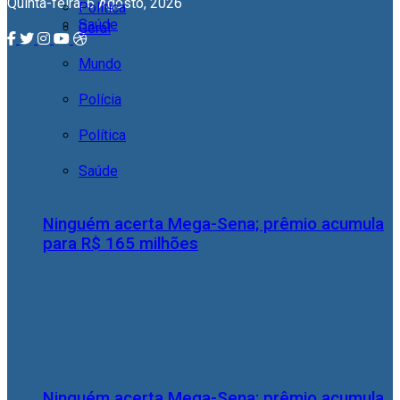
Quinta-feira, 6 Agosto, 2026
Política
Saúde
Geral
Mundo
Polícia
Política
Saúde
Ninguém acerta Mega-Sena; prêmio acumula
para R$ 165 milhões
Ninguém acerta Mega-Sena; prêmio acumula