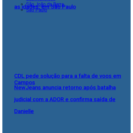
São João da Barra
as idades, em São Paulo
São Paulo
CDL pede solução para a falta de voos em
Campos
NewJeans anuncia retorno após batalha
judicial com a ADOR e confirma saída de
Danielle