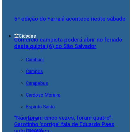
5ª edição do Farraiá acontece neste sábado
Cidades
Comércio campista poderá abrir no feriado
desta quinta (6) do São Salvador
Todos
Cambuci
Campos
Carapebus
Cardoso Moreira
Espírito Santo
“Não foram cinco vezes, foram quatro”:
Italva
Garotinho ‘corrige’ fala de Eduardo Paes
Itaocara
sobre prisões