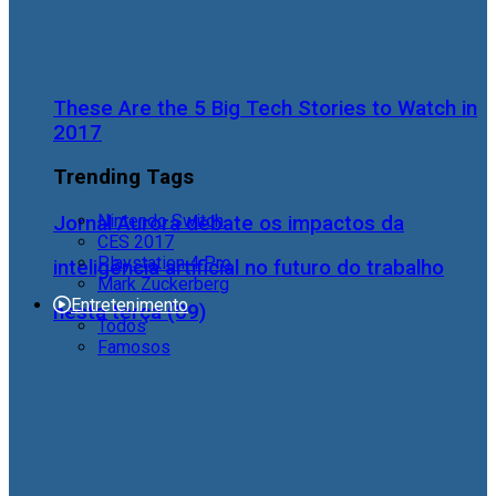
These Are the 5 Big Tech Stories to Watch in
2017
Trending Tags
Nintendo Switch
Jornal Aurora debate os impactos da
CES 2017
Playstation 4 Pro
inteligência artificial no futuro do trabalho
Mark Zuckerberg
Entretenimento
nesta terça (09)
Todos
Famosos