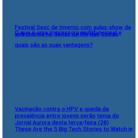
Festival Sesc de Inverno com aulas-show de
O que é uma impressora multifuncional e
astronomia no Senac de Rio das Ostras
quais são as suas vantagens?
Vacinação contra o HPV e queda da
prevalência entre jovens serão tema do
Jornal Aurora desta terça-feira (28)
These Are the 5 Big Tech Stories to Watch in