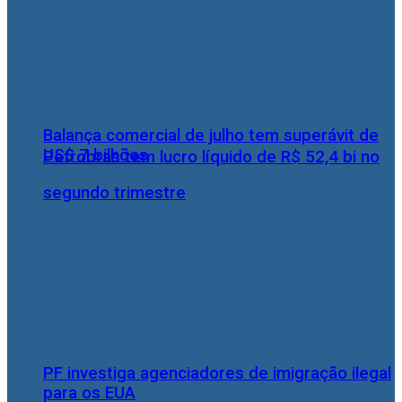
Balança comercial de julho tem superávit de
US$ 7 bilhões
Petrobras tem lucro líquido de R$ 52,4 bi no
segundo trimestre
PF investiga agenciadores de imigração ilegal
para os EUA