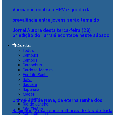
Vacinação contra o HPV e queda da
prevalência entre jovens serão tema do
Jornal Aurora desta terça-feira (28)
5ª edição do Farraiá acontece neste sábado
Cidades
Todos
Cambuci
Campos
Carapebus
Cardoso Moreira
Espírito Santo
Italva
Itaocara
Itaperuna
Macaé
Quissamã
Último Voo da Nave, da eterna rainha dos
Rio de Janeiro
São Fidélis
Baixinhos, Xuxa reúne milhares de fãs de toda
São Francisco