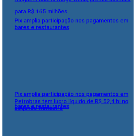
para R$ 165 milhões
Pix amplia participação nos pagamentos em
bares e restaurantes
Pix amplia participação nos pagamentos em
Petrobras tem lucro líquido de R$ 52,4 bi no
bares e restaurantes
segundo trimestre