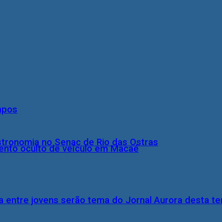
mpos
stronomia no Senac de Rio das Ostras
nto oculto de veículo em Macaé
 entre jovens serão tema do Jornal Aurora desta ter