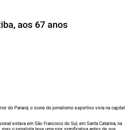
tiba, aos 67 anos
rior do Paraná, o ícone do jornalismo esportivo vivia na capital
ssional estava em São Francisco do Sul, em Santa Catarina, na
 mas o jornalista teve uma pior significativa antes de sua