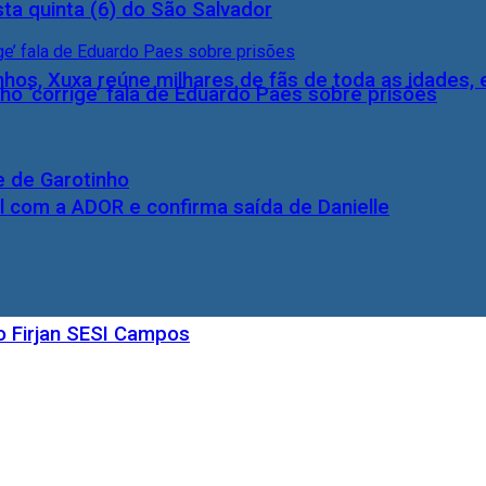
ta quinta (6) do São Salvador
inhos, Xuxa reúne milhares de fãs de toda as idades,
ho ‘corrige’ fala de Eduardo Paes sobre prisões
e de Garotinho
l com a ADOR e confirma saída de Danielle
o Firjan SESI Campos