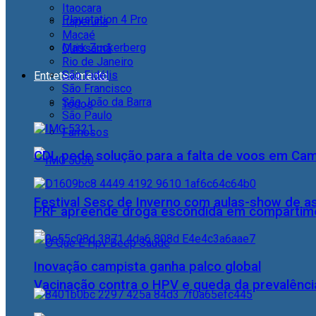
Itaocara
Playstation 4 Pro
Itaperuna
Macaé
Mark Zuckerberg
Quissamã
Rio de Janeiro
São Fidélis
Entretenimento
São Francisco
São João da Barra
Todos
São Paulo
Famosos
CDL pede solução para a falta de voos em Ca
Festival Sesc de Inverno com aulas-show de a
PRF apreende droga escondida em compartime
Inovação campista ganha palco global
Vacinação contra o HPV e queda da prevalência