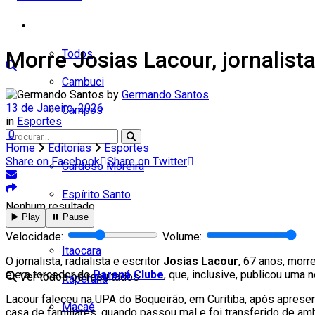
Cidades
Morre Josias Lacour, jornalista
Todos
Cambuci
by
Germando Santos
13 de Janeiro, 2026
Campos
in
Esportes
0
Carapebus
Home
Editorias
Esportes
Share on Facebook
Share on Twitter
Cardoso Moreira
Espírito Santo
Nenhum resultado
▶️ Play
⏸️ Pause
Italva
Velocidade:
Volume:
Itaocara
O jornalista, radialista e escritor
Josias Lacour
, 67 anos, morre
e era torcedor do
Paraná Clube
, que, inclusive, publicou uma 
Ver todos os resultados
Itaperuna
Lacour faleceu na UPA do Boqueirão, em Curitiba, após apresent
Macaé
casa de familiares, quando passou mal e foi transferido de ambu