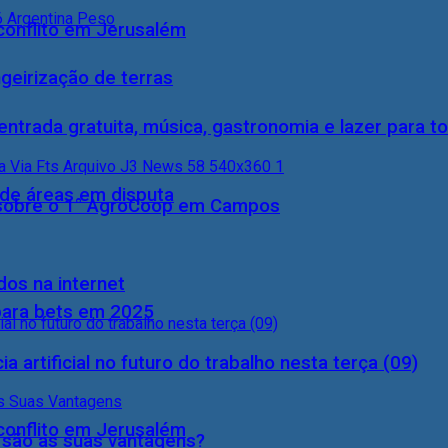
conflito em Jerusalém
geirização de terras
entrada gratuita, música, gastronomia e lazer para to
 de áreas em disputa
0) sobre o 1° AgroCoop em Campos
dos na internet
 para bets em 2025
a artificial no futuro do trabalho nesta terça (09)
conflito em Jerusalém
s são as suas vantagens?