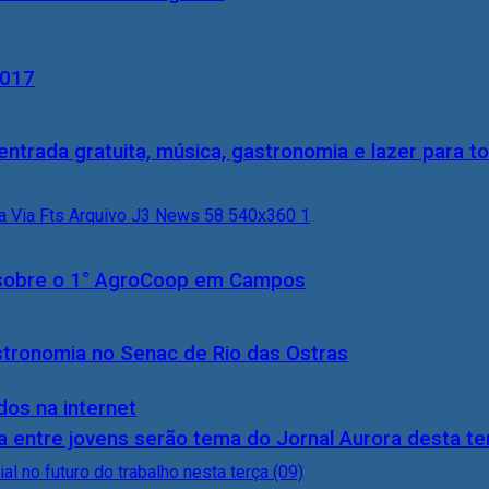
2017
entrada gratuita, música, gastronomia e lazer para to
0) sobre o 1° AgroCoop em Campos
stronomia no Senac de Rio das Ostras
dos na internet
 entre jovens serão tema do Jornal Aurora desta ter