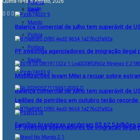
Quinta-feira, 6 Agosto, 2026
Política
Saúde
Geral
Mundo
Balança comercial de julho tem superávit de U
Polícia
Política
PF investiga agenciadores de imigração ilegal
Saúde
Mobilizações levam Milei a recuar sobre estran
Balança comercial de julho tem superávit de U
Leilões de petróleo em outubro terão recorde
Famílias brasileiras perderam R$ 62,5 bilhões
PF investiga agenciadores de imigração ilegal