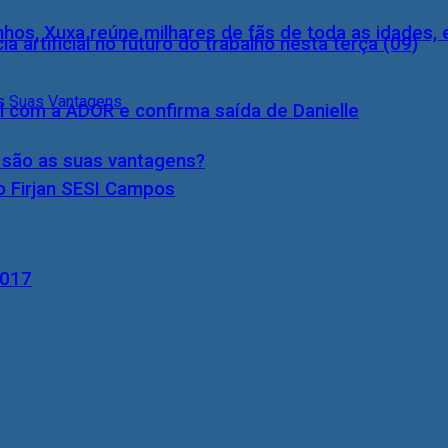
inhos, Xuxa reúne milhares de fãs de toda as idades,
a artificial no futuro do trabalho nesta terça (09)
l com a ADOR e confirma saída de Danielle
s são as suas vantagens?
o Firjan SESI Campos
2017