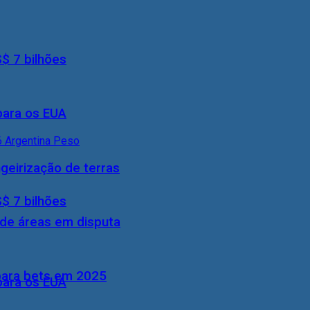
S$ 7 bilhões
 para os EUA
geirização de terras
S$ 7 bilhões
 de áreas em disputa
 para bets em 2025
 para os EUA