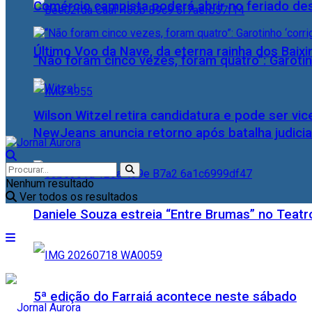
Comércio campista poderá abrir no feriado des
Último Voo da Nave, da eterna rainha dos Baix
“Não foram cinco vezes, foram quatro”: Garotin
Wilson Witzel retira candidatura e pode ser vic
NewJeans anuncia retorno após batalha judicia
Nenhum resultado
Ver todos os resultados
Daniele Souza estreia “Entre Brumas” no Teatr
5ª edição do Farraiá acontece neste sábado