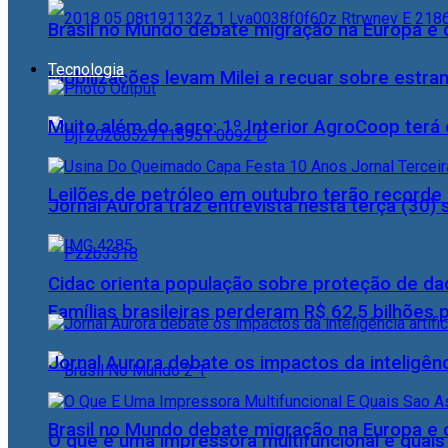
Brasil no Mundo debate migração na Europa e 
Tecnologia
Mobilizações levam Milei a recuar sobre estran
Muito além do agro: 1º Interior AgroCoop terá 
Leilões de petróleo em outubro terão recorde
Jornal Aurora traz entrevista nesta terça (3
Cidac orienta população sobre proteção de da
Famílias brasileiras perderam R$ 62,5 bilhões
Jornal Aurora debate os impactos da inteligênci
Brasil no Mundo debate migração na Europa e 
O que é uma impressora multifuncional e quai