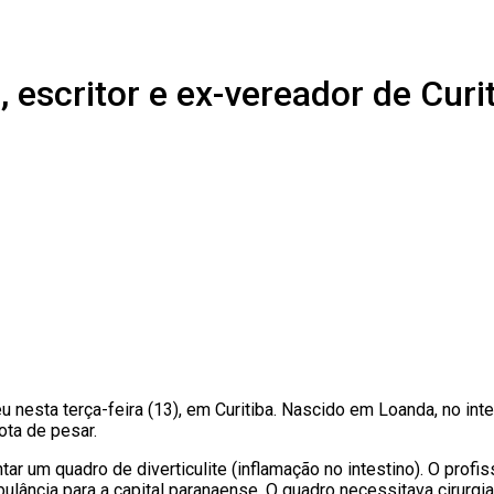
, escritor e ex-vereador de Curi
u nesta terça-feira (13), em Curitiba. Nascido em Loanda, no inte
nota de pesar.
ar um quadro de diverticulite (inflamação no intestino). O profi
lância para a capital paranaense. O quadro necessitava cirurgia,