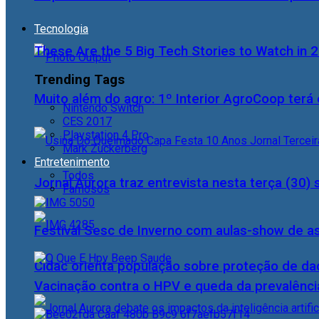
Tecnologia
These Are the 5 Big Tech Stories to Watch in 
Trending Tags
Muito além do agro: 1º Interior AgroCoop terá 
Nintendo Switch
CES 2017
Playstation 4 Pro
Mark Zuckerberg
Entretenimento
Todos
Jornal Aurora traz entrevista nesta terça (3
Famosos
Festival Sesc de Inverno com aulas-show de a
Cidac orienta população sobre proteção de da
Vacinação contra o HPV e queda da prevalência