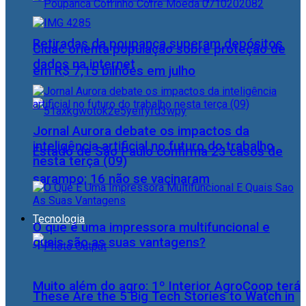
Retiradas da poupança superam depósitos
Cidac orienta população sobre proteção de
dados na internet
em R$ 7,15 bilhões em julho
Jornal Aurora debate os impactos da
inteligência artificial no futuro do trabalho
Estado de São Paulo confirma 23 casos de
nesta terça (09)
sarampo; 16 não se vacinaram
Tecnologia
O que é uma impressora multifuncional e
quais são as suas vantagens?
Muito além do agro: 1º Interior AgroCoop terá
These Are the 5 Big Tech Stories to Watch in