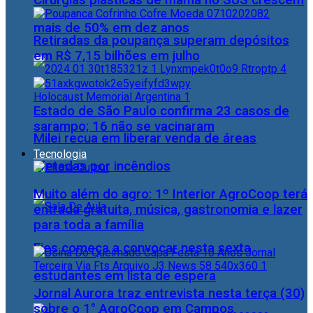
Cirurgias plásticas de mama no SUS crescem
mais de 50% em dez anos
Retiradas da poupança superam depósitos
em R$ 7,15 bilhões em julho
Estado de São Paulo confirma 23 casos de
sarampo; 16 não se vacinaram
Milei recua em liberar venda de áreas
Tecnologia
afetadas por incêndios
Muito além do agro: 1º Interior AgroCoop terá
entrada gratuita, música, gastronomia e lazer
para toda a família
Fies começa a convocar nesta sexta
estudantes em lista de espera
Jornal Aurora traz entrevista nesta terça (30)
sobre o 1° AgroCoop em Campos