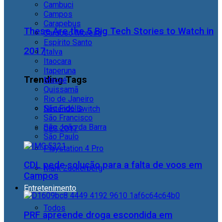
Cambuci
Campos
Carapebus
These Are the 5 Big Tech Stories to Watch in
Cardoso Moreira
Espírito Santo
2017
Italva
Itaocara
Itaperuna
Trending Tags
Macaé
Quissamã
Rio de Janeiro
São Fidélis
Nintendo Switch
São Francisco
São João da Barra
CES 2017
São Paulo
Playstation 4 Pro
CDL pede solução para a falta de voos em
Mark Zuckerberg
Campos
Entretenimento
Todos
PRF apreende droga escondida em