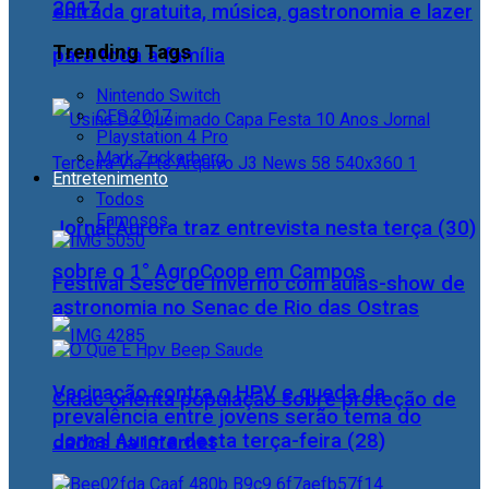
2017
entrada gratuita, música, gastronomia e lazer
Trending Tags
para toda a família
Nintendo Switch
CES 2017
Playstation 4 Pro
Mark Zuckerberg
Entretenimento
Todos
Famosos
Jornal Aurora traz entrevista nesta terça (30)
sobre o 1° AgroCoop em Campos
Festival Sesc de Inverno com aulas-show de
astronomia no Senac de Rio das Ostras
Vacinação contra o HPV e queda da
Cidac orienta população sobre proteção de
prevalência entre jovens serão tema do
Jornal Aurora desta terça-feira (28)
dados na internet