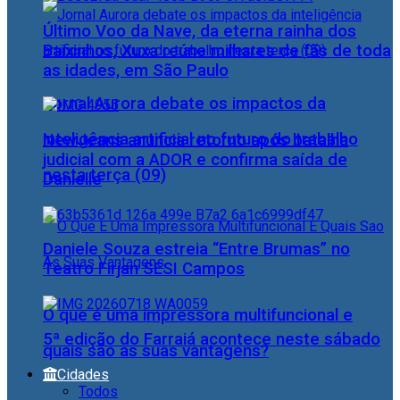
Último Voo da Nave, da eterna rainha dos
Baixinhos, Xuxa reúne milhares de fãs de toda
as idades, em São Paulo
Jornal Aurora debate os impactos da
inteligência artificial no futuro do trabalho
NewJeans anuncia retorno após batalha
judicial com a ADOR e confirma saída de
nesta terça (09)
Danielle
Daniele Souza estreia “Entre Brumas” no
Teatro Firjan SESI Campos
O que é uma impressora multifuncional e
5ª edição do Farraiá acontece neste sábado
quais são as suas vantagens?
Cidades
Todos