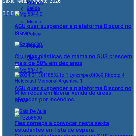
Sexta-feira, 7 Agosto, 2026
Política
Saúde
Geral
Mundo
AGU quer suspender a plataforma Discord no
Brasil
Polícia
Política
Cirurgias plásticas de mama no SUS crescem
Saúde
mais de 50% em dez anos
AGU quer suspender a plataforma Discord no
Milei recua em liberar venda de áreas
afetadas por incêndios
Brasil
Fies começa a convocar nesta sexta
estudantes em lista de espera