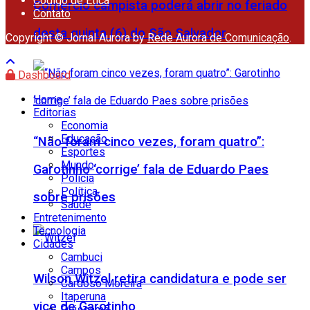
Código de Ética
Comércio campista poderá abrir no feriado
Contato
desta quinta (6) do São Salvador
Copyright © Jornal Aurora by
Rede Aurora de Comunicação
.
Dashboard
Home
Editorias
Economia
Educação
“Não foram cinco vezes, foram quatro”:
Esportes
Mundo
Garotinho ‘corrige’ fala de Eduardo Paes
Polícia
Política
sobre prisões
Saúde
Entretenimento
Tecnologia
Cidades
Cambuci
Campos
Wilson Witzel retira candidatura e pode ser
Cardoso Moreira
Itaperuna
vice de Garotinho
Quissamã