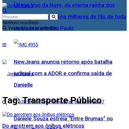
Último Voo da Nave, da eterna rainha dos
Baixinhos, Xuxa reúne milhares de fãs de toda
Nenhum resultado
as idades, em São Paulo
Ver todos os resultados
NewJeans anuncia retorno após batalha
judicial com a ADOR e confirma saída de
Danielle
Tag:
Transporte Público
Daniele Souza estreia “Entre Brumas” no
Do aerotrem aos ônibus elétricos