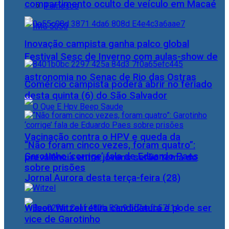
compartimento oculto de veículo em Macaé
Famosos
Inovação campista ganha palco global
Festival Sesc de Inverno com aulas-show de
astronomia no Senac de Rio das Ostras
Comércio campista poderá abrir no feriado
desta quinta (6) do São Salvador
Vacinação contra o HPV e queda da
“Não foram cinco vezes, foram quatro”:
Garotinho ‘corrige’ fala de Eduardo Paes
prevalência entre jovens serão tema do
sobre prisões
Jornal Aurora desta terça-feira (28)
Wilson Witzel retira candidatura e pode ser
vice de Garotinho