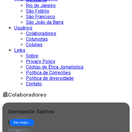
Rio de Janeiro
São Fidélis
São Francisco
São João da Barra
Usuários
Colaboradores
Colunistas
Colunas
Links
Sobre
Privacy Policy
Código de Ética Jornalística
Política de Correções
Política de diversidade
Contato
📰
Colaboradores
Germando Santos
3224 posts
|
Ver mais...