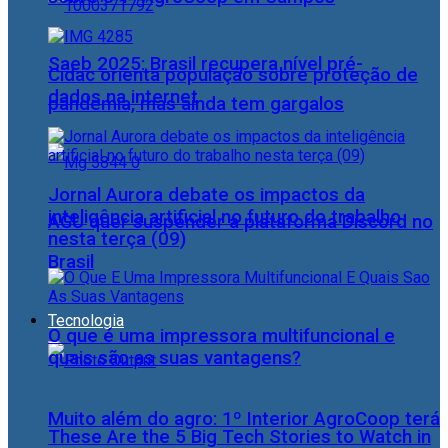
Saeb 2025: Brasil recupera nível pré-
Cidac orienta população sobre proteção de
dados na internet
pandemia, mas ainda tem gargalos
Jornal Aurora debate os impactos da
inteligência artificial no futuro do trabalho
AGU quer suspender a plataforma Discord no
nesta terça (09)
Brasil
Tecnologia
O que é uma impressora multifuncional e
quais são as suas vantagens?
Muito além do agro: 1º Interior AgroCoop terá
These Are the 5 Big Tech Stories to Watch in