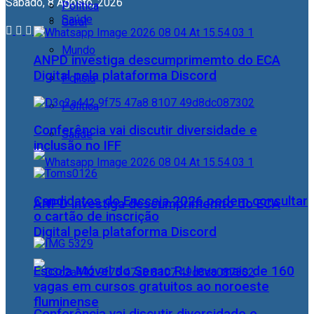
Sábado, 8 Agosto, 2026
Política
Saúde
Geral
Mundo
ANPD investiga descumprimemto do ECA
Digital pela plataforma Discord
Polícia
Política
Conferência vai discutir diversidade e
Saúde
inclusão no IFF
Candidatos do Encceja 2026 podem consultar
ANPD investiga descumprimemto do ECA
o cartão de inscrição
Digital pela plataforma Discord
Escola Móvel do Senac RJ leva mais de 160
vagas em cursos gratuitos ao noroeste
fluminense