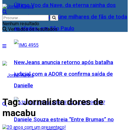
Último Voo da Nave, da eterna rainha dos
Baixinhos, Xuxa reúne milhares de fãs de toda
Nenhum resultado
as idades, em São Paulo
Ver todos os resultados
NewJeans anuncia retorno após batalha
judicial com a ADOR e confirma saída de
Danielle
Tag:
Jornalista dores de
macabu
Daniele Souza estreia “Entre Brumas” no