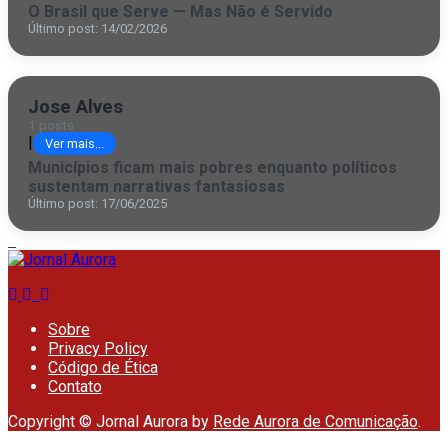
O Brasil que Serve — Mas Não é Servido
Último post: 14/02/2026
Jose Alves
1 posts
|
Ver mais...
Municípios ficam mais pobres enquanto políticos
sustentam narrativas fantasiosas
Último post: 17/06/2025
Sobre
Privacy Policy
Código de Ética
Contato
Copyright © Jornal Aurora by
Rede Aurora de Comunicação
.