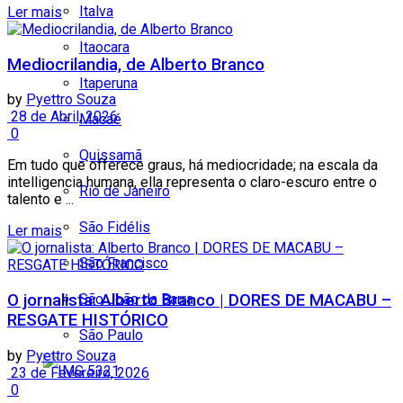
Italva
Ler mais
Itaocara
Mediocrilandia, de Alberto Branco
Itaperuna
by
Pyettro Souza
28 de Abril, 2026
Macaé
0
Quissamã
Em tudo que offerece graus, há mediocridade; na escala da
intelligencia humana, ella representa o claro-escuro entre o
Rio de Janeiro
talento e ...
São Fidélis
Ler mais
São Francisco
São João da Barra
O jornalista: Alberto Branco | DORES DE MACABU –
RESGATE HISTÓRICO
São Paulo
by
Pyettro Souza
23 de Fevereiro, 2026
0