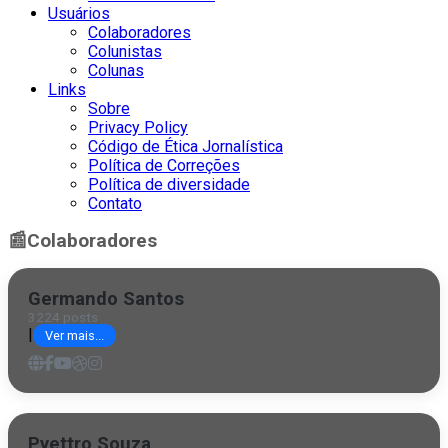
Usuários
Colaboradores
Colunistas
Colunas
Links
Sobre
Privacy Policy
Código de Ética Jornalística
Política de Correções
Política de diversidade
Contato
📰
Colaboradores
Germando Santos
3224 posts
|
Ver mais...
Pyettro Souza