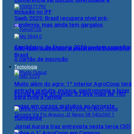
Conferência vai discutir diversidade e
inclusão no IFF
Saeb 2025: Brasil recupera nível pré-
pandemia, mas ainda tem gargalos
Candidatos do Encceja 2026 podem consultar
AGU quer suspender a plataforma Discord no
Brasil
o cartão de inscrição
Tecnologia
Muito além do agro: 1º Interior AgroCoop terá
entrada gratuita, música, gastronomia e lazer
Escola Móvel do Senac RJ leva mais de 160
para toda a família
vagas em cursos gratuitos ao noroeste
fluminense
Jornal Aurora traz entrevista nesta terça (30)
sobre o 1° AgroCoop em Campos