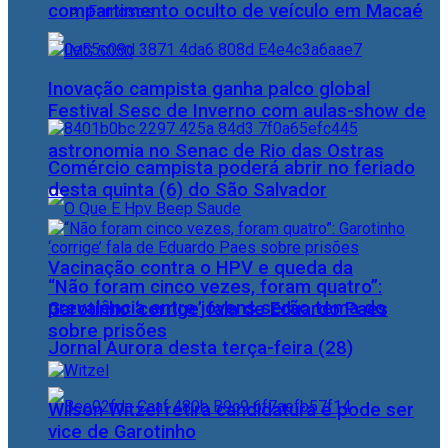
compartimento oculto de veículo em Macaé
Famosos
Inovação campista ganha palco global
Festival Sesc de Inverno com aulas-show de
astronomia no Senac de Rio das Ostras
Comércio campista poderá abrir no feriado
desta quinta (6) do São Salvador
Vacinação contra o HPV e queda da
“Não foram cinco vezes, foram quatro”:
prevalência entre jovens serão tema do
Garotinho ‘corrige’ fala de Eduardo Paes
sobre prisões
Jornal Aurora desta terça-feira (28)
Wilson Witzel retira candidatura e pode ser
vice de Garotinho