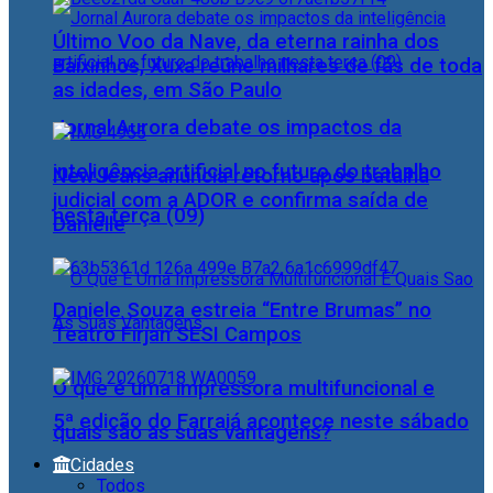
Último Voo da Nave, da eterna rainha dos
Baixinhos, Xuxa reúne milhares de fãs de toda
as idades, em São Paulo
Jornal Aurora debate os impactos da
inteligência artificial no futuro do trabalho
NewJeans anuncia retorno após batalha
judicial com a ADOR e confirma saída de
nesta terça (09)
Danielle
Daniele Souza estreia “Entre Brumas” no
Teatro Firjan SESI Campos
O que é uma impressora multifuncional e
5ª edição do Farraiá acontece neste sábado
quais são as suas vantagens?
Cidades
Todos