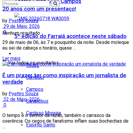
Teatro Firjan SESI Campos
20 anos com um presentaço!
by
Pyettro Souza
29 de Maio, 2026
0
Nenhum resultado
5ª edição do Farraiá acontece neste sábado
29 de maio de 06, às 7 e pouquinho da noite. Desde moleque
eu sei de cabeça o horário, quase ...
Cidades
Ler mais
Ver todos os resultados
Todos
É um prazer ter como inspiração um jornalista de
Cambuci
verdade
Campos
by
Pyettro Souza
22 de Maio, 2026
Carapebus
0
Cardoso Moreira
O tempo é o senhor da razão, também o carrasco da
coerência. Os cegos de fanatismo inflam suas bochechas de
Espírito Santo
...