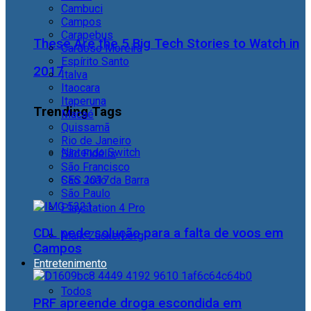
Cambuci
Campos
Carapebus
These Are the 5 Big Tech Stories to Watch in
Cardoso Moreira
Espírito Santo
2017
Italva
Itaocara
Itaperuna
Trending Tags
Macaé
Quissamã
Rio de Janeiro
Nintendo Switch
São Fidélis
São Francisco
São João da Barra
CES 2017
São Paulo
Playstation 4 Pro
CDL pede solução para a falta de voos em
Mark Zuckerberg
Campos
Entretenimento
Todos
PRF apreende droga escondida em