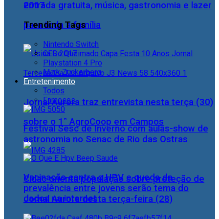
2017
entrada gratuita, música, gastronomia e lazer
Trending Tags
para toda a família
Nintendo Switch
CES 2017
Playstation 4 Pro
Mark Zuckerberg
Entretenimento
Todos
Famosos
Jornal Aurora traz entrevista nesta terça (30)
sobre o 1° AgroCoop em Campos
Festival Sesc de Inverno com aulas-show de
astronomia no Senac de Rio das Ostras
Vacinação contra o HPV e queda da
Cidac orienta população sobre proteção de
prevalência entre jovens serão tema do
dados na internet
Jornal Aurora desta terça-feira (28)