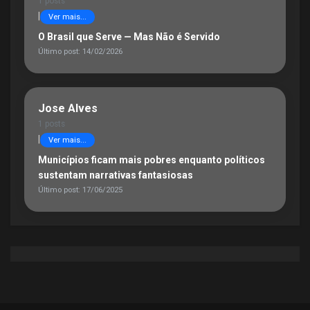
1 posts
|
Ver mais...
O Brasil que Serve — Mas Não é Servido
Último post: 14/02/2026
Jose Alves
1 posts
|
Ver mais...
Municípios ficam mais pobres enquanto políticos
sustentam narrativas fantasiosas
Último post: 17/06/2025