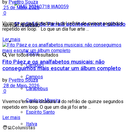
by
Pyettro Souza
25 de Maio, 2026
0
Vivimos en una dictadura: la del refrán de quince segundos
5ª edição do Farraiá acontece neste sábado
Nenhum resultado
repetido en loop. Lo que un día fue arte ...
Ler mais
Cidades
Todos
Ver todos os resultados
Fito Páez e os analfabetos musicais: não
Cambuci
conseguimos mais escutar um álbum completo
Campos
by
Pyettro Souza
28 de Maio, 2026
Carapebus
0
Cardoso Moreira
Vivemos em uma ditadura: a do refrão de quinze segundos
repetido em loop. O que um dia já foi arte ...
Espírito Santo
Ler mais
Italva
🧑‍💻
Colunistas