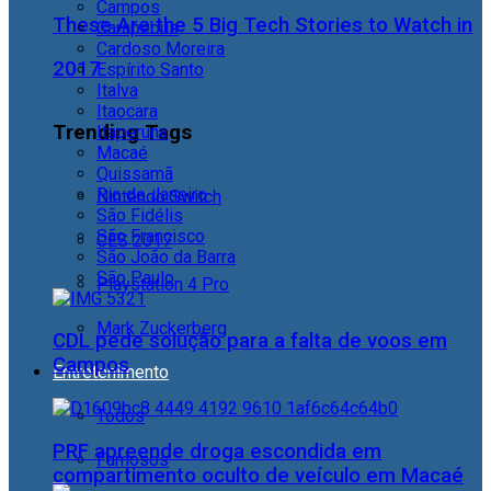
Campos
These Are the 5 Big Tech Stories to Watch in
Carapebus
Cardoso Moreira
2017
Espírito Santo
Italva
Itaocara
Trending Tags
Itaperuna
Macaé
Quissamã
Rio de Janeiro
Nintendo Switch
São Fidélis
São Francisco
CES 2017
São João da Barra
São Paulo
Playstation 4 Pro
Mark Zuckerberg
CDL pede solução para a falta de voos em
Campos
Entretenimento
Todos
PRF apreende droga escondida em
Famosos
compartimento oculto de veículo em Macaé