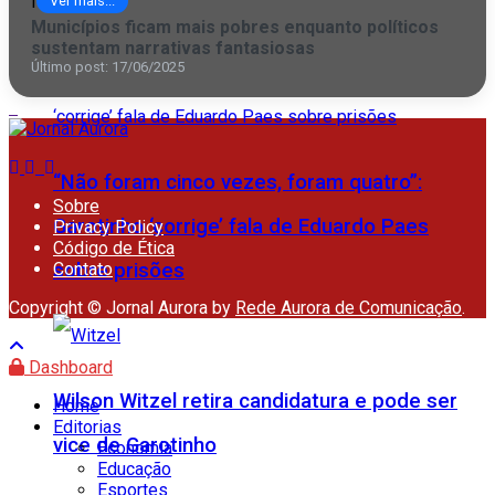
Ver mais...
desta quinta (6) do São Salvador
Municípios ficam mais pobres enquanto políticos
sustentam narrativas fantasiosas
Último post: 17/06/2025
“Não foram cinco vezes, foram quatro”:
Sobre
Garotinho ‘corrige’ fala de Eduardo Paes
Privacy Policy
Código de Ética
Contato
sobre prisões
Copyright © Jornal Aurora by
Rede Aurora de Comunicação
.
Dashboard
Wilson Witzel retira candidatura e pode ser
Home
Editorias
vice de Garotinho
Economia
Educação
Esportes