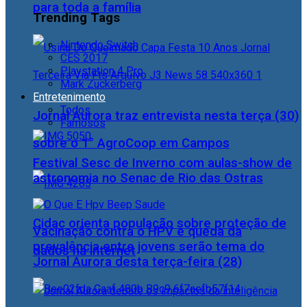
para toda a família
Trending Tags
Nintendo Switch
CES 2017
Playstation 4 Pro
Mark Zuckerberg
Entretenimento
Todos
Jornal Aurora traz entrevista nesta terça (30)
Famosos
sobre o 1° AgroCoop em Campos
Festival Sesc de Inverno com aulas-show de
astronomia no Senac de Rio das Ostras
Cidac orienta população sobre proteção de
Vacinação contra o HPV e queda da
prevalência entre jovens serão tema do
dados na internet
Jornal Aurora desta terça-feira (28)