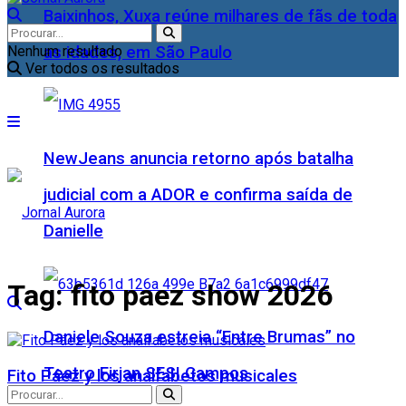
Baixinhos, Xuxa reúne milhares de fãs de toda
as idades, em São Paulo
Nenhum resultado
Ver todos os resultados
NewJeans anuncia retorno após batalha
judicial com a ADOR e confirma saída de
Danielle
Tag:
fito paez show 2026
Daniele Souza estreia “Entre Brumas” no
Teatro Firjan SESI Campos
Fito Páez y los analfabetos musicales