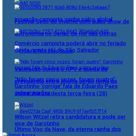
Inovação campista ganha palco global
Festival Sesc de Inverno com aulas-show de
astronomia no Senac de Rio das Ostras
Comércio campista poderá abrir no feriado
desta quinta (6) do São Salvador
Vacinação contra o HPV e queda da
“Não foram cinco vezes, foram quatro”:
prevalência entre jovens serão tema do
Garotinho ‘corrige’ fala de Eduardo Paes
sobre prisões
Jornal Aurora desta terça-feira (28)
Wilson Witzel retira candidatura e pode ser
vice de Garotinho
Último Voo da Nave, da eterna rainha dos