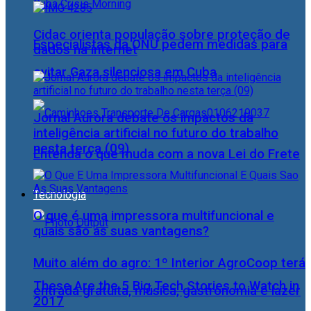
Cidac orienta população sobre proteção de
Especialistas da ONU pedem medidas para
dados na internet
evitar Gaza silenciosa em Cuba
Jornal Aurora debate os impactos da
inteligência artificial no futuro do trabalho
nesta terça (09)
Entenda o que muda com a nova Lei do Frete
Tecnologia
O que é uma impressora multifuncional e
quais são as suas vantagens?
Muito além do agro: 1º Interior AgroCoop terá
These Are the 5 Big Tech Stories to Watch in
entrada gratuita, música, gastronomia e lazer
2017