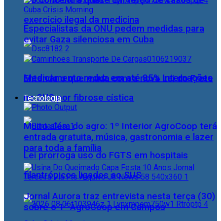
Rio concentra quase um terço de casos de
exercício ilegal da medicina
Especialistas da ONU pedem medidas para
evitar Gaza silenciosa em Cuba
Medicamento reduz em até 85% internações
Entenda o que muda com a nova Lei do Frete
no SUS por fibrose cística
Tecnologia
Muito além do agro: 1º Interior AgroCoop terá
entrada gratuita, música, gastronomia e lazer
para toda a família
Lei prorroga uso do FGTS em hospitais
filantrópicos ligados ao SUS
Jornal Aurora traz entrevista nesta terça (30)
sobre o 1° AgroCoop em Campos