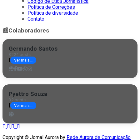
Código de Ética Jornalística
Política de Correções
Política de diversidade
Contato
📰
Colaboradores
Germando Santos
3224 posts
|
Ver mais...
Pyettro Souza
32 posts
|
Ver mais...
Copyright © Jornal Aurora by
Rede Aurora de Comunicação
.