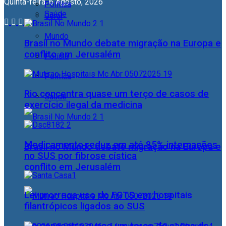
Quinta-feira, 6 Agosto, 2026
Política
Saúde
Geral
Mundo
Brasil no Mundo debate migração na Europa e
conflito em Jerusalém
Polícia
Política
Rio concentra quase um terço de casos de
Saúde
exercício ilegal da medicina
Medicamento reduz em até 85% internações
Brasil no Mundo debate migração na Europa e
no SUS por fibrose cística
conflito em Jerusalém
Lei prorroga uso do FGTS em hospitais
filantrópicos ligados ao SUS