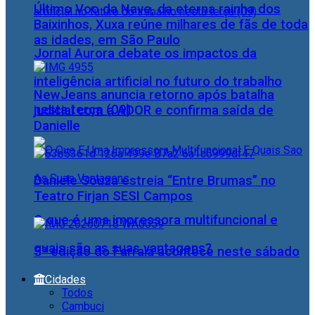
Último Voo da Nave, da eterna rainha dos
Baixinhos, Xuxa reúne milhares de fãs de toda
as idades, em São Paulo
Jornal Aurora debate os impactos da
inteligência artificial no futuro do trabalho
NewJeans anuncia retorno após batalha
nesta terça (09)
judicial com a ADOR e confirma saída de
Danielle
Daniele Souza estreia “Entre Brumas” no
Teatro Firjan SESI Campos
O que é uma impressora multifuncional e
quais são as suas vantagens?
5ª edição do Farraiá acontece neste sábado
Cidades
Todos
Cambuci