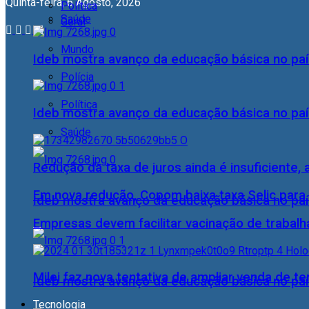
Quinta-feira, 6 Agosto, 2026
Política
Saúde
Geral
Mundo
Ideb mostra avanço da educação básica no pa
Polícia
Política
Ideb mostra avanço da educação básica no pa
Saúde
Redução da taxa de juros ainda é insuficiente,
Em nova redução, Copom baixa taxa Selic para
Ideb mostra avanço da educação básica no pa
Empresas devem facilitar vacinação de trabal
Milei faz nova tentativa de ampliar venda de te
Ideb mostra avanço da educação básica no pa
Tecnologia