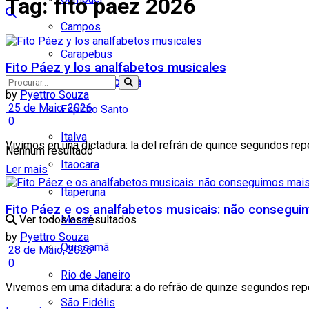
Tag:
fito paez 2026
Campos
Carapebus
Fito Páez y los analfabetos musicales
Cardoso Moreira
by
Pyettro Souza
25 de Maio, 2026
Espírito Santo
0
Italva
Vivimos en una dictadura: la del refrán de quince segundos repet
Nenhum resultado
Itaocara
Ler mais
Itaperuna
Fito Páez e os analfabetos musicais: não consegu
Ver todos os resultados
Macaé
by
Pyettro Souza
Quissamã
28 de Maio, 2026
0
Rio de Janeiro
Vivemos em uma ditadura: a do refrão de quinze segundos repeti
São Fidélis