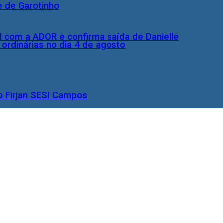
e de Garotinho
l com a ADOR e confirma saída de Danielle
rdinárias no dia 4 de agosto
o Firjan SESI Campos