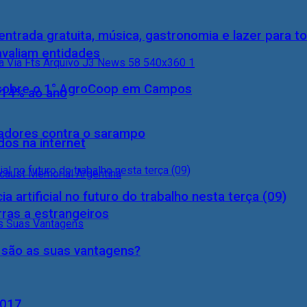
entrada gratuita, música, gastronomia e lazer para to
 avaliam entidades
0) sobre o 1° AgroCoop em Campos
 14% ao ano
hadores contra o sarampo
dos na internet
a artificial no futuro do trabalho nesta terça (09)
rras a estrangeiros
s são as suas vantagens?
2017