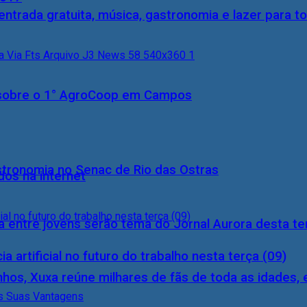
entrada gratuita, música, gastronomia e lazer para to
0) sobre o 1° AgroCoop em Campos
stronomia no Senac de Rio das Ostras
dos na internet
 entre jovens serão tema do Jornal Aurora desta ter
a artificial no futuro do trabalho nesta terça (09)
inhos, Xuxa reúne milhares de fãs de toda as idades,