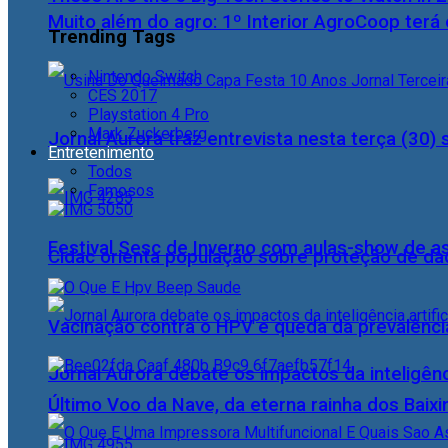
Muito além do agro: 1º Interior AgroCoop terá 
Trending Tags
Nintendo Switch
CES 2017
Playstation 4 Pro
Mark Zuckerberg
Jornal Aurora traz entrevista nesta terça (3
Entretenimento
Todos
Famosos
Festival Sesc de Inverno com aulas-show de a
Cidac orienta população sobre proteção de da
Vacinação contra o HPV e queda da prevalência
Jornal Aurora debate os impactos da inteligênci
Último Voo da Nave, da eterna rainha dos Baix