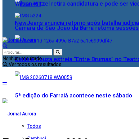
Wilson Witzel retira candidatura e pode ser vic
NewJeans anuncia retorno após batalha judicia
Câmara de São João da Barra retoma sessões o
Nenhum resultado
Daniele Souza estreia “Entre Brumas” no Teatr
Ver todos os resultados
5ª edição do Farraiá acontece neste sábado
Cidades
Todos
Cambuci