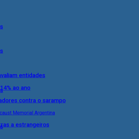
ís
ís
 avaliam entidades
 14% ao ano
ís
hadores contra o sarampo
rras a estrangeiros
ís