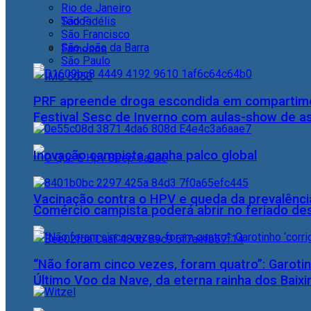
Rio de Janeiro
Todos
São Fidélis
São Francisco
São João da Barra
Famosos
São Paulo
PRF apreende droga escondida em compartime
Festival Sesc de Inverno com aulas-show de a
Inovação campista ganha palco global
Vacinação contra o HPV e queda da prevalência
Comércio campista poderá abrir no feriado des
“Não foram cinco vezes, foram quatro”: Garotin
Último Voo da Nave, da eterna rainha dos Baix