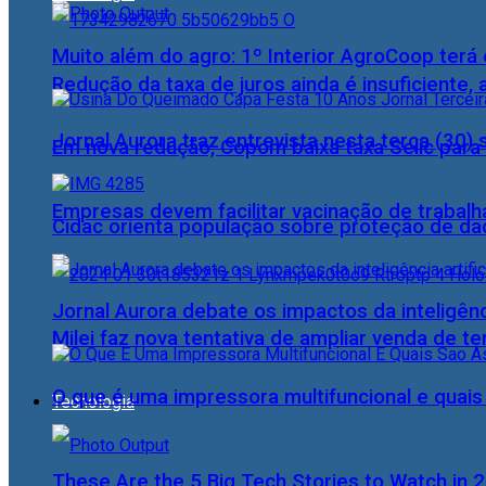
Muito além do agro: 1º Interior AgroCoop terá 
Redução da taxa de juros ainda é insuficiente,
Jornal Aurora traz entrevista nesta terça (3
Em nova redução, Copom baixa taxa Selic para
Empresas devem facilitar vacinação de trabal
Cidac orienta população sobre proteção de da
Jornal Aurora debate os impactos da inteligênci
Milei faz nova tentativa de ampliar venda de te
O que é uma impressora multifuncional e quai
Tecnologia
These Are the 5 Big Tech Stories to Watch in 