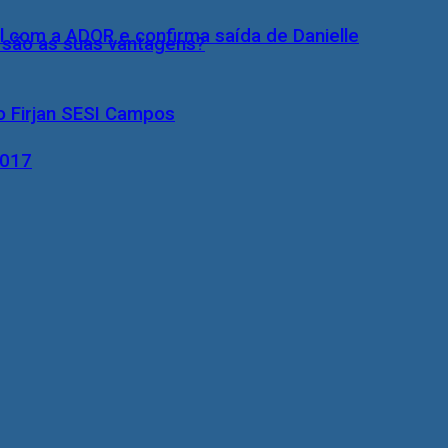
l com a ADOR e confirma saída de Danielle
s são as suas vantagens?
o Firjan SESI Campos
2017